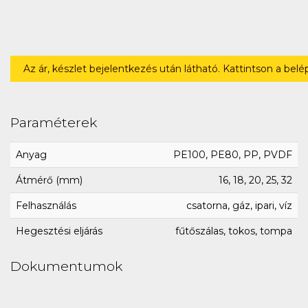
Az ár, készlet bejelentkezés után látható. Kattintson a bel
Paraméterek
Anyag
PE100, PE80, PP, PVDF
Átmérő (mm)
16, 18, 20, 25, 32
Felhasználás
csatorna, gáz, ipari, víz
Hegesztési eljárás
fűtőszálas, tokos, tompa
Dokumentumok