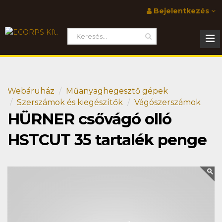
Bejelentkezés
Webáruház
Műanyaghegesztő gépek
Szerszámok és kiegészítők
Vágószerszámok
HÜRNER csővágó olló
HSTCUT 35 tartalék penge