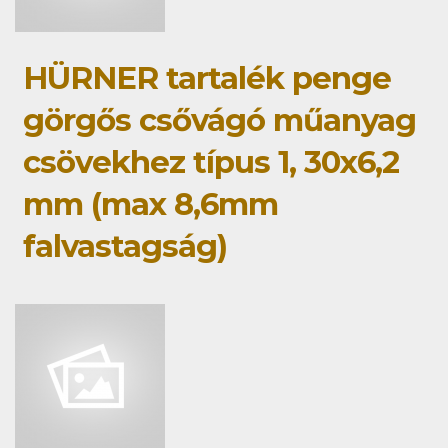
HÜRNER tartalék penge
görgős csővágó műanyag
csövekhez típus 1, 30x6,2
mm (max 8,6mm
falvastagság)