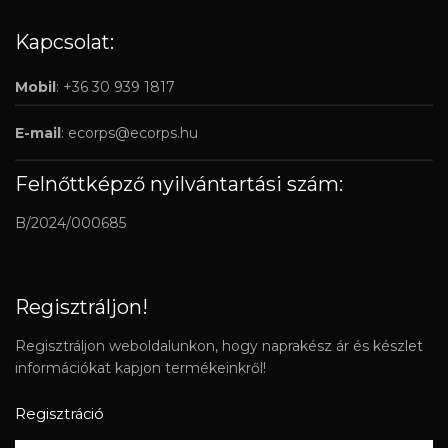
Kapcsolat:
Mobil
: +36 30 939 1817
E-mail
:
ecorps@ecorps.hu
Felnőttképző nyilvántartási szám:
B/2024/000685
Regisztráljon!
Regisztráljon weboldalunkon, hogy naprakész ár és készlet
információkat kapjon termékeinkről!
Regisztráció