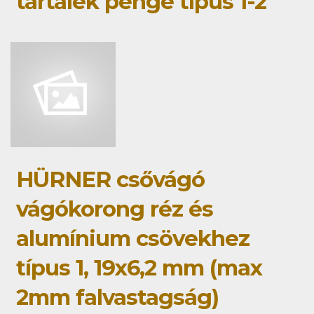
tartalék penge típus 1-2
HÜRNER csővágó
vágókorong réz és
alumínium csövekhez
típus 1, 19x6,2 mm (max
2mm falvastagság)