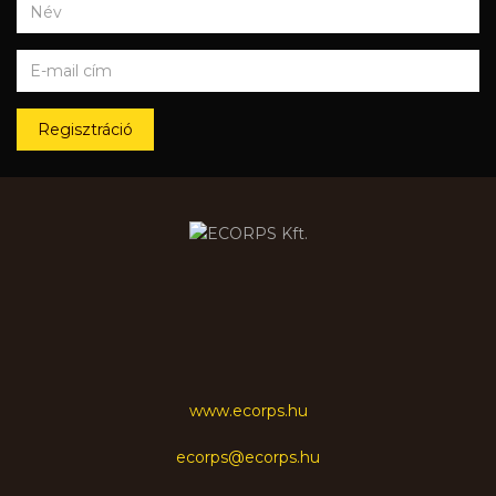
Regisztráció
www.ecorps.hu
ecorps@ecorps.hu