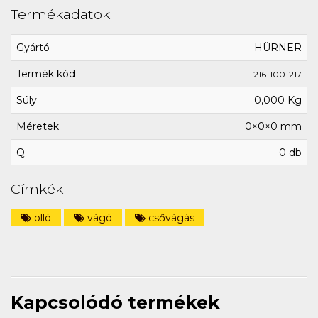
Termékadatok
Gyártó
HÜRNER
Termék kód
216-100-217
Súly
0,000 Kg
Méretek
0×0×0 mm
Q
0 db
Címkék
olló
vágó
csővágás
Kapcsolódó termékek