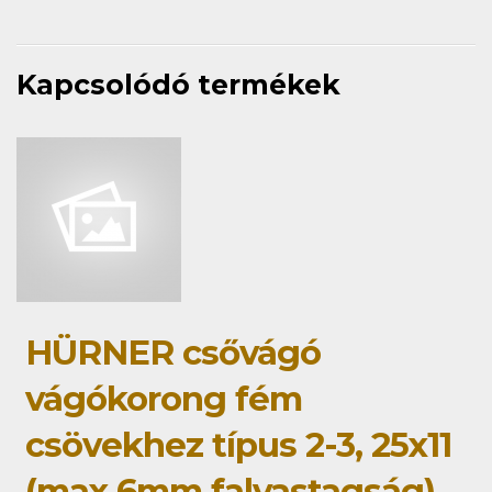
Kapcsolódó termékek
HÜRNER csővágó
vágókorong fém
csövekhez típus 2-3, 25x11
(max 6mm falvastagság)