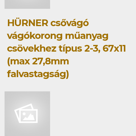
HÜRNER csővágó
vágókorong műanyag
csövekhez típus 2-3, 67x11
(max 27,8mm
falvastagság)