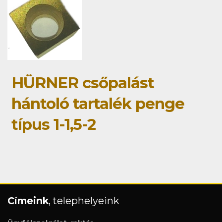
HÜRNER csőpalást
hántoló tartalék penge
típus 1-1,5-2
Címeink
, telephelyeink