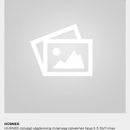
HÜRNER
HÜRNER csővágó vágókorong műanyag csövekhez típus 2-3, 51x11 (max