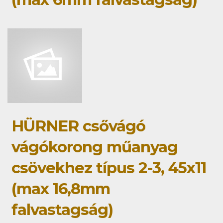
HÜRNER csővágó
vágókorong műanyag
csövekhez típus 2-3, 45x11
(max 16,8mm
falvastagság)