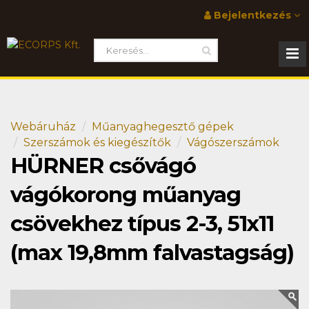
Bejelentkezés
Webáruház
Műanyaghegesztő gépek
Szerszámok és kiegészítők
Vágószerszámok
HÜRNER csővágó
vágókorong műanyag
csövekhez típus 2-3, 51x11
(max 19,8mm falvastagság)