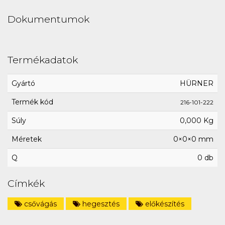
Dokumentumok
Termékadatok
Gyártó
HÜRNER
Termék kód
216-101-222
Súly
0,000 Kg
Méretek
0×0×0 mm
Q
0 db
Címkék
csővágás
hegesztés
előkészítés