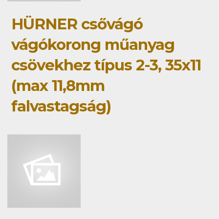
HÜRNER csővágó
vágókorong műanyag
csövekhez típus 2-3, 35x11
(max 11,8mm
falvastagság)