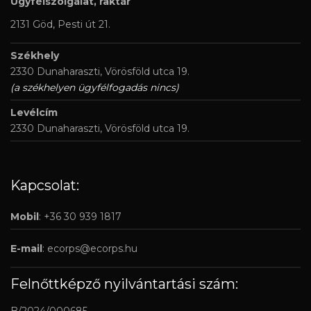
Ügyfélszolgálat, raktár
2131 Göd, Pesti út 21.
Székhely
2330 Dunaharaszti, Vörösföld utca 19.
(a székhelyen ügyfélfogadás nincs)
Levélcím
2330 Dunaharaszti, Vörösföld utca 19.
Kapcsolat:
Mobil
: +36 30 939 1817
E-mail
:
ecorps@ecorps.hu
Felnőttképző nyilvántartási szám: