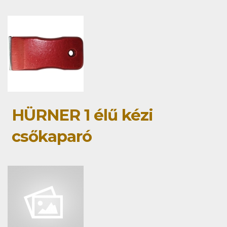
HÜRNER 1 élű kézi
csőkaparó