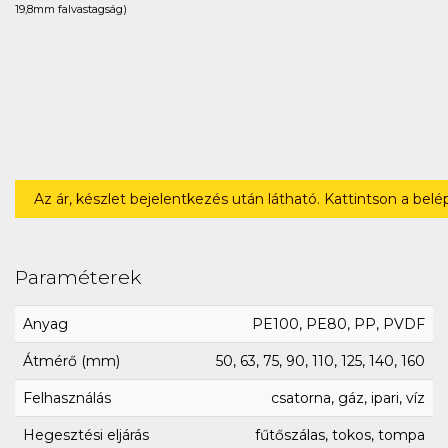
19,8mm falvastagság)
Az ár, készlet bejelentkezés után látható. Kattintson a bel
Paraméterek
Anyag
PE100, PE80, PP, PVDF
Átmérő (mm)
50, 63, 75, 90, 110, 125, 140, 160
Felhasználás
csatorna, gáz, ipari, víz
Hegesztési eljárás
fűtőszálas, tokos, tompa