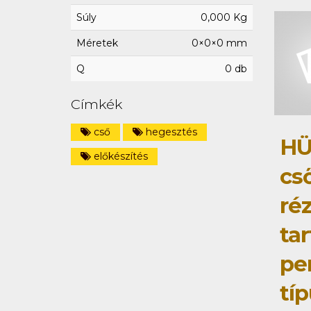
Súly
0,000 Kg
Méretek
0×0×0 mm
Q
0 db
Címkék
cső
hegesztés
HÜ
előkészítés
cs
ré
tar
pe
típ