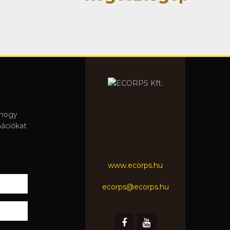
 hogy
mációkat
www.ecorps.hu
ecorps@ecorps.hu