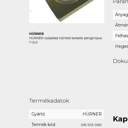
Para
Anyag
Átmér
HÜRNER
Felhas
HÜRNER csőpalást hántoló tartalék penge típus
1-1,5-2
Hegesz
Dok
Termékadatok
Gyártó
HÜRNER
Kap
Termék kód
216-103-060