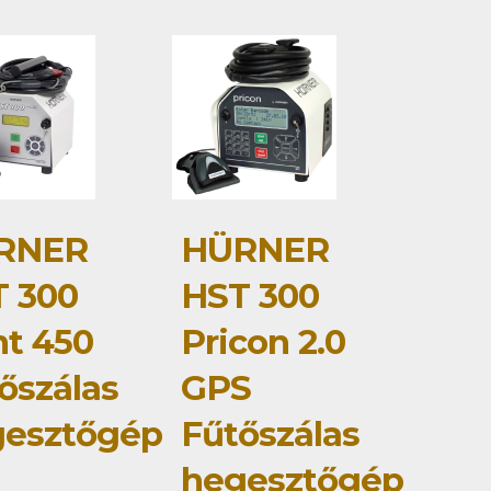
RNER
HÜRNER
 300
HST 300
nt 450
Pricon 2.0
őszálas
GPS
gesztőgép
Fűtőszálas
hegesztőgép