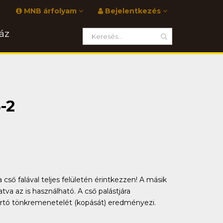
MNB árfolyam
Bejelentkezés
áz
-2
cső falával teljes felületén érintkezzen! A másik
va az is használható. A cső palástjára
artó tönkremenetelét (kopását) eredményezi.