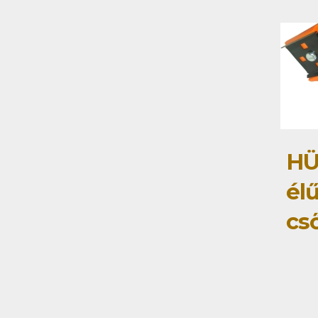
HÜ
élű
cs