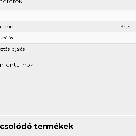
méterek
ő (mm)
32, 40, 
ználás
tési eljárás
umentumok
csolódó termékek