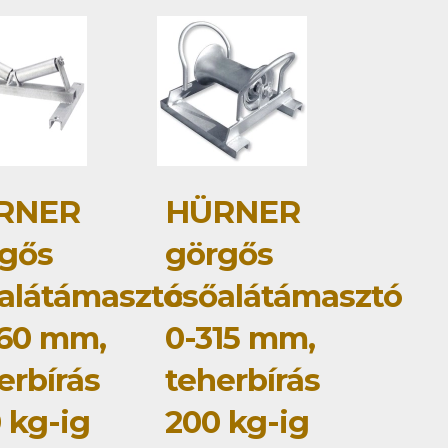
RNER
HÜRNER
gős
görgős
alátámasztó
csőalátámasztó
60 mm,
0-315 mm,
erbírás
teherbírás
 kg-ig
200 kg-ig