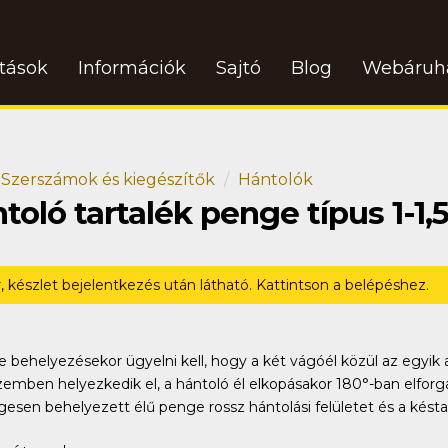
atások
Információk
Sajtó
Blog
Webáruh
Szerszámok és kiegészítők
Hántolók
ló tartalék penge típus 1-1,5
r, készlet bejelentkezés után látható. Kattintson a belépéshez.
 behelyezésekor ügyelni kell, hogy a két vágóél közül az egyik a 
zemben helyezkedik el, a hántoló él elkopásakor 180°-ban elforgat
esen behelyezett élű penge rossz hántolási felületet és a kést