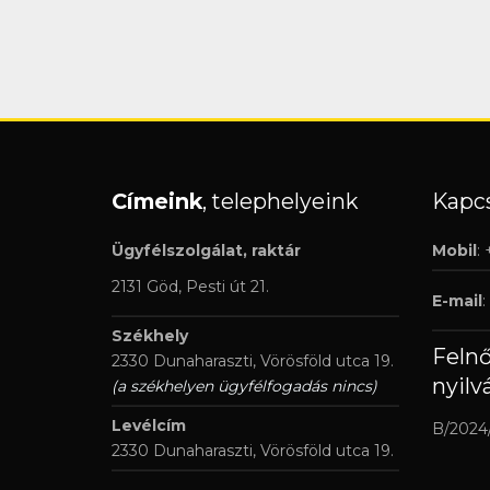
Címeink
, telephelyeink
Kapcs
Ügyfélszolgálat, raktár
Mobil
:
2131 Göd, Pesti út 21.
E-mail
:
Székhely
Feln
2330 Dunaharaszti, Vörösföld utca 19.
nyilv
(a székhelyen ügyfélfogadás nincs)
Levélcím
B/2024
2330 Dunaharaszti, Vörösföld utca 19.