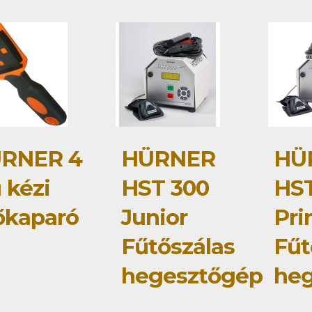
RNER 4
HÜRNER
HÜ
 kézi
HST 300
HST
őkaparó
Junior
Pri
Fűtőszálas
Fűt
hegesztőgép
he