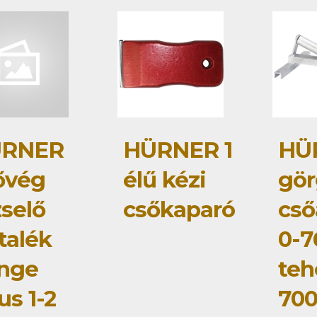
RNER
HÜRNER 1
HÜ
ővég
élű kézi
gör
zselő
csőkaparó
cső
talék
0-7
nge
teh
us 1-2
700