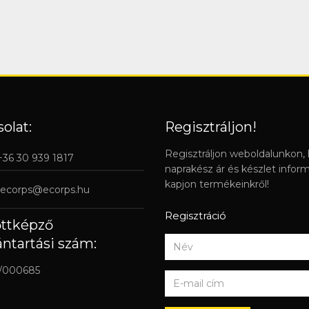
olat:
Regisztráljon!
Regisztráljon weboldalunkon,
 +36 30 939 1817
naprakész ár és készlet infor
kapjon termékeinkről!
ecorps@ecorps.hu
Regisztráció
őttképző
ántartási szám:
/000685