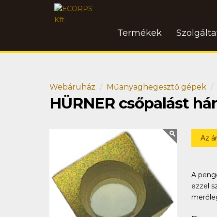
Termékek
Szolgált
Webáruház
Műanyaghegesztő gépek
HÜRNER csőpalást hánto
Az á
A penge
ezzel s
merőleg