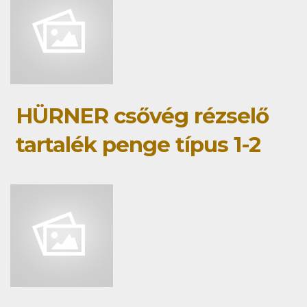
HÜRNER csővég rézselő
tartalék penge típus 1-2