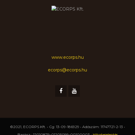
www.ecorps.hu
ecorps@ecorps.hu
©2021, ECORPS Kft. • Cg: 13-09-186929 • Adószám: 11747721-2-13 •
Banksz.: 12010879-01205099-00100003 •
Hibabejelentés