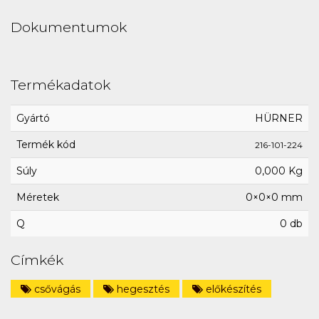
Dokumentumok
Termékadatok
Gyártó
HÜRNER
Termék kód
216-101-224
Súly
0,000 Kg
Méretek
0×0×0 mm
Q
0 db
Címkék
csővágás
hegesztés
előkészítés