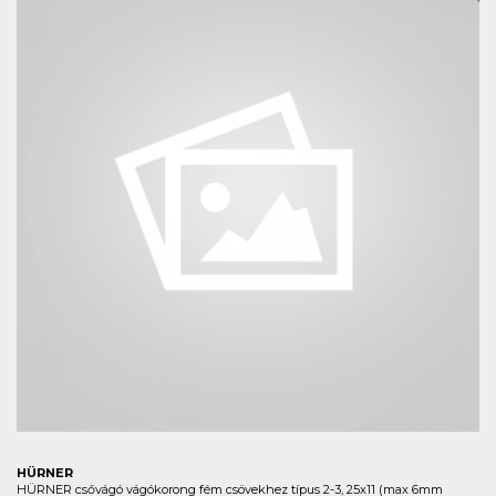
HÜRNER
HÜRNER csővágó vágókorong fém csövekhez típus 2-3, 25x11 (max 6mm