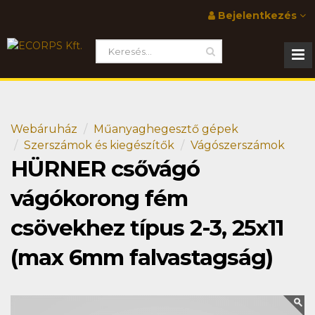
Bejelentkezés
Webáruház
Műanyaghegesztő gépek
Szerszámok és kiegészítők
Vágószerszámok
HÜRNER csővágó
vágókorong fém
csövekhez típus 2-3, 25x11
(max 6mm falvastagság)