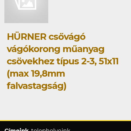
HÜRNER csővágó
vágókorong műanyag
csövekhez típus 2-3, 51x11
(max 19,8mm
falvastagság)
Címeink
, telephelyeink