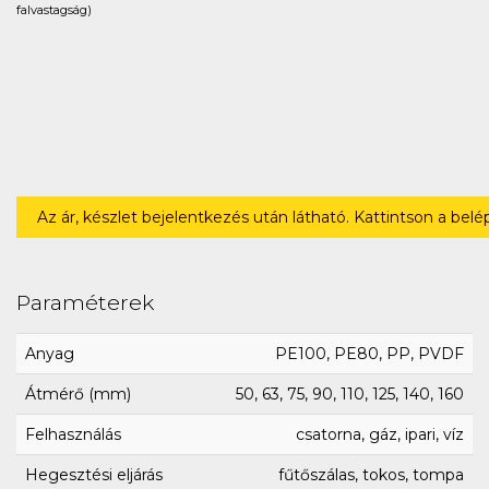
falvastagság)
Az ár, készlet bejelentkezés után látható. Kattintson a bel
Paraméterek
Anyag
PE100, PE80, PP, PVDF
Átmérő (mm)
50, 63, 75, 90, 110, 125, 140, 160
Felhasználás
csatorna, gáz, ipari, víz
Hegesztési eljárás
fűtőszálas, tokos, tompa