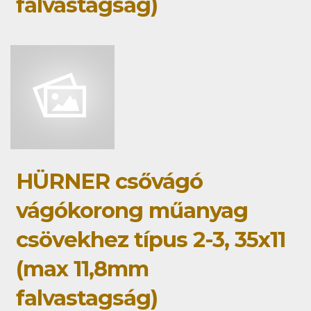
falvastagság)
HÜRNER csővágó
vágókorong műanyag
csövekhez típus 2-3, 35x11
(max 11,8mm
falvastagság)