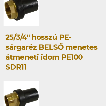
25/3/4" hosszú PE-
sárgaréz BELSŐ menetes
átmeneti idom PE100
SDR11