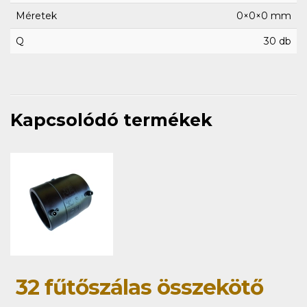
Méretek
0×0×0 mm
Q
30 db
Kapcsolódó termékek
32 fűtőszálas összekötő