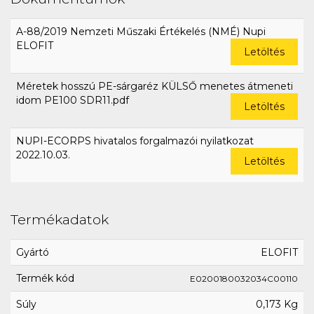
A-88/2019 Nemzeti Műszaki Értékelés (NMÉ) Nupi
ELOFIT
Letöltés
Méretek hosszú PE-sárgaréz KÜLSŐ menetes átmeneti
idom PE100 SDR11.pdf
Letöltés
NUPI-ECORPS hivatalos forgalmazói nyilatkozat
2022.10.03.
Letöltés
Termékadatok
Gyártó
ELOFIT
Termék kód
E0200180032034C00110
Súly
0,173 Kg