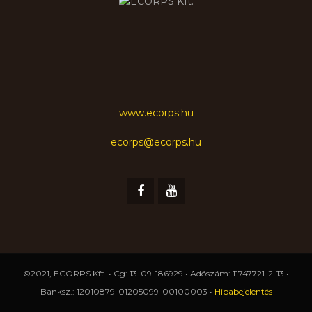
www.ecorps.hu
ecorps@ecorps.hu
©2021, ECORPS Kft. • Cg: 13-09-186929 • Adószám: 11747721-2-13 •
Banksz.: 12010879-01205099-00100003 •
Hibabejelentés