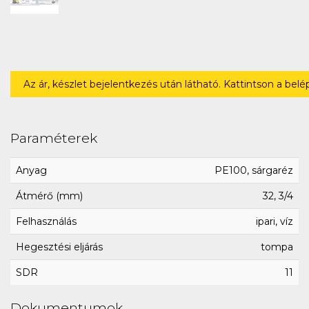
Az ár, készlet bejelentkezés után látható. Kattintson a bel
Paraméterek
Anyag
PE100, sárgaréz
Átmérő (mm)
32, 3/4
Felhasználás
ipari, víz
Hegesztési eljárás
tompa
SDR
11
Dokumentumok