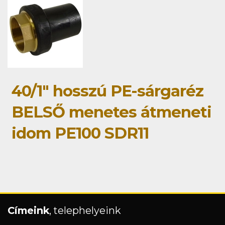
40/1" hosszú PE-sárgaréz
BELSŐ menetes átmeneti
idom PE100 SDR11
Címeink
, telephelyeink