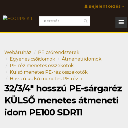
Bejelentkezés
Webáruház
PE csőrendszerek
Egyenes csőidomok
Átmeneti idomok
PE-réz menetes összekötők
Külső menetes PE-réz összekötők
Hosszú külső menetes PE-réz ö.
32/3/4" hosszú PE-sárgaréz
KÜLSŐ menetes átmeneti
idom PE100 SDR11