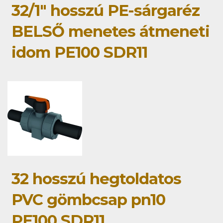
32/1" hosszú PE-sárgaréz
BELSŐ menetes átmeneti
idom PE100 SDR11
32 hosszú hegtoldatos
PVC gömbcsap pn10
PE100 SDR11