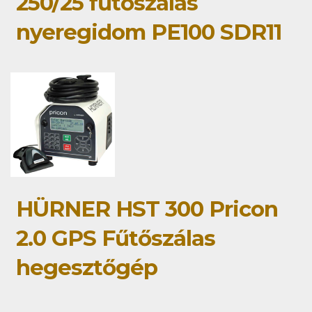
250/25 fűtőszálas
nyeregidom PE100 SDR11
HÜRNER HST 300 Pricon
2.0 GPS Fűtőszálas
hegesztőgép