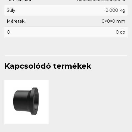
Súly
0,000 Kg
Méretek
0×0×0 mm
Q
0 db
Kapcsolódó termékek