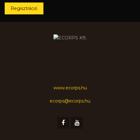
Regisztráció
www.ecorps.hu
ecorps@ecorps.hu