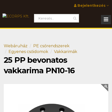
Bejelentkezés
Webáruház
PE csőrendszerek
Egyenes csőidomok
Vakkarimák
25 PP bevonatos
vakkarima PN10-16