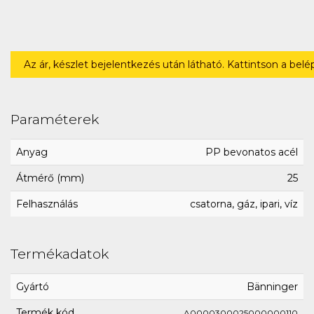
Az ár, készlet bejelentkezés után látható. Kattintson a bel
Paraméterek
Anyag
PP bevonatos acél
Átmérő (mm)
25
Felhasználás
csatorna, gáz, ipari, víz
Termékadatok
Gyártó
Bänninger
Termék kód
A0000300025000000110