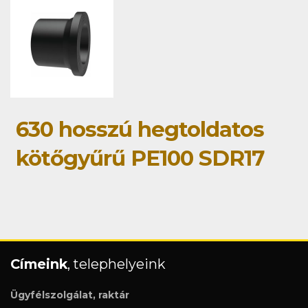
630 hosszú hegtoldatos
kötőgyűrű PE100 SDR17
Címeink
, telephelyeink
Ügyfélszolgálat, raktár