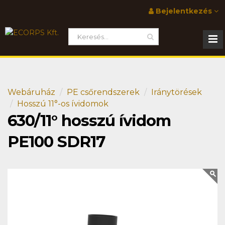
Bejelentkezés
Webáruház
PE csőrendszerek
Iránytörések
Hosszú 11°-os ívidomok
630/11° hosszú ívidom
PE100 SDR17