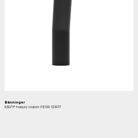
Bänninger
630/11° hosszú ívidom PE100 SDR17