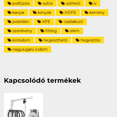
polifúziós
sütős
süthető
ív
kanyar
könyök
HDPE
kemény
polietilén
KPE
csatlakozó
szerelvény
fitting
elem
kötőidom
hegeszthető
hegesztős
nagysugarú ívidom
Kapcsolódó termékek