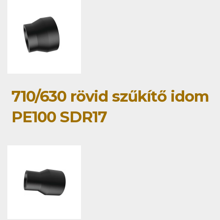
710/630 rövid szűkítő idom
PE100 SDR17