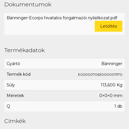
Dokumentumok
Bänninger-Ecorps hivatalos forgalmazói nyilatkozat.pdf
Letöltés
Termékadatok
Gyártó
Bänninger
Termék kód
E0200070630000011170
Súly
113,600 Kg
Méretek
0×0×0 mm
Q
1 db
Címkék