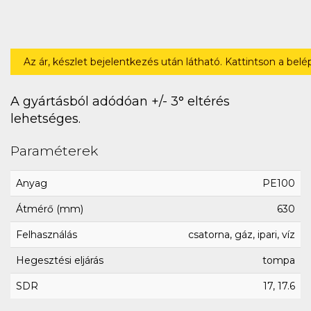
Az ár, készlet bejelentkezés után látható. Kattintson a bel
A gyártásból adódóan +/- 3° eltérés
lehetséges.
Paraméterek
Anyag
PE100
Átmérő (mm)
630
Felhasználás
csatorna, gáz, ipari, víz
Hegesztési eljárás
tompa
SDR
17, 17.6