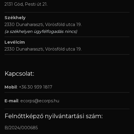
2131 Göd, Pesti út 21.
Székhely
2330 Dunaharaszti, Vörösföld utca 19.
(a székhelyen ügyfélfogadás nincs)
Levélcím
2330 Dunaharaszti, Vörösföld utca 19.
Kapcsolat:
Mobil
: +36 30 939 1817
E-mail
:
ecorps@ecorps.hu
Felnőttképző nyilvántartási szám:
B/2024/000685