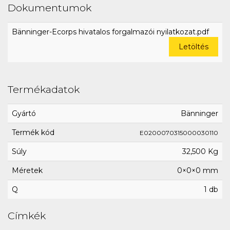
Dokumentumok
Bänninger-Ecorps hivatalos forgalmazói nyilatkozat.pdf
Letöltés
Termékadatok
Gyártó
Bänninger
Termék kód
E0200070315000030110
Súly
32,500 Kg
Méretek
0×0×0 mm
Q
1 db
Címkék