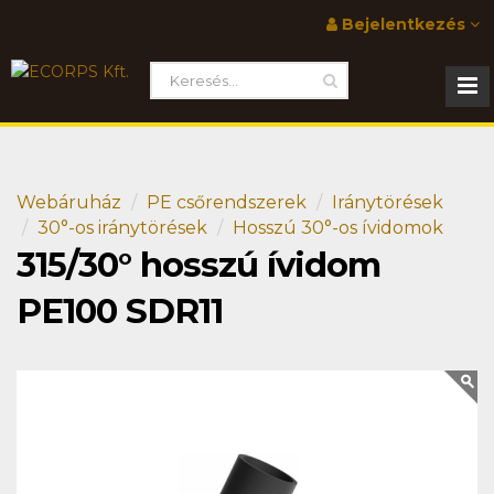
Bejelentkezés
Webáruház
PE csőrendszerek
Iránytörések
30°-os iránytörések
Hosszú 30°-os ívidomok
315/30° hosszú ívidom
PE100 SDR11