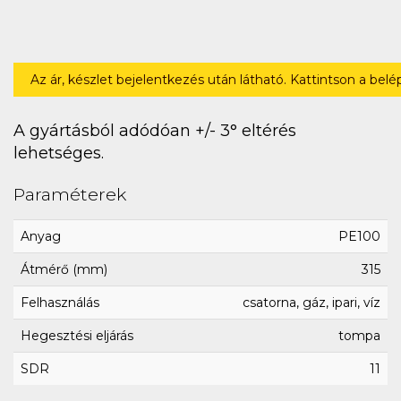
Az ár, készlet bejelentkezés után látható. Kattintson a bel
A gyártásból adódóan +/- 3° eltérés
lehetséges.
Paraméterek
Anyag
PE100
Átmérő (mm)
315
Felhasználás
csatorna, gáz, ipari, víz
Hegesztési eljárás
tompa
SDR
11