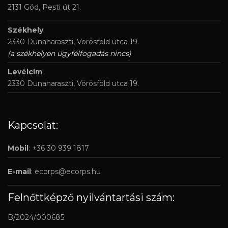
2131 Göd, Pesti út 21.
Székhely
2330 Dunaharaszti, Vörösföld utca 19.
(a székhelyen ügyfélfogadás nincs)
Levélcím
2330 Dunaharaszti, Vörösföld utca 19.
Kapcsolat:
Mobil
: +36 30 939 1817
E-mail
:
ecorps@ecorps.hu
Felnőttképző nyilvántartási szám:
B/2024/000685