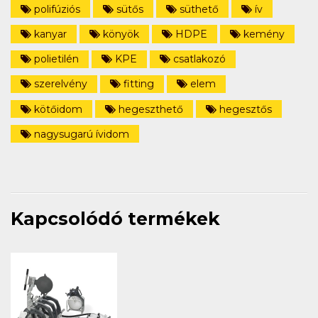
polifúziós
sütős
süthető
ív
kanyar
könyök
HDPE
kemény
polietilén
KPE
csatlakozó
szerelvény
fitting
elem
kötőidom
hegeszthető
hegesztős
nagysugarú ívidom
Kapcsolódó termékek