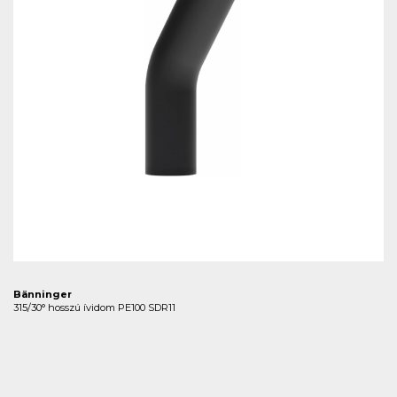
Bänninger
315/30° hosszú ívidom PE100 SDR11