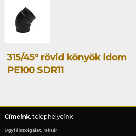
315/45° rövid könyök idom
PE100 SDR11
Címeink
, telephelyeink
Ügyfélszolgálat, raktár