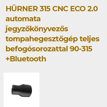
HÜRNER 315 CNC ECO 2.0
automata
jegyzőkönyvezős
tompahegesztőgép teljes
befogósorozattal 90-315
+Bluetooth