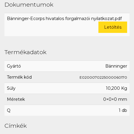
Dokumentumok
Bänninger-Ecorps hivatalos forgalmazói nyilatkozat.pdf
Letöltés
Termékadatok
Gyártó
Bänninger
Termék kód
E0200070225000060170
Súly
10,200 Kg
Méretek
0×0×0 mm
Q
1 db
Címkék