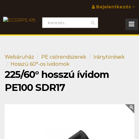
Bejelentkezés
Webáruház
PE csőrendszerek
Iránytörések
Hosszú 60°-os ívidomok
225/60° hosszú ívidom
PE100 SDR17