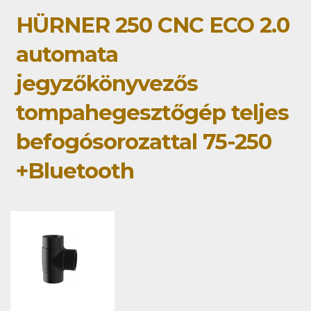
HÜRNER 250 CNC ECO 2.0
automata
jegyzőkönyvezős
tompahegesztőgép teljes
befogósorozattal 75-250
+Bluetooth