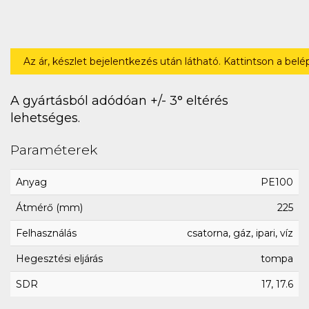
Az ár, készlet bejelentkezés után látható. Kattintson a bel
A gyártásból adódóan +/- 3° eltérés
lehetséges.
Paraméterek
Anyag
PE100
Átmérő (mm)
225
Felhasználás
csatorna, gáz, ipari, víz
Hegesztési eljárás
tompa
SDR
17, 17.6