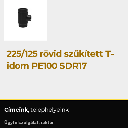
225/125 rövid szűkített T-
idom PE100 SDR17
Címeink
, telephelyeink
Ügyfélszolgálat, raktár