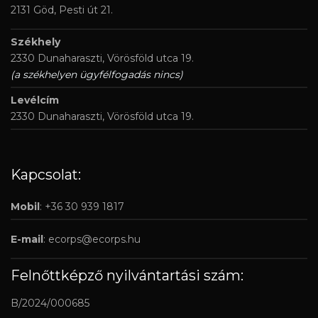
2131 Göd, Pesti út 21.
Székhely
2330 Dunaharaszti, Vörösföld utca 19.
(a székhelyen ügyfélfogadás nincs)
Levélcím
2330 Dunaharaszti, Vörösföld utca 19.
Kapcsolat:
Mobil
: +36 30 939 1817
E-mail
:
ecorps@ecorps.hu
Felnőttképző nyilvántartási szám:
B/2024/000685