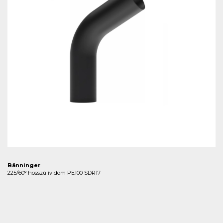
Bänninger
225/60° hosszú ívidom PE100 SDR17