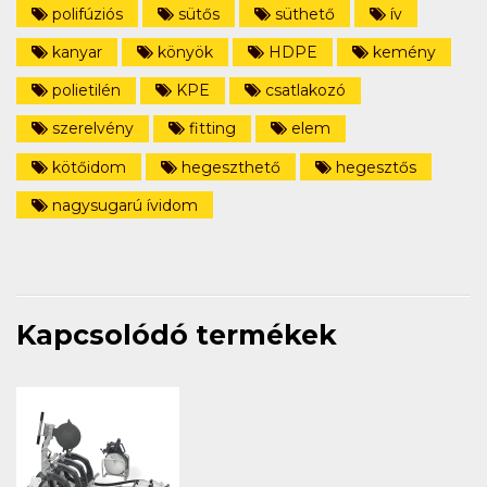
polifúziós
sütős
süthető
ív
kanyar
könyök
HDPE
kemény
polietilén
KPE
csatlakozó
szerelvény
fitting
elem
kötőidom
hegeszthető
hegesztős
nagysugarú ívidom
Kapcsolódó termékek