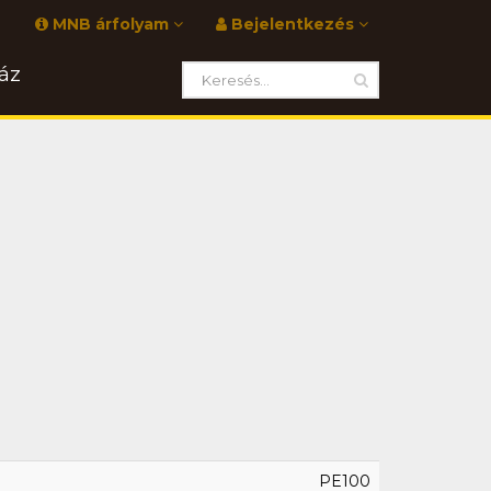
MNB árfolyam
Bejelentkezés
áz
PE100