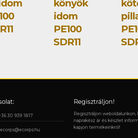
idom
könyök
köt
100
idom
pil
R11
PE100
PE1
SDR11
SDR
olat:
Regisztráljon!
Regisztráljon weboldalunkon,
 +36 30 939 1817
naprakész ár és készlet infor
kapjon termékeinkről!
ecorps@ecorps.hu