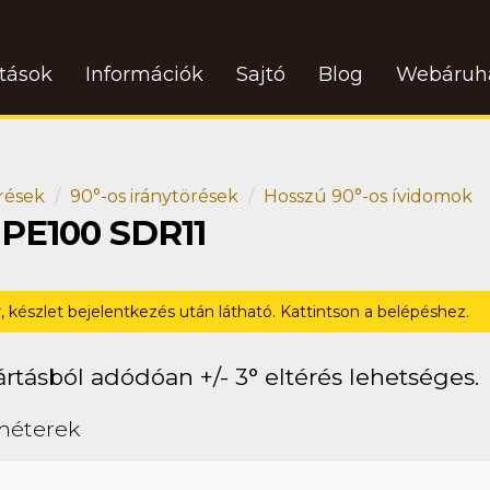
atások
Információk
Sajtó
Blog
Webáruh
rések
90°-os iránytörések
Hosszú 90°-os ívidomok
 PE100 SDR11
r, készlet bejelentkezés után látható. Kattintson a belépéshez.
rtásból adódóan +/- 3° eltérés lehetséges.
méterek