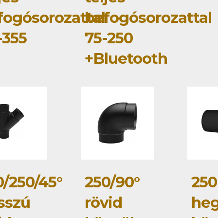
fogósorozattal
befogósorozattal
-355
75-250
+Bluetooth
0/250/45°
250/90°
250
sszú
rövid
heg