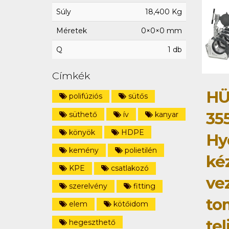
Súly
18,400 Kg
Méretek
0×0×0 mm
Q
1 db
Címkék
HÜ
polifúziós
sütős
35
süthető
ív
kanyar
könyök
HDPE
Hy
kemény
polietilén
ké
KPE
csatlakozó
ve
szerelvény
fitting
to
elem
kötőidom
tel
hegeszthető