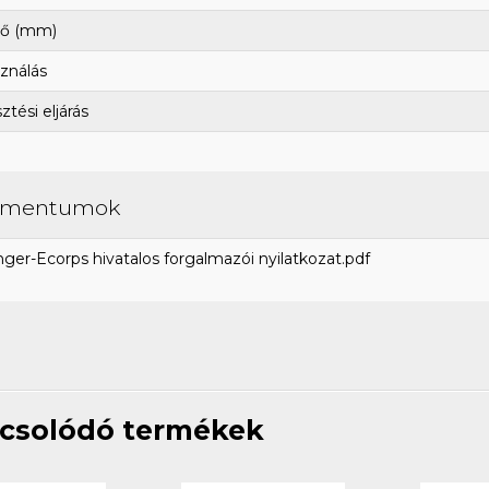
ő (mm)
ználás
tési eljárás
umentumok
ger-Ecorps hivatalos forgalmazói nyilatkozat.pdf
csolódó termékek