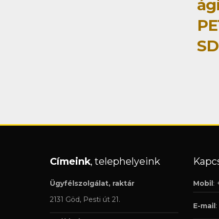
ág
PE
SD
Címeink
, telephelyeink
Kapcs
Ügyfélszolgálat, raktár
Mobil
:
2131 Göd, Pesti út 21.
E-mail
: