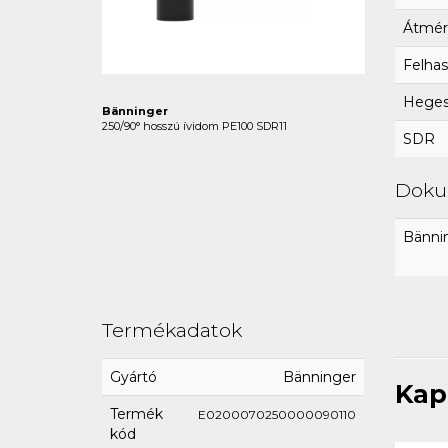
Átmér
Felhas
Hegesz
Bänninger
250/90° hosszú ívidom PE100 SDR11
SDR
Dok
Bännin
Termékadatok
Gyártó
Bänninger
Kap
Termék
E0200070250000090110
kód