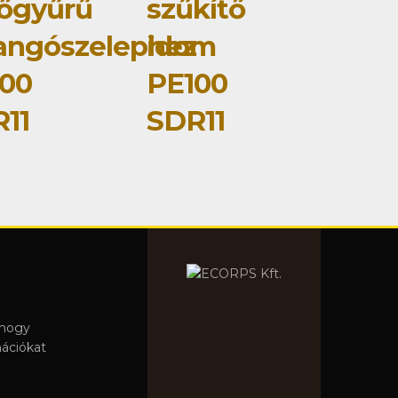
őgyűrű
szűkítő
langószelephez
idom
00
PE100
11
SDR11
 hogy
mációkat