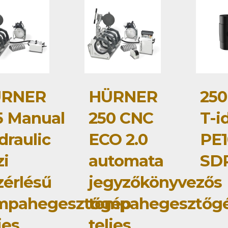
RNER
HÜRNER
250
5 Manual
250 CNC
T-i
draulic
ECO 2.0
PE1
zi
automata
SDR
zérlésű
jegyzőkönyvezős
mpahegesztőgép
tompahegesztőg
jes
teljes