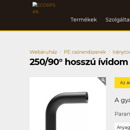
Termékek
Szolgált
Webáruház
PE csőrendszerek
Iránytö
250/90° hosszú ívidom
Az á
A gyá
Para
Anyag