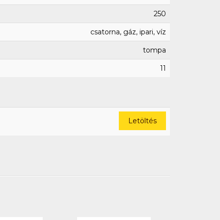
250
csatorna, gáz, ipari, víz
tompa
11
Letöltés