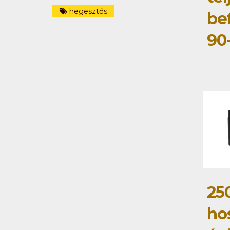
hegesztős
be
90
25
ho