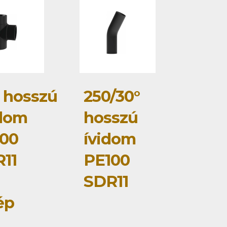
 hosszú
250/30°
dom
hosszú
00
ívidom
11
PE100
SDR11
ép