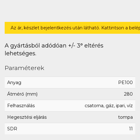
Az ár, készlet bejelentkezés után látható. Kattintson a bel
A gyártásból adódóan +/- 3° eltérés
lehetséges.
Paraméterek
Anyag
PE100
Átmérő (mm)
280
Felhasználás
csatorna, gáz, ipari, víz
Hegesztési eljárás
tompa
SDR
11