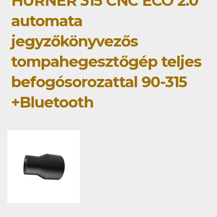
HÜRNER 315 CNC ECO 2.0
automata
jegyzőkönyvezős
tompahegesztőgép teljes
befogósorozattal 90-315
+Bluetooth