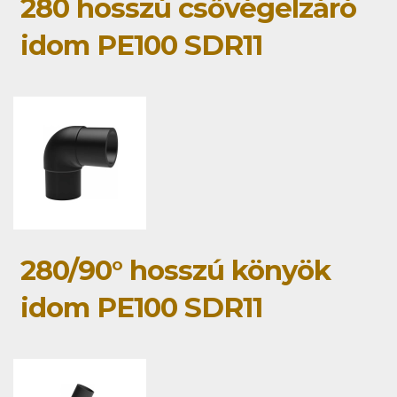
280 hosszú csővégelzáró
idom PE100 SDR11
280/90° hosszú könyök
idom PE100 SDR11