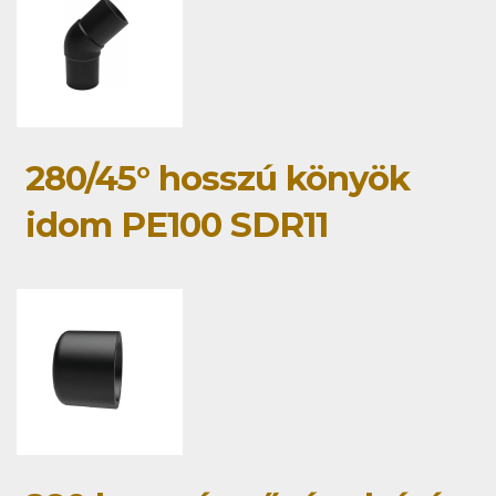
280/45° hosszú könyök
idom PE100 SDR11