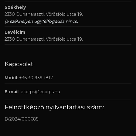
Székhely
2330 Dunaharaszti, Vörösföld utca 19.
(a székhelyen ügyfélfogadás nincs)
Levélcím
2330 Dunaharaszti, Vörösföld utca 19.
Kapcsolat:
Mobil
: +36 30 939 1817
E-mail
:
ecorps@ecorps.hu
Felnőttképző nyilvántartási szám:
B/2024/000685