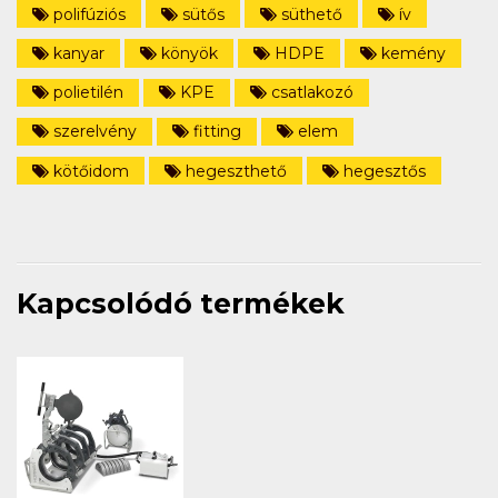
polifúziós
sütős
süthető
ív
kanyar
könyök
HDPE
kemény
polietilén
KPE
csatlakozó
szerelvény
fitting
elem
kötőidom
hegeszthető
hegesztős
Kapcsolódó termékek