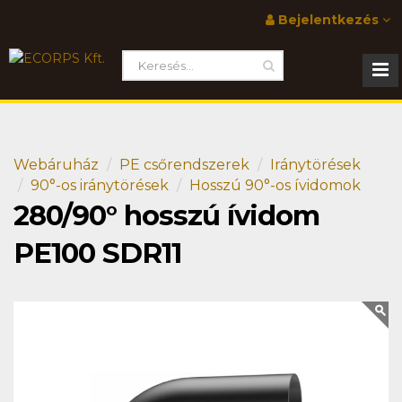
Bejelentkezés
Webáruház
PE csőrendszerek
Iránytörések
90°-os iránytörések
Hosszú 90°-os ívidomok
280/90° hosszú ívidom
PE100 SDR11