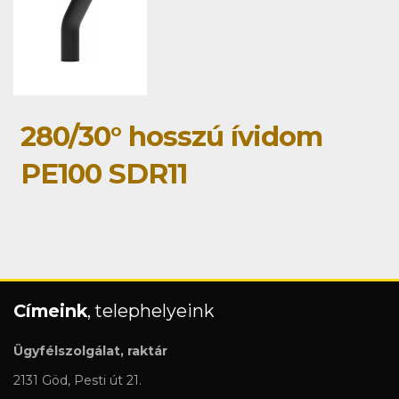
280/30° hosszú ívidom
PE100 SDR11
Címeink
, telephelyeink
Ügyfélszolgálat, raktár
2131 Göd, Pesti út 21.