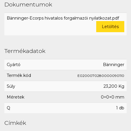
Dokumentumok
Bänninger-Ecorps hivatalos forgalmazói nyilatkozat.pdf
Letöltés
Termékadatok
Gyártó
Bänninger
Termék kód
E0200070280000090110
Súly
23,200 Kg
Méretek
0×0×0 mm
Q
1 db
Címkék