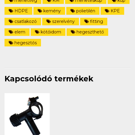
menetvég
KM
meneteskúp
kúp
HDPE
kemény
polietilén
KPE
csatlakozó
szerelvény
fitting
elem
kötőidom
hegeszthető
hegesztős
Kapcsolódó termékek