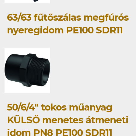
63/63 fűtőszálas megfúrós
nyeregidom PE100 SDR11
50/6/4" tokos műanyag
KÜLSŐ menetes átmeneti
idom PN8 PE100 SDR11