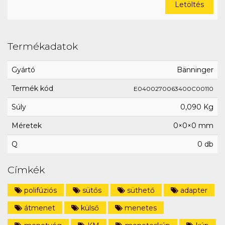
Letöltés
Termékadatok
Gyártó
Bänninger
Termék kód
E0400270063400C00110
Súly
0,090 Kg
Méretek
0×0×0 mm
Q
0 db
Címkék
polifúziós
sütős
süthető
adapter
átmenet
külső
menetes