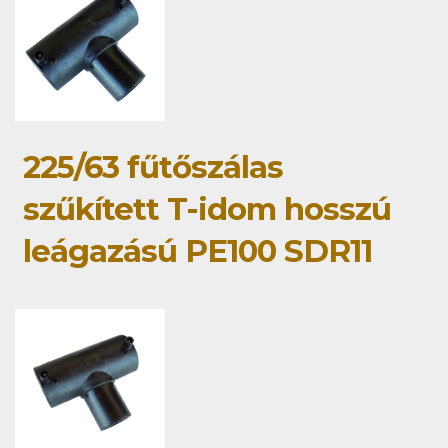
225/63 fűtőszálas
szűkített T-idom hosszú
leágazású PE100 SDR11