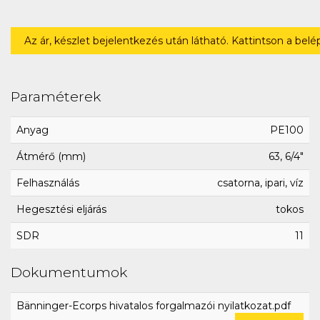
Az ár, készlet bejelentkezés után látható. Kattintson a bel
Paraméterek
Anyag
PE100
Átmérő (mm)
63, 6/4"
Felhasználás
csatorna, ipari, víz
Hegesztési eljárás
tokos
SDR
11
Dokumentumok
Bänninger-Ecorps hivatalos forgalmazói nyilatkozat.pdf