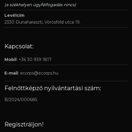
(a székhelyen ügyfélfogadás nincs)
Levélcím
2330 Dunaharaszti, Vörösföld utca 19.
Kapcsolat:
Mobil
: +36 30 939 1817
E-mail
:
ecorps@ecorps.hu
Felnőttképző nyilvántartási szám:
B/2024/000685
Regisztráljon!