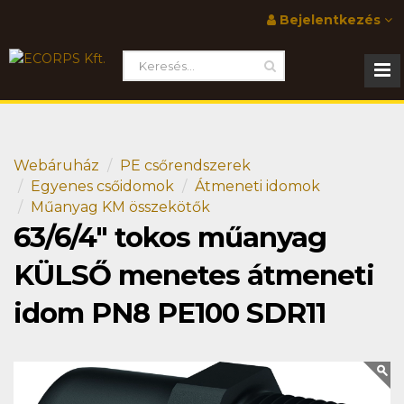
Bejelentkezés
Webáruház
PE csőrendszerek
Egyenes csőidomok
Átmeneti idomok
Műanyag KM összekötők
63/6/4" tokos műanyag
KÜLSŐ menetes átmeneti
idom PN8 PE100 SDR11