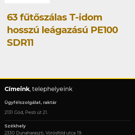
63 fűtőszálas T-idom
hosszú leágazású PE100
SDR11
Címeink
, telephelyeink
Ügyfélszolgálat, raktár
2131 Göd, Pesti út 21.
Székhely
2330 Dunaharaszti, Vörösföld utca 19.