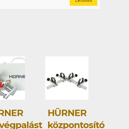
Letöltés
RNER
HÜRNER
végpalást
központosító