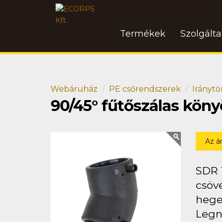
Termékek
Szolgált
Webáruház
PE csőrendszerek
Iránytö
90/45° fűtőszálas kön
Az á
SDR 
csöve
hege
Legn