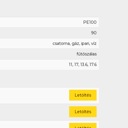
PE100
90
csatorna, gáz, ipari, víz
fűtőszálas
11, 17, 13.6, 17.6
Letöltés
Letöltés