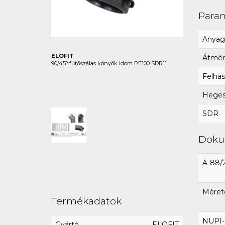
Para
Anyag
ELOFIT
Átmér
90/45° fűtőszálas könyök idom PE100 SDR11
Felhas
Hegesz
SDR
Dok
A-88/
Méret
Termékadatok
NUPI-E
Gyártó
ELOFIT