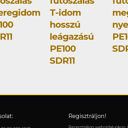
tőszálas
fűtőszálas
fűt
eregidom
T-idom
me
100
hosszú
ny
R11
leágazású
PE1
PE100
SDR
SDR11
olat:
Regisztráljon!
Regisztráljon weboldalunkon,