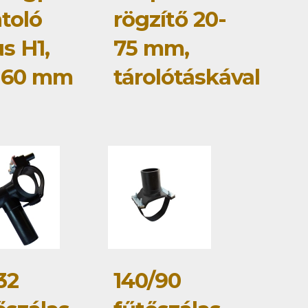
toló
rögzítő 20-
us H1,
75 mm,
160 mm
tárolótáskával
32
140/90