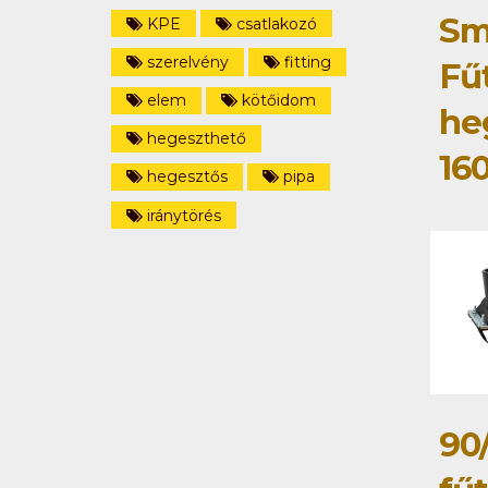
Sm
KPE
csatlakozó
szerelvény
fitting
Fű
elem
kötőidom
he
hegeszthető
160
hegesztős
pipa
iránytörés
90