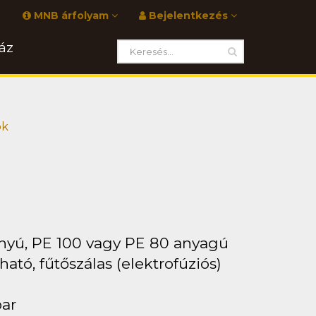
MNB árfolyam
Bejelentkezés
áz
ök
ányú, PE 100 vagy PE 80 anyagú
ató, fűtőszálas (elektrofúziós)
bar