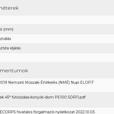
méterek
ő (mm)
ználás
tési eljárás
umentumok
2019 Nemzeti Műszaki Értékelés (NMÉ) Nupi ELOFIT
ek 45° fűtőszálas könyök idom PE100 SDR11.pdf
CORPS hivatalos forgalmazói nyilatkozat 2022.10.03.