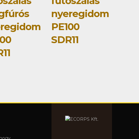
őszálas
fűtőszálas
gfúrós
nyeregidom
eregidom
PE100
00
SDR11
11
 hogy