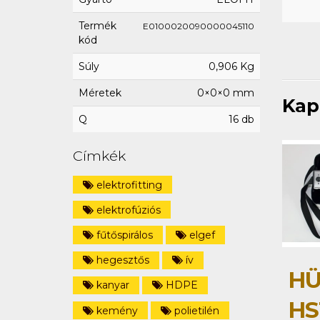
Termék
E0100020090000045110
kód
Súly
0,906 Kg
Méretek
0×0×0 mm
Kap
Q
16 db
Címkék
elektrofitting
elektrofúziós
fűtőspirálos
elgef
hegesztős
ív
HÜ
kanyar
HDPE
HS
kemény
polietilén