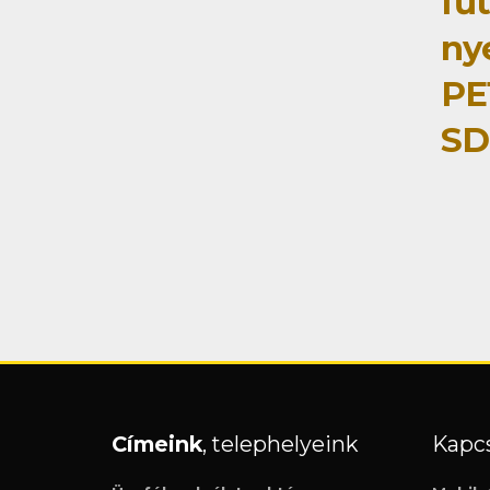
fű
ny
PE
SD
Címeink
, telephelyeink
Kapcs