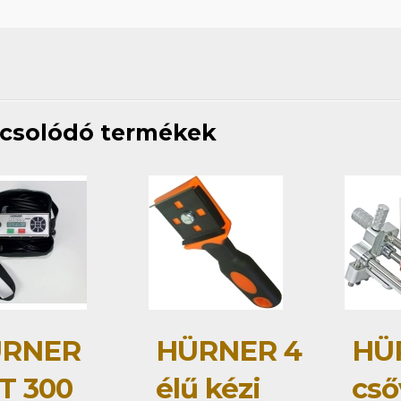
csolódó termékek
RNER
HÜRNER 4
HÜ
T 300
élű kézi
cső