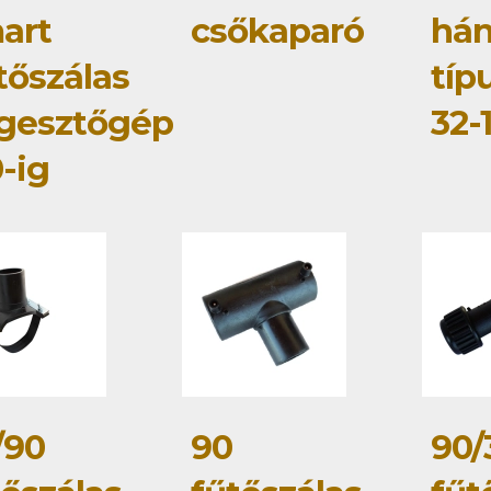
art
csőkaparó
hán
tőszálas
típ
gesztőgép
32-
-ig
/90
90
90/