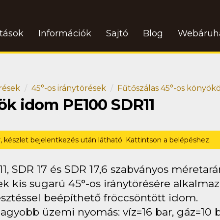
atások
Információk
Sajtó
Blog
Webáruh
rések
45°-os iránytörések
Fűtőszálas 45°-os könyök
yök idom PE100 SDR11
r, készlet bejelentkezés után látható. Kattintson a belépéshez.
11, SDR 17 és SDR 17,6 szabványos méretar
k kis sugarú 45°-os iránytörésére alkalmazh
sztéssel beépíthető fröccsöntött idom.
agyobb üzemi nyomás: víz=16 bar, gáz=10 