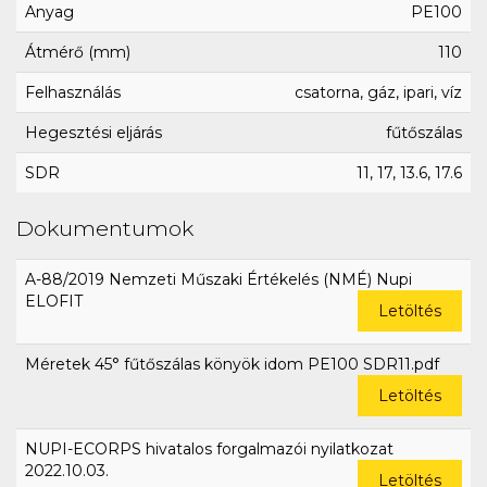
Anyag
PE100
Átmérő (mm)
110
Felhasználás
csatorna, gáz, ipari, víz
Hegesztési eljárás
fűtőszálas
SDR
11, 17, 13.6, 17.6
Dokumentumok
A-88/2019 Nemzeti Műszaki Értékelés (NMÉ) Nupi
ELOFIT
Letöltés
Méretek 45° fűtőszálas könyök idom PE100 SDR11.pdf
Letöltés
NUPI-ECORPS hivatalos forgalmazói nyilatkozat
2022.10.03.
Letöltés