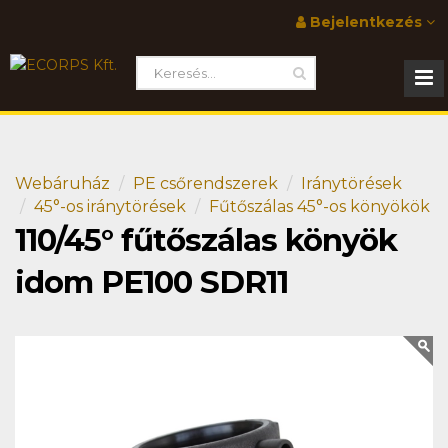
Bejelentkezés
Webáruház
PE csőrendszerek
Iránytörések
45°-os iránytörések
Fűtőszálas 45°-os könyökök
110/45° fűtőszálas könyök
idom PE100 SDR11