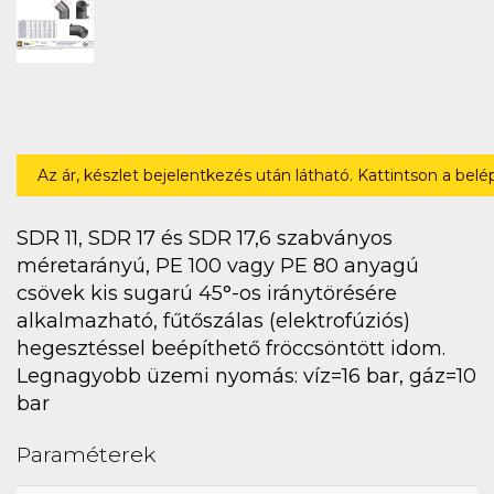
Az ár, készlet bejelentkezés után látható. Kattintson a bel
SDR 11, SDR 17 és SDR 17,6 szabványos
méretarányú, PE 100 vagy PE 80 anyagú
csövek kis sugarú 45°-os iránytörésére
alkalmazható, fűtőszálas (elektrofúziós)
hegesztéssel beépíthető fröccsöntött idom.
Legnagyobb üzemi nyomás: víz=16 bar, gáz=10
bar
Paraméterek