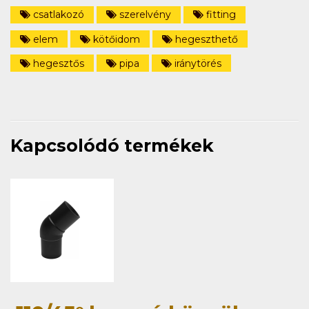
csatlakozó
szerelvény
fitting
elem
kötőidom
hegeszthető
hegesztős
pipa
iránytörés
Kapcsolódó termékek