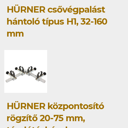
HÜRNER csővégpalást
hántoló típus H1, 32-160
mm
HÜRNER központosító
rögzítő 20-75 mm,