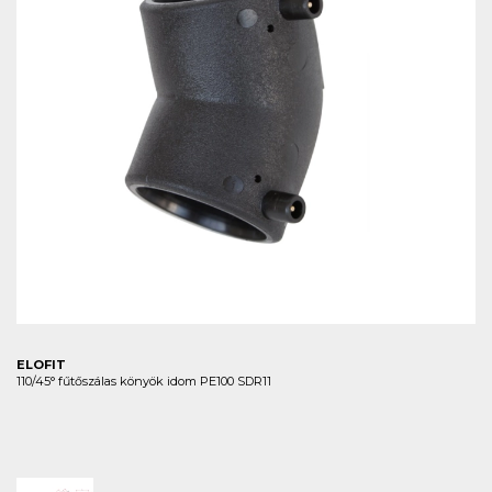
ELOFIT
110/45° fűtőszálas könyök idom PE100 SDR11