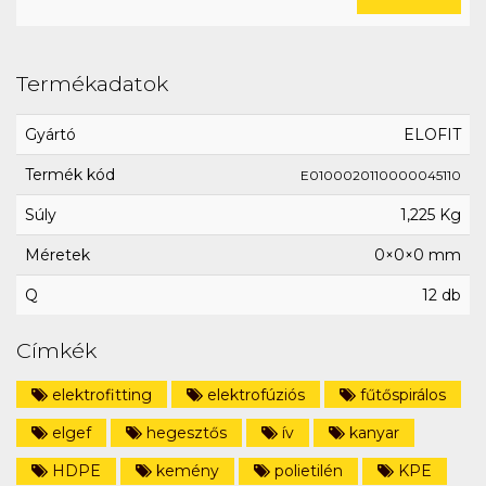
Termékadatok
Gyártó
ELOFIT
Termék kód
E0100020110000045110
Súly
1,225 Kg
Méretek
0×0×0 mm
Q
12 db
Címkék
elektrofitting
elektrofúziós
fűtőspirálos
elgef
hegesztős
ív
kanyar
HDPE
kemény
polietilén
KPE