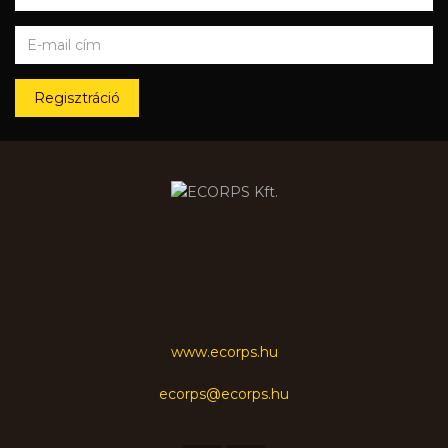
Regisztráció
www.ecorps.hu
ecorps@ecorps.hu