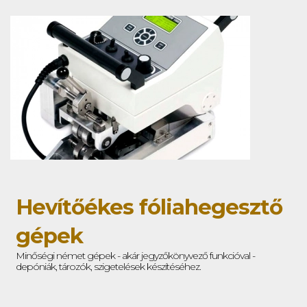
Hevítőékes fóliahegesztő
gépek
Minőségi német gépek - akár jegyzőkönyvező funkcióval -
depóniák, tározók, szigetelések készítéséhez.