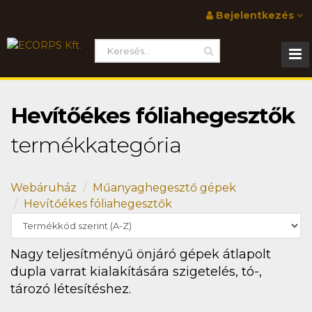
Bejelentkezés
Hevítőékes fóliahegesztők
termékkategória
Webáruház
Műanyaghegesztő gépek
Hevítőékes fóliahegesztők
Nagy teljesítményű önjáró gépek átlapolt
dupla varrat kialakítására szigetelés, tó-,
tározó létesítéshez.