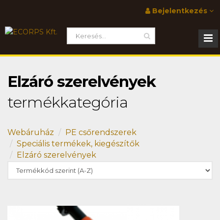
Bejelentkezés
Elzáró szerelvények
termékkategória
Webáruház
PE csőrendszerek
Speciális termékek, kiegészítők
Elzáró szerelvények