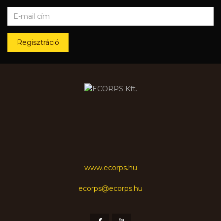
Regisztráció
www.ecorps.hu
ecorps@ecorps.hu