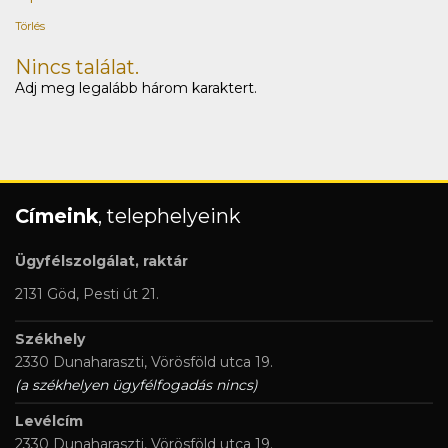
Törlés
Nincs találat.
Adj meg legalább három karaktert.
Címeink
, telephelyeink
Ügyfélszolgálat, raktár
2131 Göd, Pesti út 21.
Székhely
2330 Dunaharaszti, Vörösföld utca 19.
(a székhelyen ügyfélfogadás nincs)
Levélcím
2330 Dunaharaszti, Vörösföld utca 19.