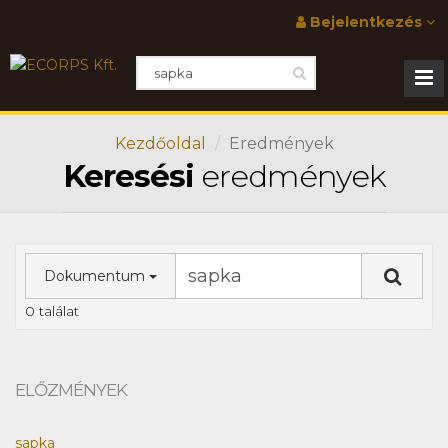
Bejelentkezés
Kezdőoldal
Eredmények
Keresési
eredmények
Dokumentum
0 találat
ELŐZMÉNYEK
sapka