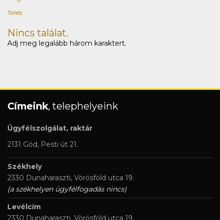
Törlés
Nincs találat.
Adj meg legalább három karaktert.
Címeink
, telephelyeink
Ügyfélszolgálat, raktár
2131 Göd, Pesti út 21.
Székhely
2330 Dunaharaszti, Vörösföld utca 19.
(a székhelyen ügyfélfogadás nincs)
Levélcím
2330 Dunaharaszti, Vörösföld utca 19.