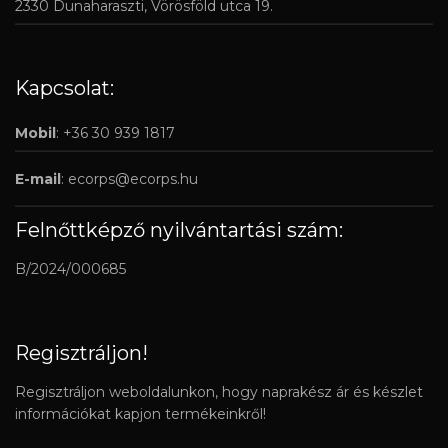
2330 Dunaharaszti, Vörösföld utca 19.
Kapcsolat:
Mobil
: +36 30 939 1817
E-mail
:
ecorps@ecorps.hu
Felnőttképző nyilvántartási szám:
B/2024/000685
Regisztráljon!
Regisztráljon weboldalunkon, hogy naprakész ár és készlet
információkat kapjon termékeinkről!