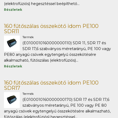
(elektrofúziós) hegesztéssel beépíthető...
Részletek
160 fűtőszálas összekötő idom PE100
SDR11
Termék
(E0100010160000000110) SDR 11, SDR 17 és
SDR 17,6 szabványos méretarányú, PE 100 vagy
PE80 anyagú csövek egytengelyű összekötésére
alkalmazható, fűtőszálas (elektrofúziós)...
Részletek
160 fűtőszálas összekötő idom PE100
SDR17
Termék
(E0100010160000000170) SDR 17 és SDR 17,6
szabványos méretarányú, PE 100 vagy PE 80
anyagú csövek egytengelyű összekötésére alkalmazható,
fűtőszálas (elektrofúziós) hegesztéssel...