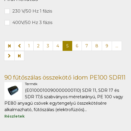
230 V/50 Hz 1 fázis
400V/50 Hz 3 fázis
1
2
3
4
5
6
7
8
9
...
90 fűtőszálas összekötő idom PE100 SDR11
Termék
(E0100010090000000110) SDR 11, SDR 17 és
SDR 17,6 szabványos méretarányú, PE 100 vagy
PE80 anyagú csövek egytengelyű összekötésére
alkalmazható, fűtőszálas (elektrofúziós)...
Részletek