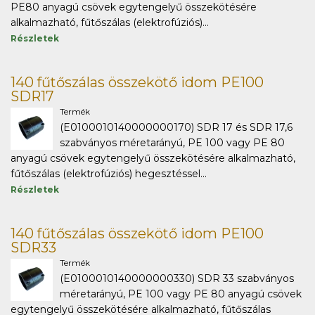
PE80 anyagú csövek egytengelyű összekötésére
alkalmazható, fűtőszálas (elektrofúziós)...
Részletek
140 fűtőszálas összekötő idom PE100
SDR17
Termék
(E0100010140000000170) SDR 17 és SDR 17,6
szabványos méretarányú, PE 100 vagy PE 80
anyagú csövek egytengelyű összekötésére alkalmazható,
fűtőszálas (elektrofúziós) hegesztéssel...
Részletek
140 fűtőszálas összekötő idom PE100
SDR33
Termék
(E0100010140000000330) SDR 33 szabványos
méretarányú, PE 100 vagy PE 80 anyagú csövek
egytengelyű összekötésére alkalmazható, fűtőszálas