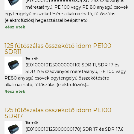
(E0100010110000000330) SDR 33 szabványos
méretarányú, PE 100 vagy PE 80 anyagú csövek
egytengelyű összekötésére alkalmazható, fűtőszálas
(elektrofúziós) hegesztéssel beépíthető...
Részletek
125 fűtőszálas összekötő idom PE100
SDR11
Termék
(E0100010125000000110) SDR 11, SDR 17 és
SDR 17,6 szabványos méretarányú, PE 100 vagy
PE80 anyagú csövek egytengelyű összekötésére
alkalmazható, fűtőszálas (elektrofúziós)...
Részletek
125 fűtőszálas összekötő idom PE100
SDR17
Termék
(E0100010125000000170) SDR 17 és SDR 17,6