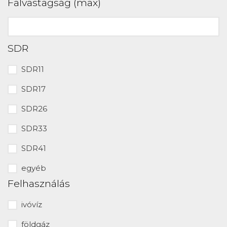
Falvastagság (max)
SDR
SDR11
SDR17
SDR26
SDR33
SDR41
egyéb
Felhasználás
ivóvíz
földgáz