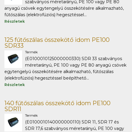
szabványos méretarányú, PE 100 vagy PE 80
anyagú csövek egytengelyű összekötésére alkalmazható,
fűtőszálas (elektrofúziós) hegesztéssel...
Részletek
125 fűtőszálas összekötő idom PE100
SDR33
Termék
(E0100010125000000330) SDR 33 szabványos
méretarányú, PE 100 vagy PE 80 anyagú csövek
egytengelyű összekötésére alkalmazható, fűtőszálas
(elektrofúziós) hegesztéssel beépíthető...
Részletek
140 fűtőszálas összekötő idom PE100
SDR11
Termék
(E0100010140000000110) SDR 11, SDR 17 és
SDR 17,6 szabványos méretarányú, PE 100 vagy