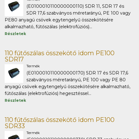
(E0100010110000000110) SDR 11, SDR 17 és
SDR 17,6 szabványos méretarányú, PE 100 vagy
PE80 anyagú csövek egytengelyű összekötésére
alkalmazható, fűtőszálas (elektrofúziós)...
Részletek
110 fűtőszálas összekötő idom PE100
SDR17
Termék
(E0100010110000000170) SDR 17 és SDR 17,6
szabványos méretarányú, PE 100 vagy PE 80
anyagú csövek egytengelyű összekötésére alkalmazható,
fűtőszálas (elektrofúziós) hegesztéssel...
Részletek
110 fűtőszálas összekötő idom PE100
SDR33
Termék