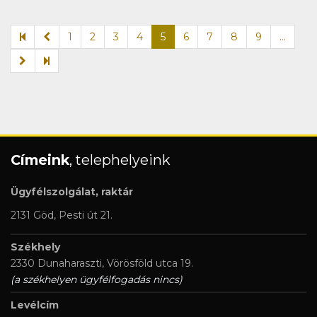
1
2
3
4
5
6
7
8
9
...
Címeink
, telephelyeink
Ügyfélszolgálat, raktár
2131 Göd, Pesti út 21.
Székhely
2330 Dunaharaszti, Vörösföld utca 19.
(a székhelyen ügyfélfogadás nincs)
Levélcím