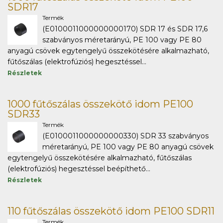
SDR17
Termék
(E0100011000000000170) SDR 17 és SDR 17,6
szabványos méretarányú, PE 100 vagy PE 80
anyagú csövek egytengelyű összekötésére alkalmazható,
fűtőszálas (elektrofúziós) hegesztéssel...
Részletek
1000 fűtőszálas összekötő idom PE100
SDR33
Termék
(E0100011000000000330) SDR 33 szabványos
méretarányú, PE 100 vagy PE 80 anyagú csövek
egytengelyű összekötésére alkalmazható, fűtőszálas
(elektrofúziós) hegesztéssel beépíthető...
Részletek
110 fűtőszálas összekötő idom PE100 SDR11
Termék