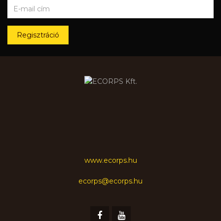
Regisztráció
www.ecorps.hu
ecorps@ecorps.hu