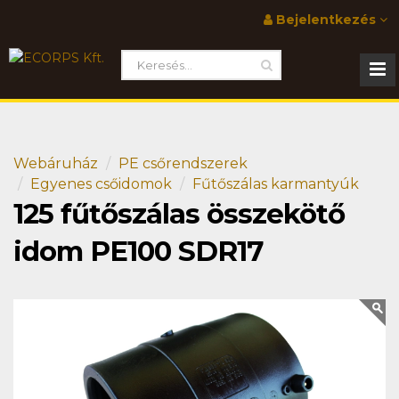
Bejelentkezés
Webáruház
PE csőrendszerek
Egyenes csőidomok
Fűtőszálas karmantyúk
125 fűtőszálas összekötő
idom PE100 SDR17