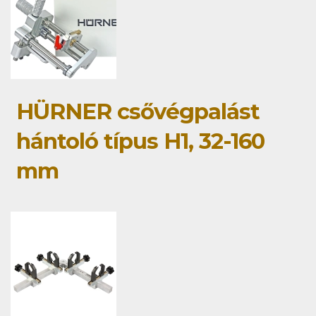
HÜRNER csővégpalást
hántoló típus H1, 32-160
mm