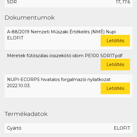
SDR
17, 17.6
Dokumentumok
A-88/2019 Nemzeti Műszaki Értékelés (NMÉ) Nupi
ELOFIT
Letöltés
Méretek fűtőszálas összekötő idom PE100 SDR17.pdf
Letöltés
NUPI-ECORPS hivatalos forgalmazói nyilatkozat
2022.10.03.
Letöltés
Termékadatok
Gyártó
ELOFIT