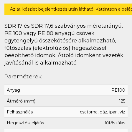
Az ár, készlet bejelentkezés után látható. Kattintson a bel
SDR 17 és SDR 17,6 szabványos méretarányú,
PE 100 vagy PE 80 anyagú csövek
egytengelyű összekötésére alkalmazható,
fűtőszálas (elektrofúziós) hegesztéssel
beépíthető idomok. Áttoló idomként vezeték
javításánál is alkalmazható.
Paraméterek
Anyag
PE100
Átmérő (mm)
125
Felhasználás
csatorna, gáz, ipari, víz
Hegesztési eljárás
fűtőszálas