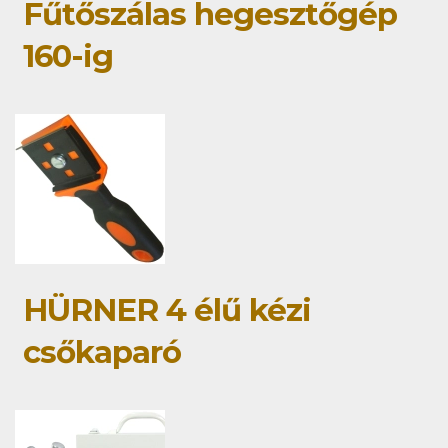
Fűtőszálas hegesztőgép
160-ig
HÜRNER 4 élű kézi
csőkaparó