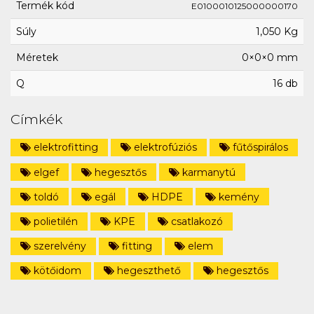
Termék kód
E0100010125000000170
Súly
1,050 Kg
Méretek
0×0×0 mm
Q
16 db
Címkék
elektrofitting
elektrofúziós
fűtőspirálos
elgef
hegesztős
karmanytú
toldó
egál
HDPE
kemény
polietilén
KPE
csatlakozó
szerelvény
fitting
elem
kötőidom
hegeszthető
hegesztős