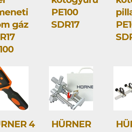
meneti
PE100
pil
om gáz
SDR17
PE1
R17
SD
100
RNER 4
HÜRNER
HÜ