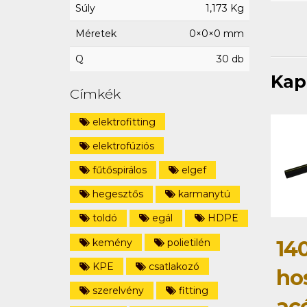
Súly
1,173 Kg
Méretek
0×0×0 mm
Q
30 db
Kap
Címkék
elektrofitting
elektrofúziós
fűtőspirálos
elgef
hegesztős
karmanytú
toldó
egál
HDPE
140
kemény
polietilén
KPE
csatlakozó
ho
szerelvény
fitting
ac