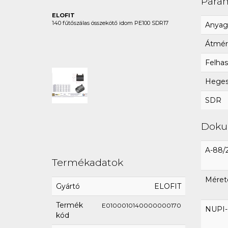
Para
ELOFIT
140 fűtőszálas összekötő idom PE100 SDR17
Anyag
Átmér
Felhas
Hegesz
SDR
Dok
A-88/
Termékadatok
Méret
Gyártó
ELOFIT
Termék
E0100010140000000170
NUPI-E
kód