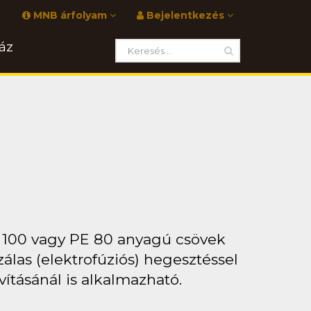
MNB árfolyam
Bejelentkezés
áz
E 100 vagy PE 80 anyagú csövek
álas (elektrofúziós) hegesztéssel
ításánál is alkalmazható.