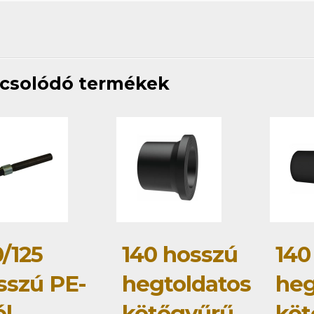
csolódó termékek
/125
140 hosszú
140
sszú PE-
hegtoldatos
heg
él
kötőgyűrű
köt