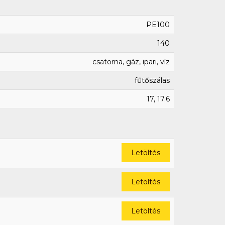
PE100
140
csatorna, gáz, ipari, víz
fűtőszálas
17, 17.6
Letöltés
Letöltés
Letöltés