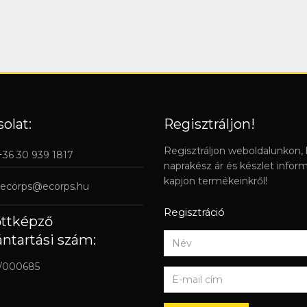
olat:
Regisztráljon!
Regisztráljon weboldalunkon,
 +36 30 939 1817
naprakész ár és készlet infor
kapjon termékeinkről!
ecorps@ecorps.hu
Regisztráció
őttképző
ántartási szám:
/000685