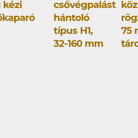
 kézi
csővégpalást
köz
őkaparó
hántoló
rög
típus H1,
75
32-160 mm
tár