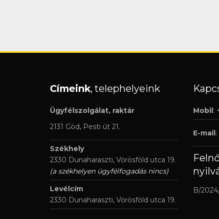
Címeink
, telephelyeink
Kapcs
Ügyfélszolgálat, raktár
Mobil
:
2131 Göd, Pesti út 21.
E-mail
:
Székhely
Feln
2330 Dunaharaszti, Vörösföld utca 19.
nyilv
(a székhelyen ügyfélfogadás nincs)
Levélcím
B/2024
2330 Dunaharaszti, Vörösföld utca 19.