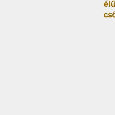
élű
cs