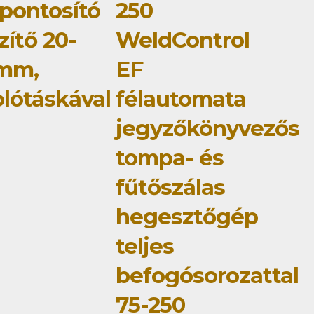
pontosító
250
zítő 20-
WeldControl
 mm,
EF
olótáskával
félautomata
jegyzőkönyvezős
tompa- és
fűtőszálas
hegesztőgép
teljes
befogósorozattal
75-250