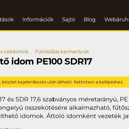
atások
Információk
Sajtó
Blog
Webáruh
s csőidomok
Fűtőszálas karmantyúk
ötő idom PE100 SDR17
r, készlet bejelentkezés után látható. Kattintson a belépéshez.
17 és SDR 17,6 szabványos méretarányú, P
ngelyű összekötésére alkalmazható, fűtősz
íthető idomok. Áttoló idomként vezeték jav