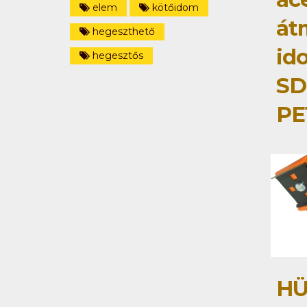
elem
kötőidom
át
hegeszthető
id
hegesztős
SD
PE
HÜ