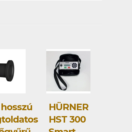
 hosszú
HÜRNER
toldatos
HST 300
őgyűrű
Smart