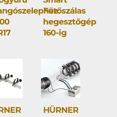
langószelephez
Fűtőszálas
00
hegesztőgép
R17
160-ig
RNER
HÜRNER