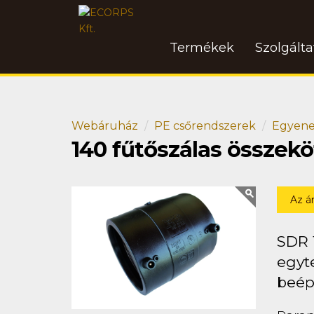
Termékek
Szolgált
Webáruház
PE csőrendszerek
Egyene
140 fűtőszálas összek
Az á
SDR 
egyte
beép