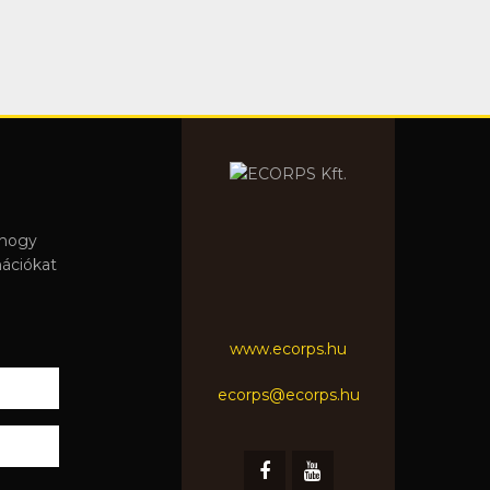
 hogy
mációkat
www.ecorps.hu
ecorps@ecorps.hu