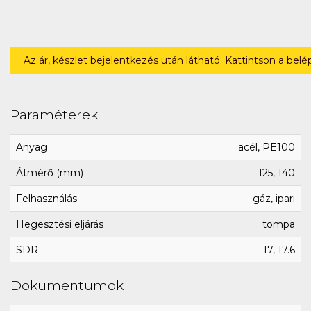
Az ár, készlet bejelentkezés után látható. Kattintson a bel
Paraméterek
Anyag
acél, PE100
Átmérő (mm)
125, 140
Felhasználás
gáz, ipari
Hegesztési eljárás
tompa
SDR
17, 17.6
Dokumentumok