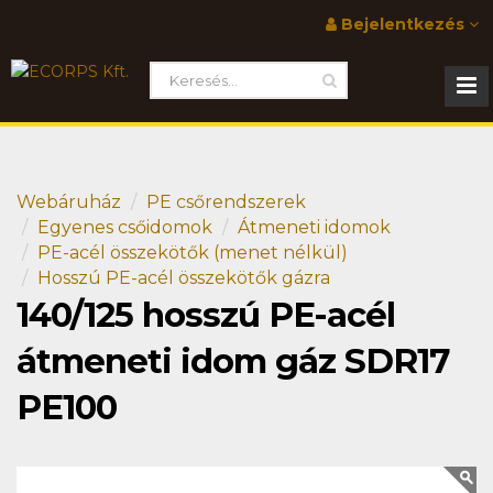
Bejelentkezés
Webáruház
PE csőrendszerek
Egyenes csőidomok
Átmeneti idomok
PE-acél összekötők (menet nélkül)
Hosszú PE-acél összekötők gázra
140/125 hosszú PE-acél
átmeneti idom gáz SDR17
PE100