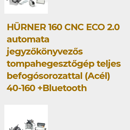
HÜRNER 160 CNC ECO 2.0
automata
jegyzőkönyvezős
tompahegesztőgép teljes
befogósorozattal (Acél)
40-160 +Bluetooth