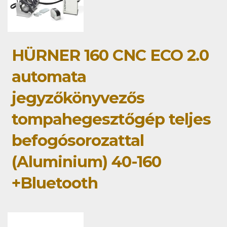
HÜRNER 160 CNC ECO 2.0
automata
jegyzőkönyvezős
tompahegesztőgép teljes
befogósorozattal
(Aluminium) 40-160
+Bluetooth