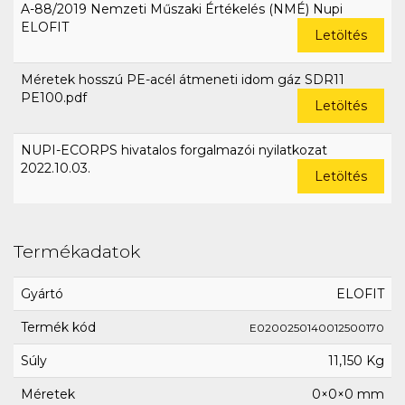
A-88/2019 Nemzeti Műszaki Értékelés (NMÉ) Nupi
ELOFIT
Letöltés
Méretek hosszú PE-acél átmeneti idom gáz SDR11
PE100.pdf
Letöltés
NUPI-ECORPS hivatalos forgalmazói nyilatkozat
2022.10.03.
Letöltés
Termékadatok
Gyártó
ELOFIT
Termék kód
E0200250140012500170
Súly
11,150 Kg
Méretek
0×0×0 mm