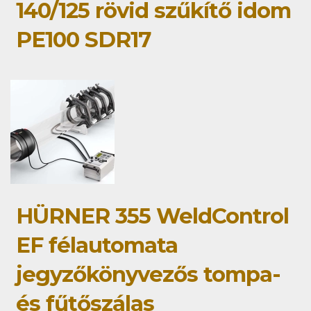
140/125 rövid szűkítő idom
PE100 SDR17
HÜRNER 355 WeldControl
EF félautomata
jegyzőkönyvezős tompa-
és fűtőszálas