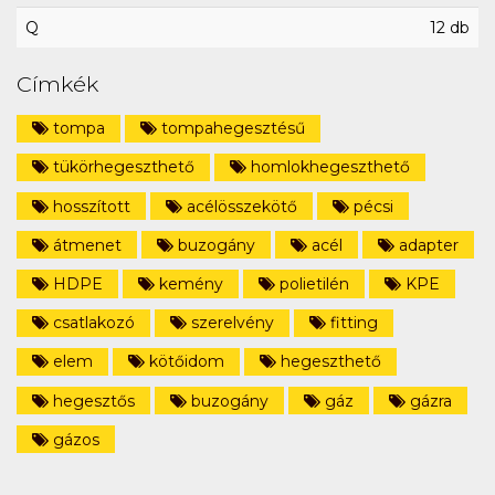
Q
12 db
Címkék
tompa
tompahegesztésű
tükörhegeszthető
homlokhegeszthető
hosszított
acélösszekötő
pécsi
átmenet
buzogány
acél
adapter
HDPE
kemény
polietilén
KPE
csatlakozó
szerelvény
fitting
elem
kötőidom
hegeszthető
hegesztős
buzogány
gáz
gázra
gázos