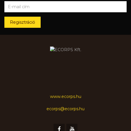
Regisztráció
www.ecorps.hu
ecorps@ecorps.hu