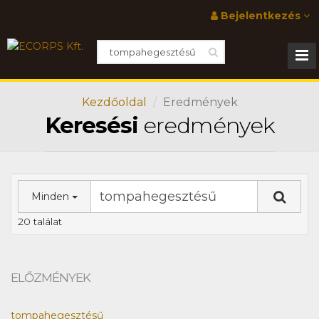
Bejelentkezés
Kezdőoldal
Eredmények
Keresési
eredmények
Minden
20 találat
ELŐZMÉNYEK
tompahegesztésű