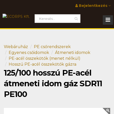
Bejelentkezés
Webáruház
PE csőrendszerek
Egyenes csőidomok
Átmeneti idomok
PE-acél összekötők (menet nélkül)
Hosszú PE-acél összekötők gázra
125/100 hosszú PE-acél
átmeneti idom gáz SDR11
PE100