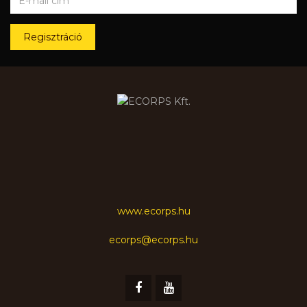
Regisztráció
www.ecorps.hu
ecorps@ecorps.hu