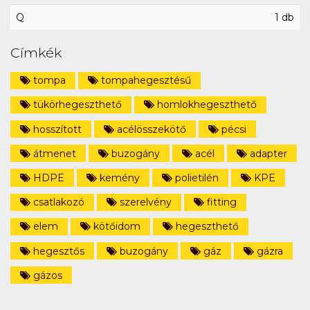
Q
1 db
Címkék
tompa
tompahegesztésű
tükörhegeszthető
homlokhegeszthető
hosszított
acélösszekötő
pécsi
átmenet
buzogány
acél
adapter
HDPE
kemény
polietilén
KPE
csatlakozó
szerelvény
fitting
elem
kötőidom
hegeszthető
hegesztős
buzogány
gáz
gázra
gázos