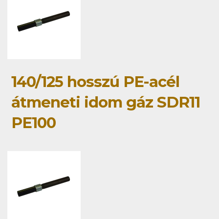
140/125 hosszú PE-acél
átmeneti idom gáz SDR11
PE100