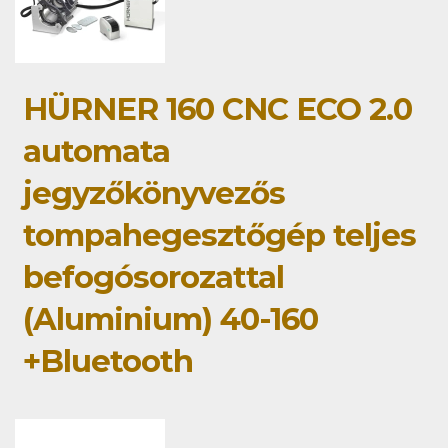
HÜRNER 160 CNC ECO 2.0
automata
jegyzőkönyvezős
tompahegesztőgép teljes
befogósorozattal
(Aluminium) 40-160
+Bluetooth