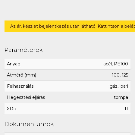
Az ár, készlet bejelentkezés után látható. Kattintson a bel
Paraméterek
Anyag
acél, PE100
Átmérő (mm)
100, 125
Felhasználás
gáz, ipari
Hegesztési eljárás
tompa
SDR
11
Dokumentumok