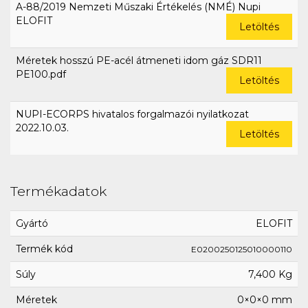
A-88/2019 Nemzeti Műszaki Értékelés (NMÉ) Nupi
ELOFIT
Letöltés
Méretek hosszú PE-acél átmeneti idom gáz SDR11
PE100.pdf
Letöltés
NUPI-ECORPS hivatalos forgalmazói nyilatkozat
2022.10.03.
Letöltés
Termékadatok
Gyártó
ELOFIT
Termék kód
E0200250125010000110
Súly
7,400 Kg
Méretek
0×0×0 mm