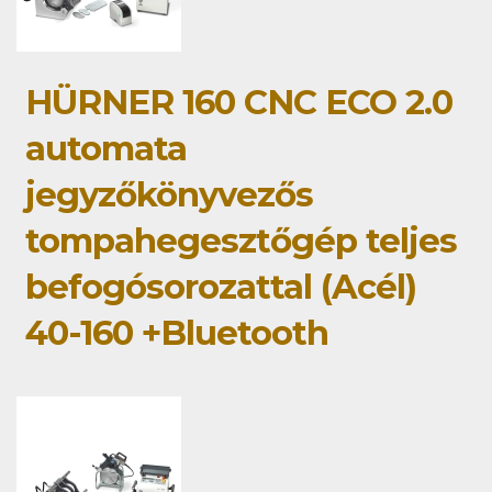
HÜRNER 160 CNC ECO 2.0
automata
jegyzőkönyvezős
tompahegesztőgép teljes
befogósorozattal (Acél)
40-160 +Bluetooth