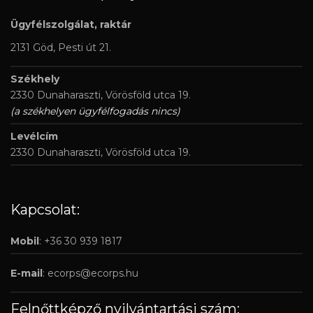
Ügyfélszolgálat, raktár
2131 Göd, Pesti út 21.
Székhely
2330 Dunaharaszti, Vörösföld utca 19.
(a székhelyen ügyfélfogadás nincs)
Levélcím
2330 Dunaharaszti, Vörösföld utca 19.
Kapcsolat:
Mobil
: +36 30 939 1817
E-mail
:
ecorps@ecorps.hu
Felnőttképző nyilvántartási szám: