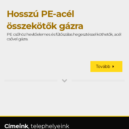
Hosszú PE-acél
összekötők gázra
PE csőhöz hevítőelemes és fűtőszálas hegesztéssel köthetők, acél
csővel gázra.
Tovább
Címeink
, telephelyeink