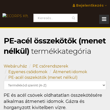
Bejelentkezés
PE-acél összekötők (menet
nélkül)
termékkategória
Webáruház
PE csőrendszerek
Egyenes csőidomok
Átmeneti idomok
PE-acél összekötők (menet nélkül)
PE és acél csövek oldhatatlan összekötésére
alkalmas átmeneti idomok. Gázra és
horganyzott kivitelben vízre.