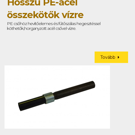
Hosszú PE-acél
összekötők vízre
PE csőhöz hevítőelemes és fűtőszálas hegesztéssel
köthetők,horganyzott acél csővel vízre.
Tovább