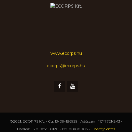
www.ecorps.hu
ecorps@ecorps.hu
©2021, ECORPS Kft. • Cg: 13-09-186929 • Adószám: 11747721-2-13 •
Banksz.: 12010879-01205099-00100003 •
Hibabejelentés