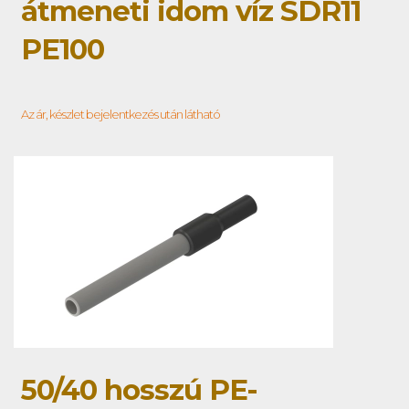
átmeneti idom víz SDR11
PE100
Az ár, készlet bejelentkezés után látható
50/40 hosszú PE-