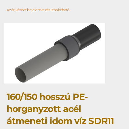
Az ár, készlet bejelentkezés után látható
160/150 hosszú PE-
horganyzott acél
átmeneti idom víz SDR11