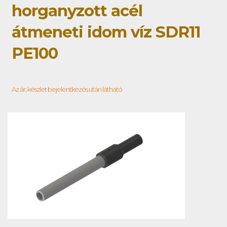
horganyzott acél
átmeneti idom víz SDR11
PE100
Az ár, készlet bejelentkezés után látható