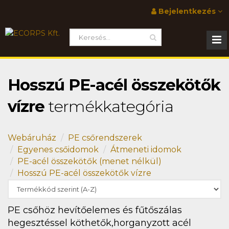
Bejelentkezés
Hosszú PE-acél összekötők
vízre
termékkategória
Webáruház
PE csőrendszerek
Egyenes csőidomok
Átmeneti idomok
PE-acél összekötők (menet nélkül)
Hosszú PE-acél összekötők vízre
PE csőhöz hevítőelemes és fűtőszálas
hegesztéssel köthetők,horganyzott acél