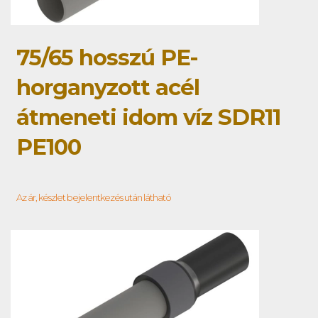
75/65 hosszú PE-
horganyzott acél
átmeneti idom víz SDR11
PE100
Az ár, készlet bejelentkezés után látható