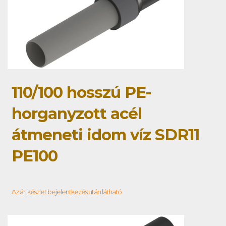
110/100 hosszú PE-
horganyzott acél
átmeneti idom víz SDR11
PE100
Az ár, készlet bejelentkezés után látható