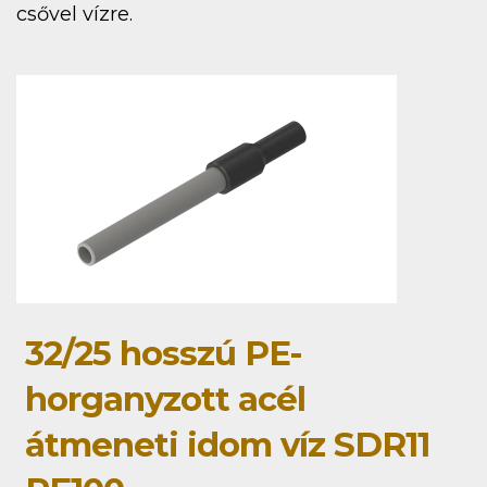
csővel vízre.
32/25 hosszú PE-
horganyzott acél
átmeneti idom víz SDR11