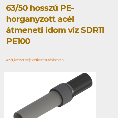
63/50 hosszú PE-
horganyzott acél
átmeneti idom víz SDR11
PE100
Az ár, készlet bejelentkezés után látható