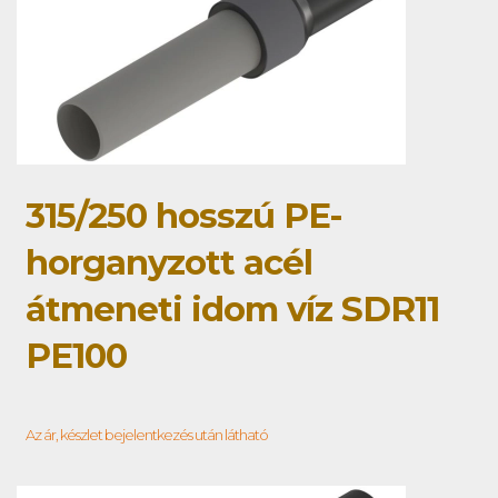
315/250 hosszú PE-
horganyzott acél
átmeneti idom víz SDR11
PE100
Az ár, készlet bejelentkezés után látható