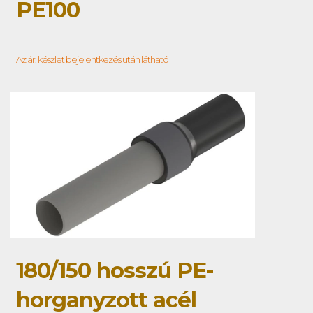
PE100
Az ár, készlet bejelentkezés után látható
180/150 hosszú PE-
horganyzott acél