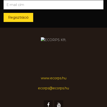
Regisztráció
www.ecorps.hu
ecorps@ecorps.hu