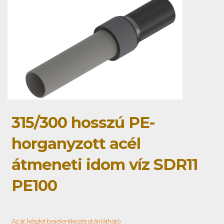
315/300 hosszú PE-
horganyzott acél
átmeneti idom víz SDR11
PE100
Az ár, készlet bejelentkezés után látható