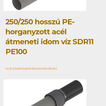
250/250 hosszú PE-
horganyzott acél
átmeneti idom víz SDR11
PE100
Az ár, készlet bejelentkezés után látható