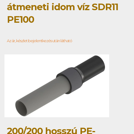
átmeneti idom víz SDR11
PE100
Az ár, készlet bejelentkezés után látható
200/200 hosszú PE-