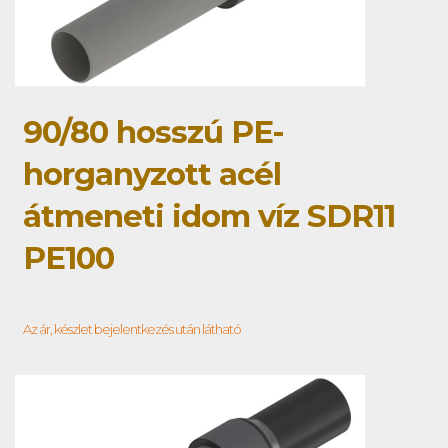
90/80 hosszú PE-
horganyzott acél
átmeneti idom víz SDR11
PE100
Az ár, készlet bejelentkezés után látható