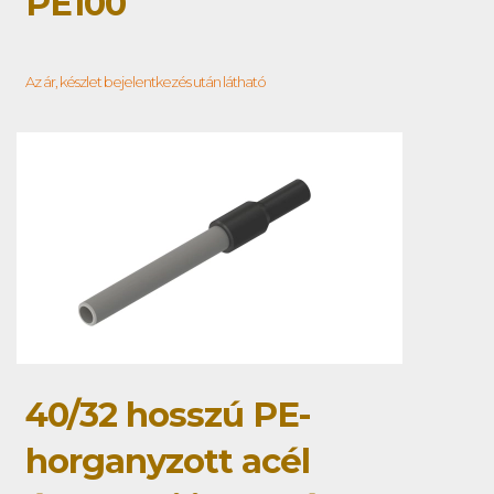
PE100
Az ár, készlet bejelentkezés után látható
40/32 hosszú PE-
horganyzott acél