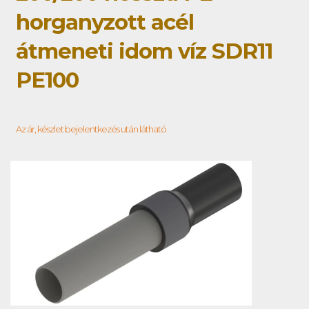
horganyzott acél
átmeneti idom víz SDR11
PE100
Az ár, készlet bejelentkezés után látható