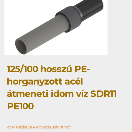
125/100 hosszú PE-
horganyzott acél
átmeneti idom víz SDR11
PE100
Az ár, készlet bejelentkezés után látható