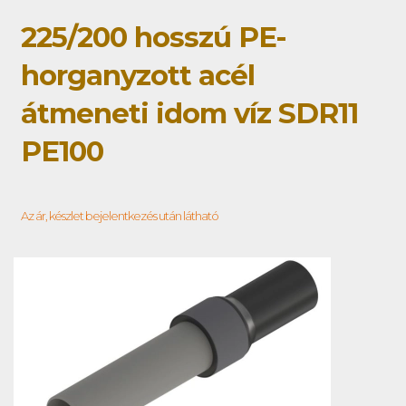
225/200 hosszú PE-
horganyzott acél
átmeneti idom víz SDR11
PE100
Az ár, készlet bejelentkezés után látható