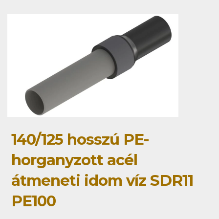
140/125 hosszú PE-
horganyzott acél
átmeneti idom víz SDR11
PE100