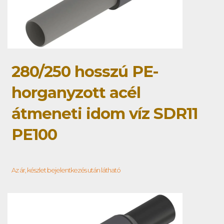
280/250 hosszú PE-
horganyzott acél
átmeneti idom víz SDR11
PE100
Az ár, készlet bejelentkezés után látható