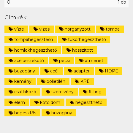
Q
1 db
Címkék
vízre
vizes
horganyzott
tompa
tompahegesztésű
tükörhegeszthető
homlokhegeszthető
hosszított
acélösszekötő
pécsi
átmenet
buzogány
acél
adapter
HDPE
kemény
polietilén
KPE
csatlakozó
szerelvény
fitting
elem
kötőidom
hegeszthető
hegesztős
buzogány