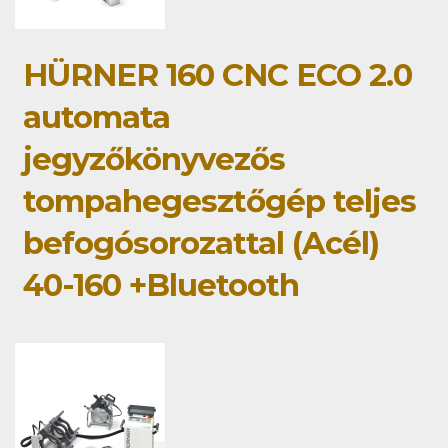
HÜRNER 160 CNC ECO 2.0
automata
jegyzőkönyvezős
tompahegesztőgép teljes
befogósorozattal (Acél)
40-160 +Bluetooth