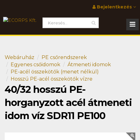
Bejelentkezés
Webáruház
PE csőrendszerek
Egyenes csőidomok
Átmeneti idomok
PE-acél összekötők (menet nélkül)
Hosszú PE-acél összekötők vízre
40/32 hosszú PE-
horganyzott acél átmeneti
idom víz SDR11 PE100