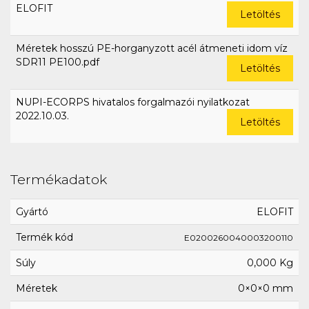
ELOFIT
Letöltés
Méretek hosszú PE-horganyzott acél átmeneti idom víz
SDR11 PE100.pdf
Letöltés
NUPI-ECORPS hivatalos forgalmazói nyilatkozat
2022.10.03.
Letöltés
Termékadatok
Gyártó
ELOFIT
Termék kód
E0200260040003200110
Súly
0,000 Kg
Méretek
0×0×0 mm