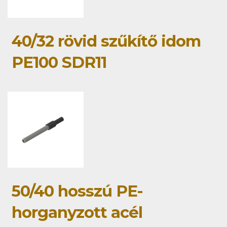
40/32 rövid szűkítő idom
PE100 SDR11
50/40 hosszú PE-
horganyzott acél