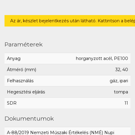
Az ár, készlet bejelentkezés után látható. Kattintson a bel
Paraméterek
Anyag
horganyzott acél, PE100
Átmérő (mm)
32, 40
Felhasználás
gáz, ipari
Hegesztési eljárás
tompa
SDR
11
Dokumentumok
A-88/2019 Nemzeti Műszaki Értékelés (NMÉ) Nupi