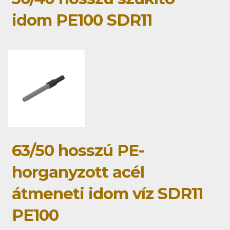
idom PE100 SDR11
63/50 hosszú PE-
horganyzott acél
átmeneti idom víz SDR11
PE100