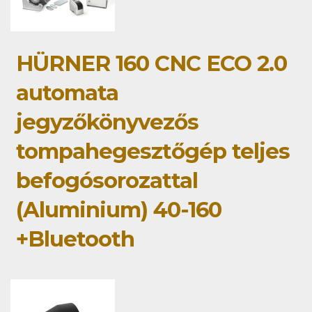
HÜRNER 160 CNC ECO 2.0
automata
jegyzőkönyvezős
tompahegesztőgép teljes
befogósorozattal
(Aluminium) 40-160
+Bluetooth