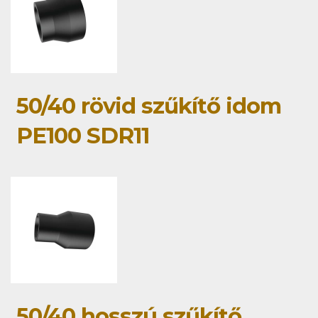
50/40 rövid szűkítő idom
PE100 SDR11
50/40 hosszú szűkítő