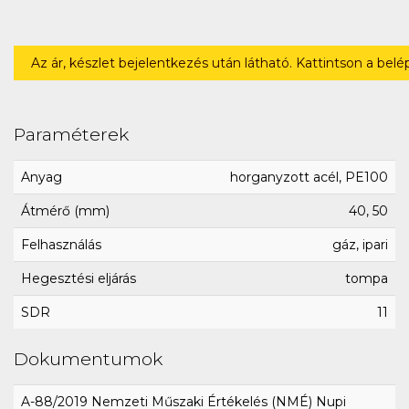
Az ár, készlet bejelentkezés után látható. Kattintson a bel
Paraméterek
Anyag
horganyzott acél, PE100
Átmérő (mm)
40, 50
Felhasználás
gáz, ipari
Hegesztési eljárás
tompa
SDR
11
Dokumentumok
A-88/2019 Nemzeti Műszaki Értékelés (NMÉ) Nupi