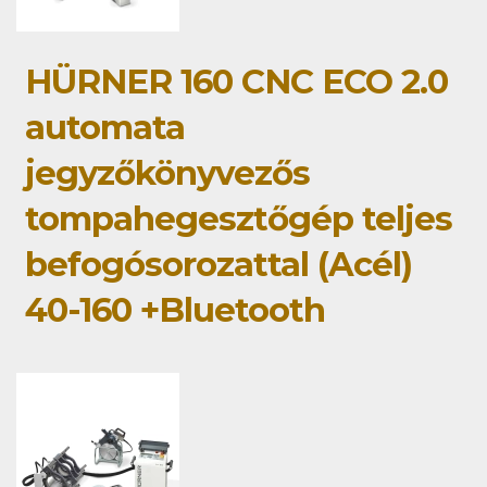
HÜRNER 160 CNC ECO 2.0
automata
jegyzőkönyvezős
tompahegesztőgép teljes
befogósorozattal (Acél)
40-160 +Bluetooth