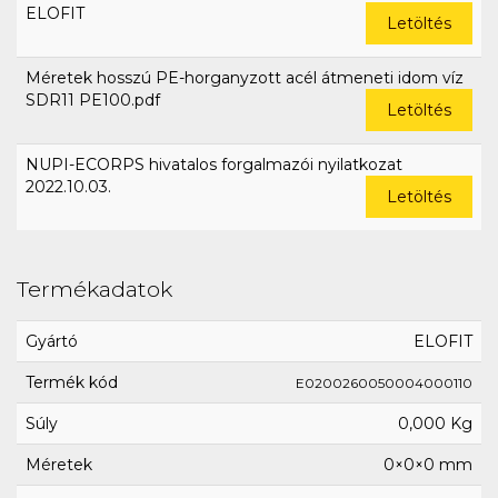
ELOFIT
Letöltés
Méretek hosszú PE-horganyzott acél átmeneti idom víz
SDR11 PE100.pdf
Letöltés
NUPI-ECORPS hivatalos forgalmazói nyilatkozat
2022.10.03.
Letöltés
Termékadatok
Gyártó
ELOFIT
Termék kód
E0200260050004000110
Súly
0,000 Kg
Méretek
0×0×0 mm