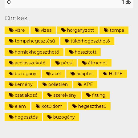
Q
1 db
Címkék
vízre
vizes
horganyzott
tompa
tompahegesztésű
tükörhegeszthető
homlokhegeszthető
hosszított
acélösszekötő
pécsi
átmenet
buzogány
acél
adapter
HDPE
kemény
polietilén
KPE
csatlakozó
szerelvény
fitting
elem
kötőidom
hegeszthető
hegesztős
buzogány