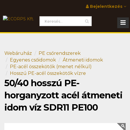
Bejelentkezés
Webáruház
PE csőrendszerek
Egyenes csőidomok
Átmeneti idomok
PE-acél összekötők (menet nélkül)
Hosszú PE-acél összekötők vízre
50/40 hosszú PE-
horganyzott acél átmeneti
idom víz SDR11 PE100