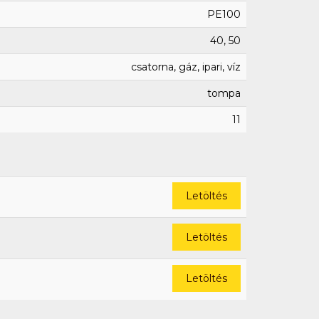
PE100
40, 50
csatorna, gáz, ipari, víz
tompa
11
Letöltés
Letöltés
Letöltés