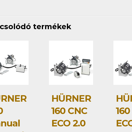
csolódó termékek
RNER
HÜRNER
HÜ
0
160 CNC
160
nual
ECO 2.0
ECO