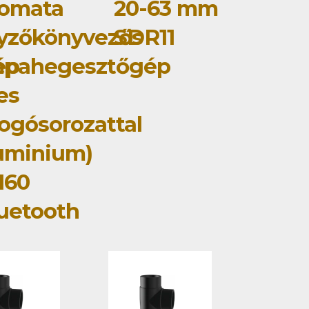
tomata
20-63 mm
yzőkönyvezős
SDR11
ép
mpahegesztőgép
jes
ogósorozattal
uminium)
160
uetooth