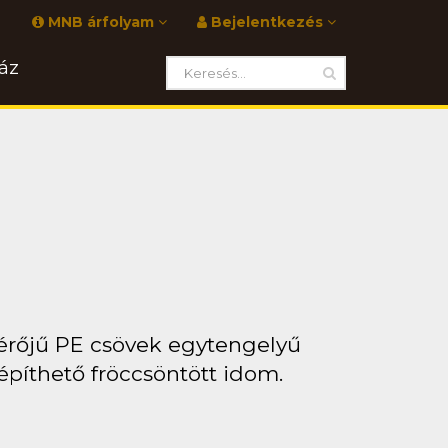
MNB árfolyam
Bejelentkezés
áz
érőjű PE csövek egytengelyű
píthető fröccsöntött idom.