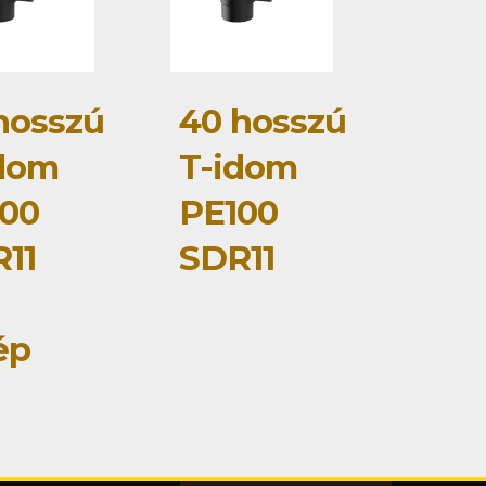
hosszú
40 hosszú
dom
T-idom
00
PE100
11
SDR11
ép