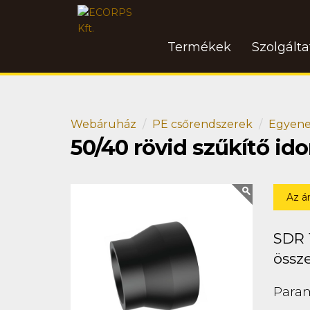
Termékek
Szolgált
Webáruház
PE csőrendszerek
Egyene
50/40 rövid szűkítő i
Az á
SDR 
össz
Para