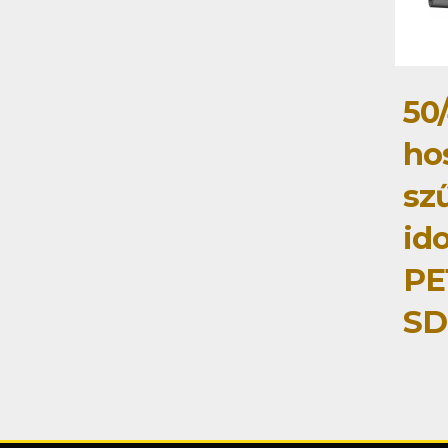
50
ho
sz
id
PE
SD