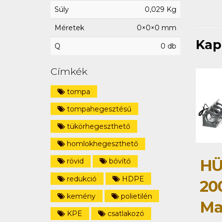
Súly
0,029 Kg
Méretek
0×0×0 mm
Kap
Q
0 db
Címkék
tompa
tompahegesztésű
tükörhegeszthető
homlokhegeszthető
HÜ
rövid
bővítő
redukció
HDPE
20
kemény
polietilén
Ma
KPE
csatlakozó