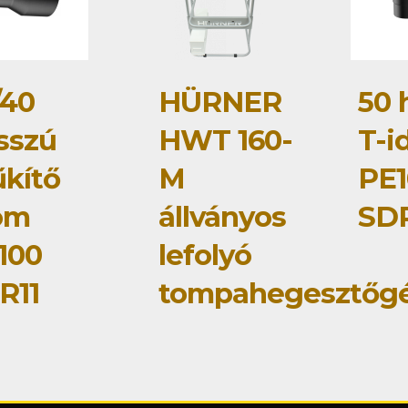
/40
HÜRNER
50 
sszú
HWT 160-
T-i
űkítő
M
PE1
om
állványos
SDR
100
lefolyó
R11
tompahegesztőg