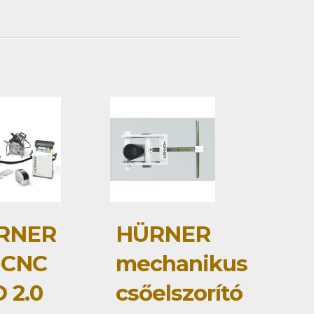
RNER
HÜRNER
 CNC
mechanikus
 2.0
csőelszorító