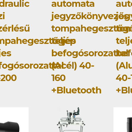
draulic
automata
au
zi
jegyzőkönyvezős
jeg
zérlésű
tompahegesztőg
to
mpahegesztőgép
teljes
tel
jes
befogósorozattal
bef
fogósorozattal
(Acél) 40-
(Al
-200
160
40-
+Bluetooth
+Bl