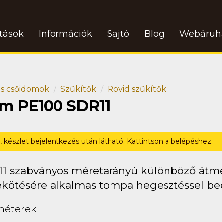
atások
Információk
Sajtó
Blog
Webáruh
s csőidomok
Szűkítők
Rövid szűkítők
dom PE100 SDR11
r, készlet bejelentkezés után látható. Kattintson a belépéshez.
11 szabványos méretarányú különböző átm
ekötésére alkalmas tompa hegesztéssel beé
méterek