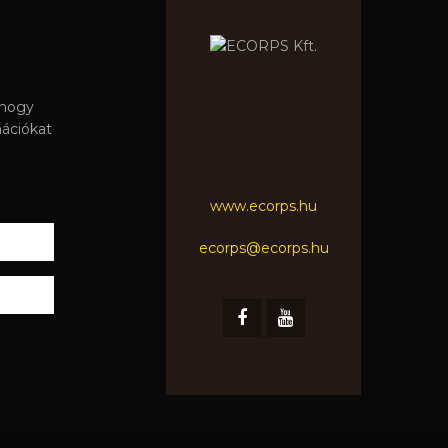
 hogy
mációkat
www.ecorps.hu
ecorps@ecorps.hu