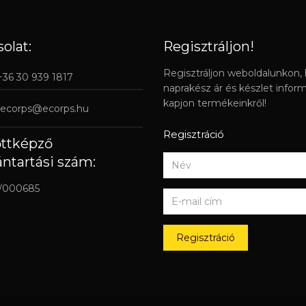
olat:
Regisztráljon!
Regisztráljon weboldalunkon,
 +36 30 939 1817
naprakész ár és készlet infor
kapjon termékeinkről!
ecorps@ecorps.hu
Regisztráció
őttképző
ántartási szám:
/000685
Regisztráció