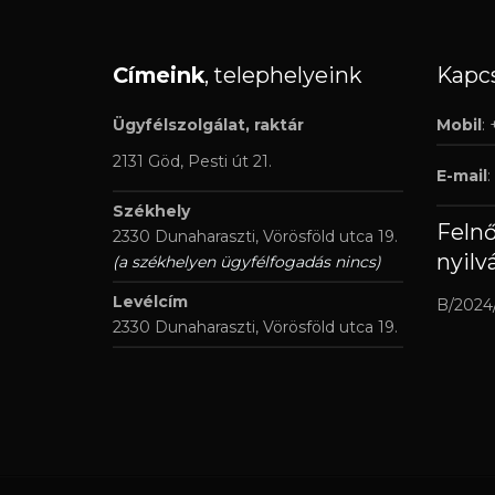
Címeink
, telephelyeink
Kapcs
Ügyfélszolgálat, raktár
Mobil
:
2131 Göd, Pesti út 21.
E-mail
:
Székhely
Feln
2330 Dunaharaszti, Vörösföld utca 19.
nyilv
(a székhelyen ügyfélfogadás nincs)
Levélcím
B/2024
2330 Dunaharaszti, Vörösföld utca 19.