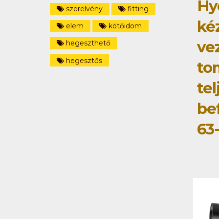
Hy
szerelvény
fitting
ké
elem
kötőidom
ve
hegeszthető
hegesztős
to
tel
be
63