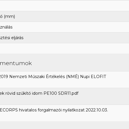
ő (mm)
ználás
tési eljárás
umentumok
2019 Nemzeti Műszaki Értékelés (NMÉ) Nupi ELOFIT
k rövid szűkítő idom PE100 SDR11.pdf
CORPS hivatalos forgalmazói nyilatkozat 2022.10.03.