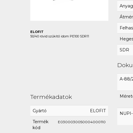
Anyag
Átmér
Felhas
ELOFIT
50/40 rövid szűkítő idom PE100 SDR11
Hegesz
SDR
Dok
A-88/
Termékadatok
Mérete
Gyártó
ELOFIT
NUPI-E
Termék
E0300030050004000110
kód