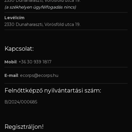
2330 Dunaharaszti, Vörösföld utca 19.
(a székhelyen ügyfélfogadás nincs)
Levélcím
2330 Dunaharaszti, Vörösföld utca 19.
Kapcsolat:
Mobil
: +36 30 939 1817
E-mail
:
ecorps@ecorps.hu
Felnőttképző nyilvántartási szám:
B/2024/000685
Regisztráljon!