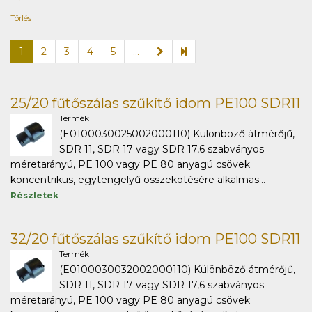
Törlés
1
2
3
4
5
...
25/20 fűtőszálas szűkítő idom PE100 SDR11
Termék
(E0100030025002000110) Különböző átmérőjű,
SDR 11, SDR 17 vagy SDR 17,6 szabványos
méretarányú, PE 100 vagy PE 80 anyagú csövek
koncentrikus, egytengelyű összekötésére alkalmas...
Részletek
32/20 fűtőszálas szűkítő idom PE100 SDR11
Termék
(E0100030032002000110) Különböző átmérőjű,
SDR 11, SDR 17 vagy SDR 17,6 szabványos
méretarányú, PE 100 vagy PE 80 anyagú csövek