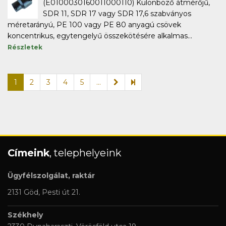
(E0100030160011000110) Különböző átmérőjű,
SDR 11, SDR 17 vagy SDR 17,6 szabványos
méretarányú, PE 100 vagy PE 80 anyagú csövek
koncentrikus, egytengelyű összekötésére alkalmas...
Részletek
1
2
3
4
5
...
Címeink
, telephelyeink
Ügyfélszolgálat, raktár
2131 Göd, Pesti út 21.
Székhely