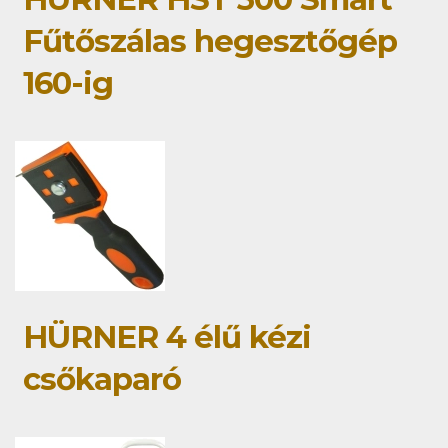
Fűtőszálas hegesztőgép
160-ig
HÜRNER 4 élű kézi
csőkaparó