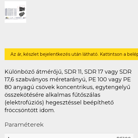
Az ár, készlet bejelentkezés után látható. Kattintson a bel
Különböző átmérőjű, SDR 11, SDR 17 vagy SDR
17,6 szabványos méretarányú, PE 100 vagy PE
80 anyagú csövek koncentrikus, egytengelyű
összekötésére alkalmas fűtőszálas
(elektrofúziós) hegesztéssel beépíthető
fröccsöntött idom.
Paraméterek