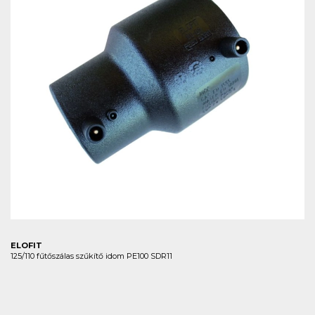
ELOFIT
125/110 fűtőszálas szűkítő idom PE100 SDR11