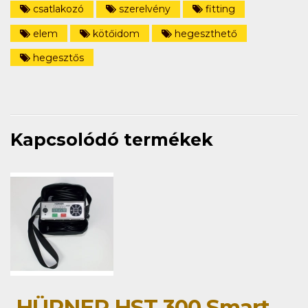
csatlakozó
szerelvény
fitting
elem
kötőidom
hegeszthető
hegesztős
Kapcsolódó termékek
HÜRNER HST 300 Smart