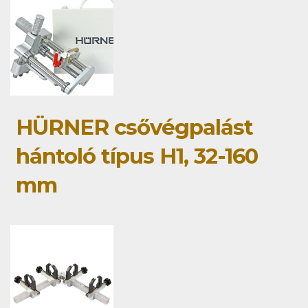
HÜRNER csővégpalást
hántoló típus H1, 32-160
mm