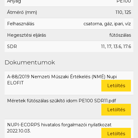
Anyag
PE100
Átmérő (mm)
110, 125
Felhasználás
csatorna, gáz, ipari, víz
Hegesztési eljárás
fűtőszálas
SDR
11, 17, 13.6, 17.6
Dokumentumok
A-88/2019 Nemzeti Műszaki Értékelés (NMÉ) Nupi
ELOFIT
Letöltés
Méretek fűtőszálas szűkítő idom PE100 SDR11.pdf
Letöltés
NUPI-ECORPS hivatalos forgalmazói nyilatkozat
2022.10.03.
Letöltés