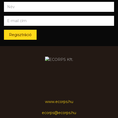
Regisztráció
www.ecorps.hu
ecorps@ecorps.hu