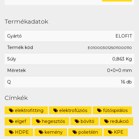
Termékadatok
Gyártó
ELOFIT
Termék kód
E0100030125011000110
Súly
0,863 Kg
Méretek
0×0×0 mm
Q
16 db
Címkék
elektrofitting
elektrofúziós
fűtőspirálos
elgef
hegesztős
bővítő
redukció
HDPE
kemény
polietilén
KPE