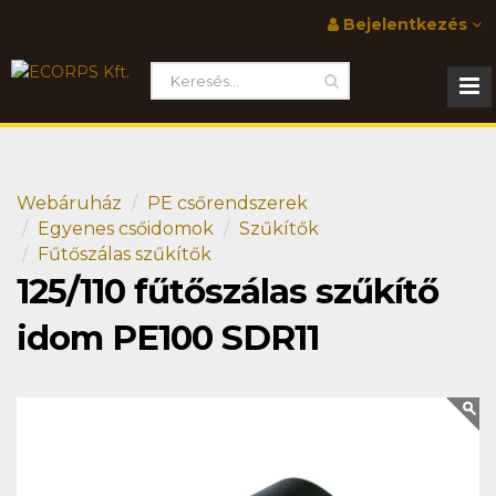
Bejelentkezés
Webáruház
PE csőrendszerek
Egyenes csőidomok
Szűkítők
Fűtőszálas szűkítők
125/110 fűtőszálas szűkítő
idom PE100 SDR11