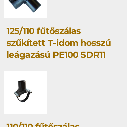
125/110 fűtőszálas
szűkített T-idom hosszú
leágazású PE100 SDR11
110/110 fűtőszálas