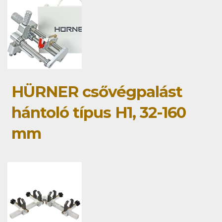
HÜRNER csővégpalást
hántoló típus H1, 32-160
mm