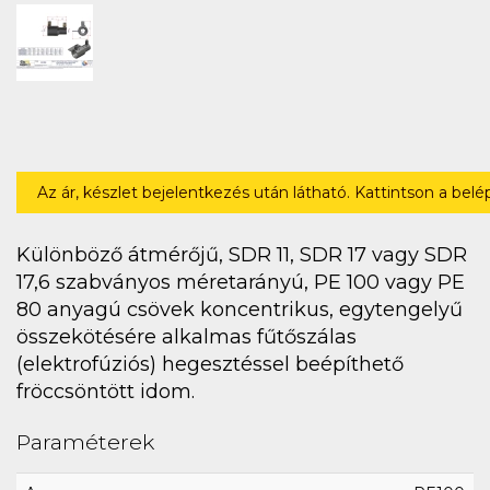
Az ár, készlet bejelentkezés után látható. Kattintson a bel
Különböző átmérőjű, SDR 11, SDR 17 vagy SDR
17,6 szabványos méretarányú, PE 100 vagy PE
80 anyagú csövek koncentrikus, egytengelyű
összekötésére alkalmas fűtőszálas
(elektrofúziós) hegesztéssel beépíthető
fröccsöntött idom.
Paraméterek