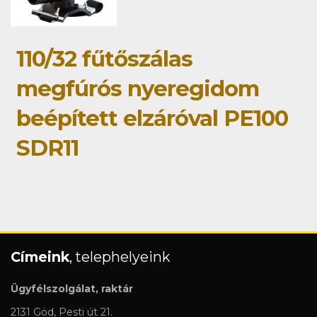
110/32 fűtőszálas
megfúrós nyeregidom
beépített elzáróval PE100
SDR11
Címeink
, telephelyeink
Ügyfélszolgálat, raktár
2131 Göd, Pesti út 21.