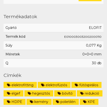
Termékadatok
Gyártó
ELOFIT
Termék kód
E0100030032002000110
Súly
0,077 Kg
Méretek
0×0×0 mm
Q
30 db
Címkék
elektrofitting
elektrofúziós
fűtőspirálos
elgef
hegesztős
bővítő
redukció
HDPE
kemény
polietilén
KPE