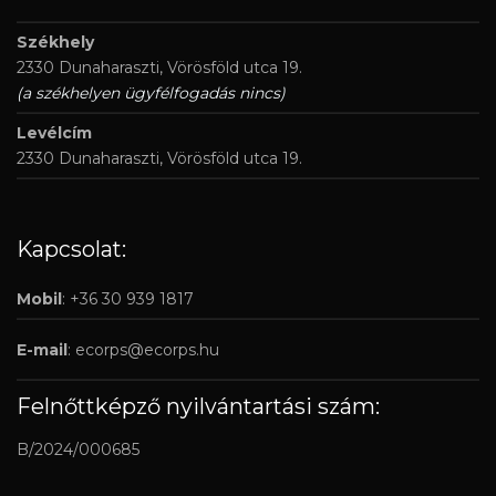
Székhely
2330 Dunaharaszti, Vörösföld utca 19.
(a székhelyen ügyfélfogadás nincs)
Levélcím
2330 Dunaharaszti, Vörösföld utca 19.
Kapcsolat:
Mobil
: +36 30 939 1817
E-mail
:
ecorps@ecorps.hu
Felnőttképző nyilvántartási szám:
B/2024/000685