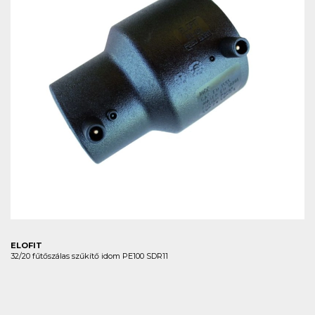
ELOFIT
32/20 fűtőszálas szűkítő idom PE100 SDR11