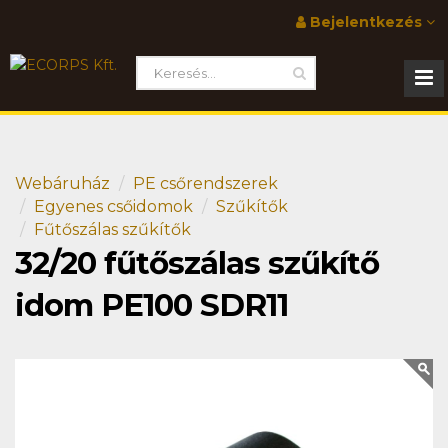
Bejelentkezés
Webáruház
PE csőrendszerek
Egyenes csőidomok
Szűkítők
Fűtőszálas szűkítők
32/20 fűtőszálas szűkítő
idom PE100 SDR11