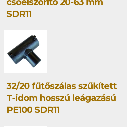
csőelszorító 20-63 mm
SDR11
32/20 fűtőszálas szűkített
T-idom hosszú leágazású
PE100 SDR11