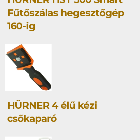
Fűtőszálas hegesztőgép
160-ig
HÜRNER 4 élű kézi
csőkaparó