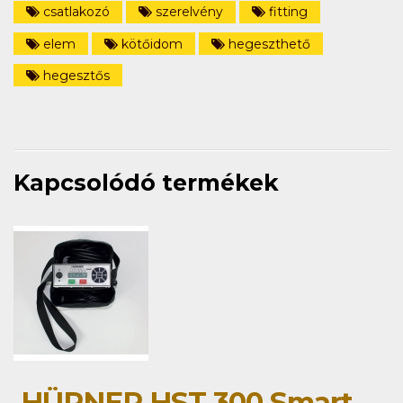
csatlakozó
szerelvény
fitting
elem
kötőidom
hegeszthető
hegesztős
Kapcsolódó termékek
HÜRNER HST 300 Smart