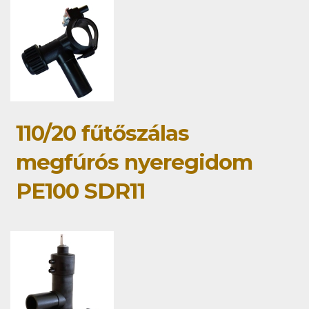
110/20 fűtőszálas
megfúrós nyeregidom
PE100 SDR11