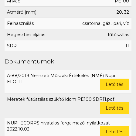
Anyag
PE100
Átmérő (mm)
20, 32
Felhasználás
csatorna, gáz, ipari, víz
Hegesztési eljárás
fűtőszálas
SDR
11
Dokumentumok
A-88/2019 Nemzeti Műszaki Értékelés (NMÉ) Nupi
ELOFIT
Letöltés
Méretek fűtőszálas szűkítő idom PE100 SDR11.pdf
Letöltés
NUPI-ECORPS hivatalos forgalmazói nyilatkozat
2022.10.03.
Letöltés