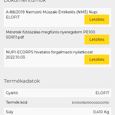
A-88/2019 Nemzeti Műszaki Értékelés (NMÉ) Nupi
ELOFIT
Letöltés
Méretek fűtőszálas megfúrós nyeregidom PE100
SDR11.pdf
Letöltés
NUPI-ECORPS hivatalos forgalmazói nyilatkozat
2022.10.03.
Letöltés
Termékadatok
Gyártó
ELOFIT
Termék kód
E0100150110002000110
Súly
0,410 Kg