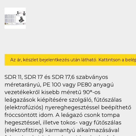
Az ár, készlet bejelentkezés után látható. Kattintson a bel
SDR 11, SDR 17 és SDR 17,6 szabványos
méretarányú, PE 100 vagy PE80 anyagú
vezetékekről kisebb méretű 90°-os
leágazások kiépítésére szolgáló, fűtőszálas
(elektrofúziós) nyereghegesztéssel beépíthető
fröccsöntött idom. A leágazó csonk tompa
hegesztéssel, illetve tokos- vagy fűtőszálas
(elektrofitting) karmantyú alkalmazásával