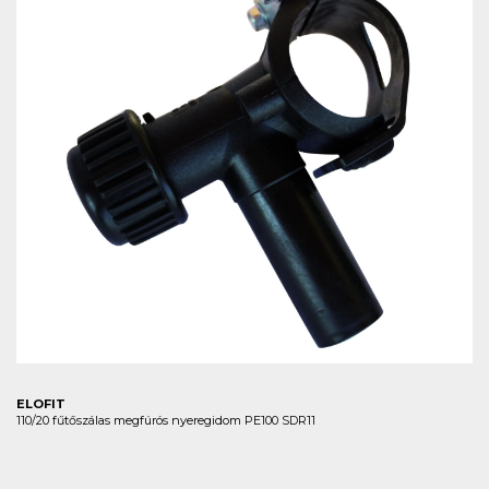
ELOFIT
110/20 fűtőszálas megfúrós nyeregidom PE100 SDR11