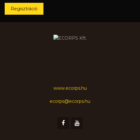
Regisztráció
www.ecorps.hu
ecorps@ecorps.hu