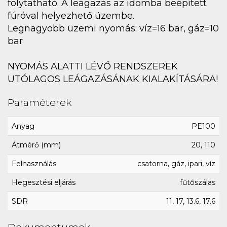
folytatható. A leágazás az idomba beépített
fúróval helyezhető üzembe.
Legnagyobb üzemi nyomás: víz=16 bar, gáz=10
bar
NYOMÁS ALATTI LÉVŐ RENDSZEREK
UTÓLAGOS LEÁGAZÁSÁNAK KIALAKÍTÁSÁRA!
Paraméterek
Anyag
PE100
Átmérő (mm)
20, 110
Felhasználás
csatorna, gáz, ipari, víz
Hegesztési eljárás
fűtőszálas
SDR
11, 17, 13.6, 17.6
Dokumentumok