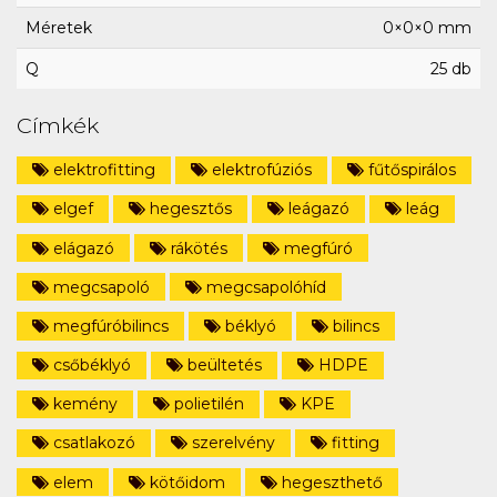
Méretek
0×0×0 mm
Q
25 db
Címkék
elektrofitting
elektrofúziós
fűtőspirálos
elgef
hegesztős
leágazó
leág
elágazó
rákötés
megfúró
megcsapoló
megcsapolóhíd
megfúróbilincs
béklyó
bilincs
csőbéklyó
beültetés
HDPE
kemény
polietilén
KPE
csatlakozó
szerelvény
fitting
elem
kötőidom
hegeszthető