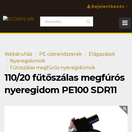
Bejelentkezés
Webáruház
PE csőrendszerek
Elágazások
Nyeregidomok
Fűtőszálas megfúrós nyeregidomok
110/20 fűtőszálas megfúrós
nyeregidom PE100 SDR11