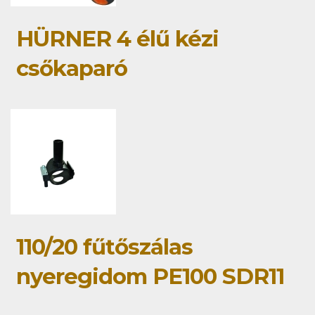
HÜRNER 4 élű kézi
csőkaparó
110/20 fűtőszálas
nyeregidom PE100 SDR11