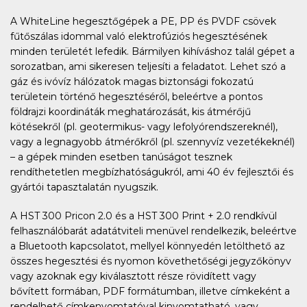
A WhiteLine hegesztőgépek a PE, PP és PVDF csövek
fűtőszálas idommal való elektrofúziós hegesztésének
minden területét lefedik. Bármilyen kihíváshoz talál gépet a
sorozatban, ami sikeresen teljesíti a feladatot. Lehet szó a
gáz és ivóvíz hálózatok magas biztonsági fokozatú
területein történő hegesztéséről, beleértve a pontos
földrajzi koordináták meghatározását, kis átmérőjű
kötésekről (pl. geotermikus- vagy lefolyórendszereknél),
vagy a legnagyobb átmérőkről (pl. szennyvíz vezetékeknél)
– a gépek minden esetben tanúságot tesznek
rendíthetetlen megbízhatóságukról, ami 40 év fejlesztői és
gyártói tapasztalatán nyugszik.
A HST 300 Pricon 2.0 és a HST 300 Print + 2.0 rendkívül
felhasználóbarát adatátviteli menüvel rendelkezik, beleértve
a Bluetooth kapcsolatot, mellyel könnyedén letölthető az
összes hegesztési és nyomon követhetőségi jegyzőkönyv
vagy azoknak egy kiválasztott része rövidített vagy
bővített formában, PDF formátumban, illetve címkeként a
rendelhető címkenyomtatóval kinyomtatható, vagy