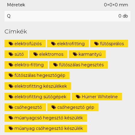
Méretek
0×0×0 mm
Q
0 db
Címkék
elektrofúziós
elektrofitting
fűtőspirálos
sütő
elektromos
karmantyú
elektro-fitting
fűtőszálas hegesztés
fűtőszálas hegesztőgép
elektrofitting készülékek
elektrofitting sütőgépek
Hürner Whiteline
csőhegesztő
csőhegesztő gép
műanyagcső hegesztő készülék
műanyag csőhegesztő készülék