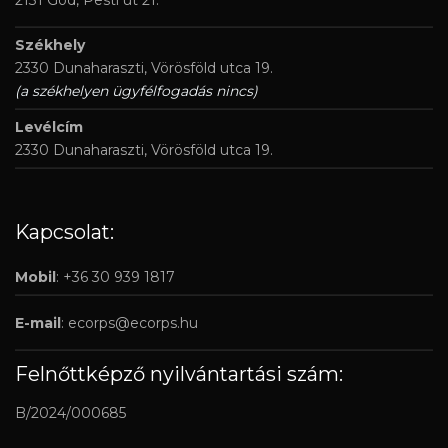
Székhely
2330 Dunaharaszti, Vörösföld utca 19.
(a székhelyen ügyfélfogadás nincs)
Levélcím
2330 Dunaharaszti, Vörösföld utca 19.
Kapcsolat:
Mobil
: +36 30 939 1817
E-mail
:
ecorps@ecorps.hu
Felnőttképző nyilvántartási szám:
B/2024/000685