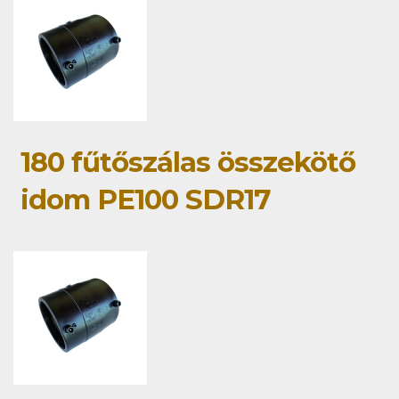
180 fűtőszálas összekötő
idom PE100 SDR17