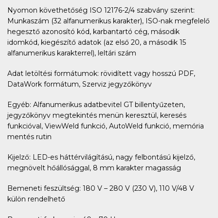
Nyomon követhetőség ISO 12176-2/4 szabvány szerint:
Munkaszám (32 alfanumerikus karakter), ISO-nak megfelelő
hegesztő azonosító kód, karbantartó cég, második
idomkód, kiegészítő adatok (az első 20, a második 15
alfanumerikus karakterrel), leltári szám
Adat letöltési formátumok: rövidített vagy hosszú PDF,
DataWork formátum, Szerviz jegyzőkönyv
Egyéb: Alfanumerikus adatbevitel GT billentyűzeten,
jegyzőkönyv megtekintés menün keresztül, keresés
funkcióval, ViewWeld funkció, AutoWeld funkció, memória
mentés rutin
Kijelző: LED-es háttérvilágítású, nagy felbontású kijelző,
megnövelt hőállósággal, 8 mm karakter magasság
Bemeneti feszültség: 180 V – 280 V (230 V), 110 V/48 V
külön rendelhető