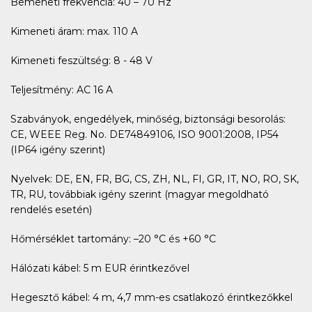
Bemeneti frekvencia: 40 – 70 Hz
Kimeneti áram: max. 110 A
Kimeneti feszültség: 8 - 48 V
Teljesítmény: AC 16 A
Szabványok, engedélyek, minőség, biztonsági besorolás:
CE, WEEE Reg. No. DE74849106, ISO 9001:2008, IP54
(IP64 igény szerint)
Nyelvek: DE, EN, FR, BG, CS, ZH, NL, FI, GR, IT, NO, RO, SK,
TR, RU, továbbiak igény szerint (magyar megoldható
rendelés esetén)
Hőmérséklet tartomány: –20 °C és +60 °C
Hálózati kábel: 5 m EUR érintkezővel
Hegesztő kábel: 4 m, 4,7 mm-es csatlakozó érintkezőkkel