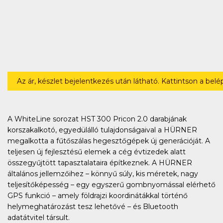
Az ár, készlet bejelentkezés után látható. Kattintson a bel
A WhiteLine sorozat HST 300 Pricon 2.0 darabjának
korszakalkotó, egyedülálló tulajdonságaival a HÜRNER
megalkotta a fűtőszálas hegesztőgépek új generációját. A
teljesen új fejlesztésű elemek a cég évtizedek alatt
összegyűjtött tapasztalataira építkeznek. A HÜRNER
általános jellemzőihez – könnyű súly, kis méretek, nagy
teljesítőképesség – egy egyszerű gombnyomással elérhető
GPS funkció – amely földrajzi koordinátákkal történő
helymeghatározást tesz lehetővé – és Bluetooth
adatátvitel társult.