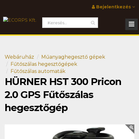
Bejelentkezés
Webáruház
Műanyaghegesztő gépek
Fűtőszálas hegesztőgépek
Fűtőszálas automaták
HÜRNER HST 300 Pricon
2.0 GPS Fűtőszálas
hegesztőgép