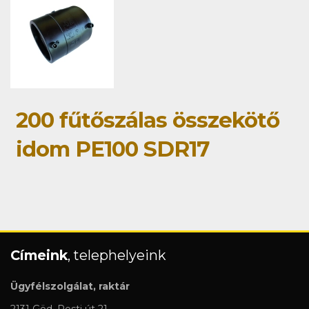
200 fűtőszálas összekötő
idom PE100 SDR17
Címeink
, telephelyeink
Ügyfélszolgálat, raktár
2131 Göd, Pesti út 21.