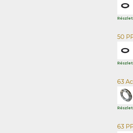
Részle
50 PP
Részle
63 Ac
Részle
63 PP