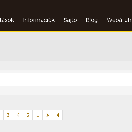
atások
Információk
Sajtó
Blog
Webáruh
3
4
5
...