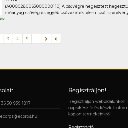
(A0000280063000000110) A csővégre hegesztett hegesztőto
műanyag csővég és egyéb csővezetéki elem (cső, szerelvény) 
tek
3
4
5
...
olat:
Regisztráljon!
Regisztráljon weboldalunkon,
 +36 30 939 1817
naprakész ár és készlet infor
kapjon termékeinkről!
ecorps@ecorps.hu
Regisztráció