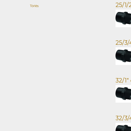
25/1
Törlés
25/3
32/1
32/3