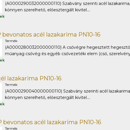
(A0000290032000000110) Szabvány szerinti acél lazakarima, 
könnyen szerelhető, előesztergált kivitel....
tek
 bevonatos acél lazakarima PN10-16
Termék
(A0000280032000000110) A csővégre hegesztett hegesztőto
műanyag csővég és egyéb csővezetéki elem (cső, szerelvény) 
tek
él lazakarima PN10-16
Termék
(A0000290040000000110) Szabvány szerinti acél lazakarima, 
könnyen szerelhető, előesztergált kivitel....
tek
 bevonatos acél lazakarima PN10-16
Termék