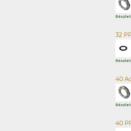
Részle
32 PP
Részle
40 Ac
Részle
40 PP