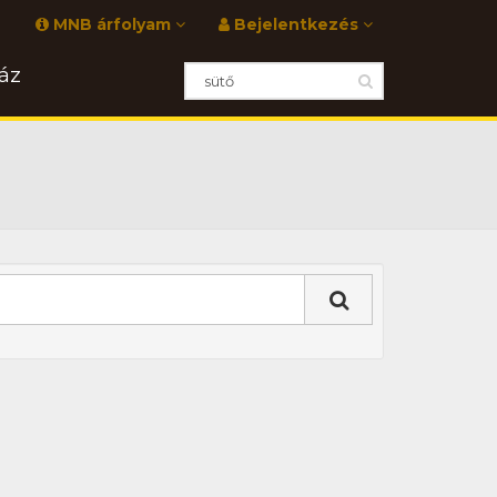
MNB árfolyam
Bejelentkezés
áz