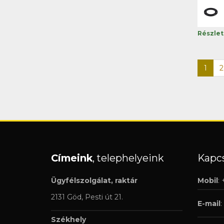
Részle
1
2
Címeink
, telephelyeink
Kapcs
Ügyfélszolgálat, raktár
Mobil
:
2131 Göd, Pesti út 21.
E-mail
:
Székhely