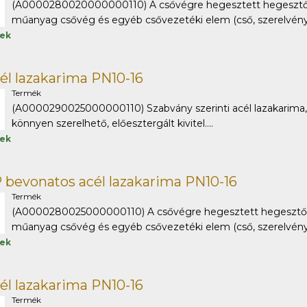
(A0000280020000000110) A csővégre hegesztett hegesztőto
műanyag csővég és egyéb csővezetéki elem (cső, szerelvény) 
tek
él lazakarima PN10-16
Termék
(A0000290025000000110) Szabvány szerinti acél lazakarima, 
könnyen szerelhető, előesztergált kivitel....
tek
 bevonatos acél lazakarima PN10-16
Termék
(A0000280025000000110) A csővégre hegesztett hegesztőto
műanyag csővég és egyéb csővezetéki elem (cső, szerelvény) 
tek
él lazakarima PN10-16
Termék