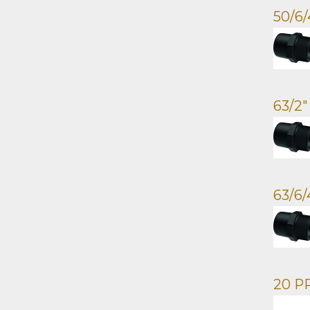
50/6
63/2
63/6
20 PP