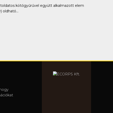
ldatos kötőgyűrűvel együtt alkalmazott elem
oldható...
 hogy
mációkat