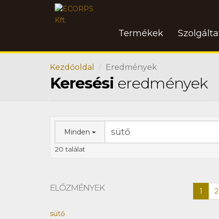
Termékek
Szolgált
Kezdőoldal
Eredmények
Keresési
eredmények
Minden
20 találat
ELŐZMÉNYEK
1
2
sütő