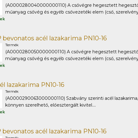
(A0000280040000000110) A csővégre hegesztett hegesztőto
műanyag csővég és egyéb csővezetéki elem (cső, szerelvény) 
tek
 bevonatos acél lazakarima PN10-16
Termék
(A0000280050000000110) A csővégre hegesztett hegesztőto
műanyag csővég és egyéb csővezetéki elem (cső, szerelvény) 
tek
él lazakarima PN10-16
Termék
(A0000290063000000110) Szabvány szerinti acél lazakarima, 
könnyen szerelhető, előesztergált kivitel....
tek
 bevonatos acél lazakarima PN10-16
Termék