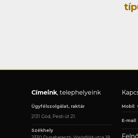
tí
Címeink
, telephelyeink
Kapcs
Ügyfélszolgálat, raktár
Mobil
:
2131 Göd, Pesti út 21.
E-mail
:
Székhely
Feln
2330 Dunaharaszti, Vörösföld utca 19.