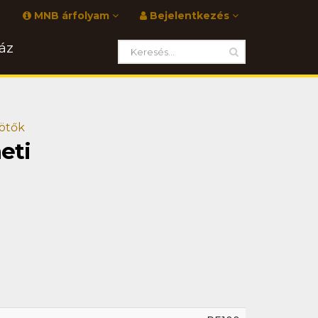
MNB árfolyam
Bejelentkezés
áz
ötők
eti