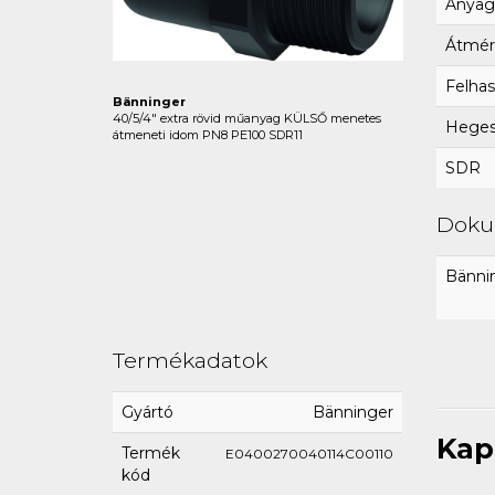
Anyag
Átmér
Felhas
Bänninger
40/5/4" extra rövid műanyag KÜLSŐ menetes
Hegesz
átmeneti idom PN8 PE100 SDR11
SDR
Dok
Bännin
Termékadatok
Gyártó
Bänninger
Kap
Termék
E0400270040114C00110
kód