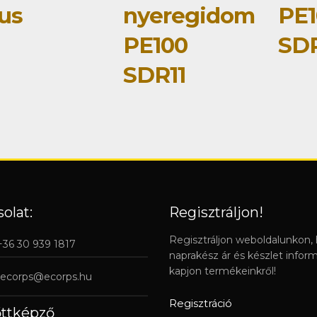
pus
nyeregidom
PE1
PE100
SDR
SDR11
olat:
Regisztráljon!
Regisztráljon weboldalunkon,
 +36 30 939 1817
naprakész ár és készlet infor
kapjon termékeinkről!
ecorps@ecorps.hu
Regisztráció
őttképző