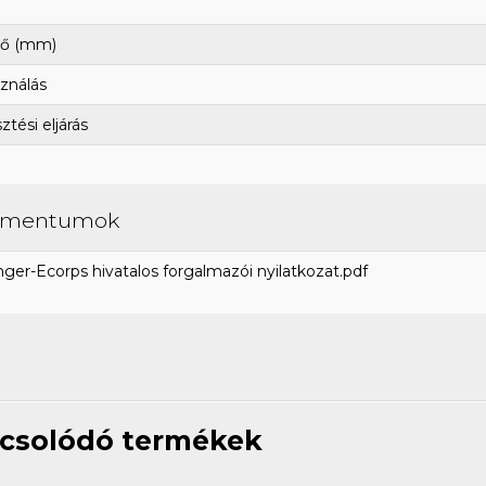
ő (mm)
ználás
tési eljárás
umentumok
ger-Ecorps hivatalos forgalmazói nyilatkozat.pdf
csolódó termékek