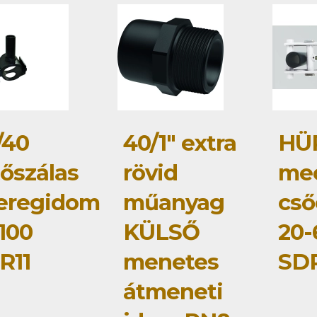
/40
40/1" extra
HÜ
tőszálas
rövid
me
eregidom
műanyag
cső
100
KÜLSŐ
20
R11
menetes
SDR
átmeneti