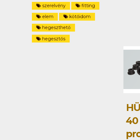
szerelvény
fitting
elem
kötőidom
hegeszthető
hegesztős
HÜ
40
pro