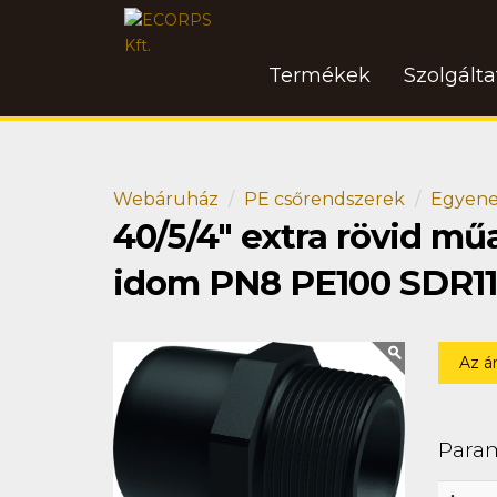
Termékek
Szolgált
Webáruház
PE csőrendszerek
Egyene
40/5/4" extra rövid 
idom PN8 PE100 SDR11
Az á
Para