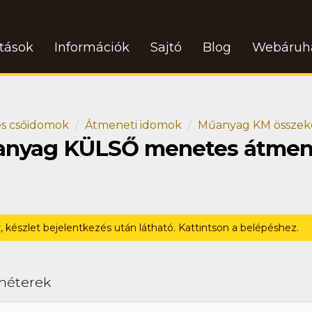
atások
Információk
Sajtó
Blog
Webáruh
s csőidomok
Átmeneti idomok
Műanyag KM összek
műanyag KÜLSŐ menetes átmen
r, készlet bejelentkezés után látható. Kattintson a belépéshez.
méterek