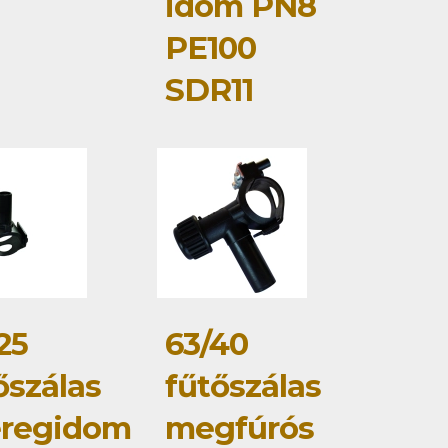
idom PN8
PE100
SDR11
25
63/40
őszálas
fűtőszálas
eregidom
megfúrós