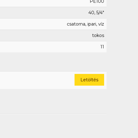
PE100
40, 5/4"
csatorna, ipari, víz
tokos
11
Letöltés