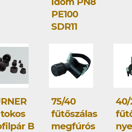
idom PN8
PE100
SDR11
RNER
75/40
40/
 tokos
fűtőszálas
fűt
filpár B
megfúrós
ny