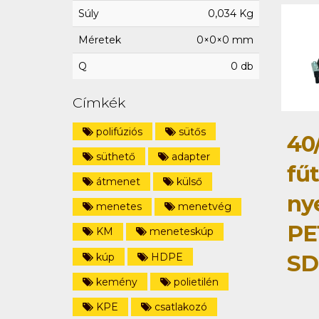
Súly
0,034 Kg
Méretek
0×0×0 mm
Q
0 db
Címkék
polifúziós
sütős
40
süthető
adapter
fű
átmenet
külső
ny
menetes
menetvég
PE
KM
meneteskúp
SD
kúp
HDPE
kemény
polietilén
KPE
csatlakozó