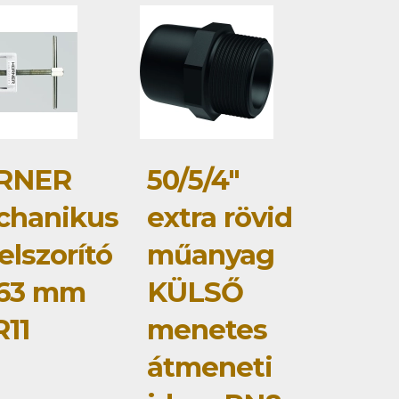
RNER
50/5/4"
chanikus
extra rövid
elszorító
műanyag
-63 mm
KÜLSŐ
11
menetes
átmeneti