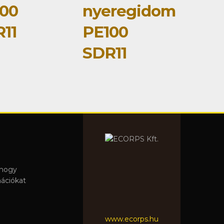
00
nyeregidom
11
PE100
SDR11
 hogy
mációkat
www.ecorps.hu