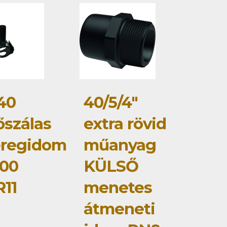
40
40/5/4"
őszálas
extra rövid
eregidom
műanyag
00
KÜLSŐ
11
menetes
átmeneti