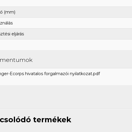
ő (mm)
ználás
tési eljárás
umentumok
ger-Ecorps hivatalos forgalmazói nyilatkozat.pdf
csolódó termékek