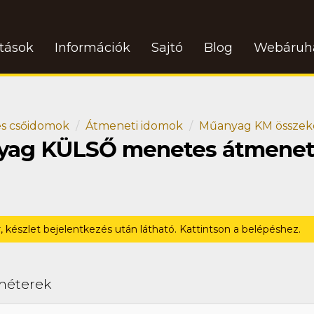
atások
Információk
Sajtó
Blog
Webáruh
s csőidomok
Átmeneti idomok
Műanyag KM összek
anyag KÜLSŐ menetes átmenet
r, készlet bejelentkezés után látható. Kattintson a belépéshez.
méterek