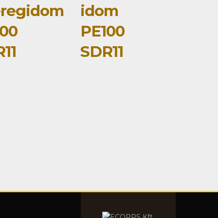
eregidom
idom
00
PE100
11
SDR11