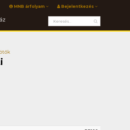
MNB árfolyam
Bejelentkezés
áz
ötők
i