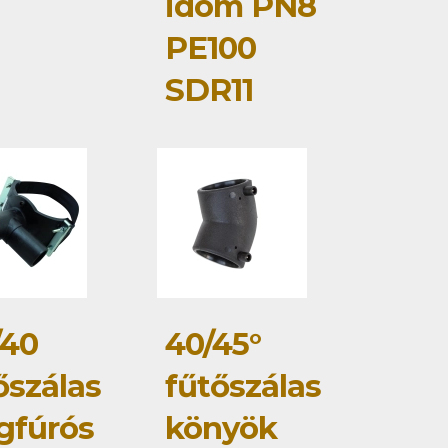
idom PN8
PE100
SDR11
/40
40/45°
őszálas
fűtőszálas
gfúrós
könyök