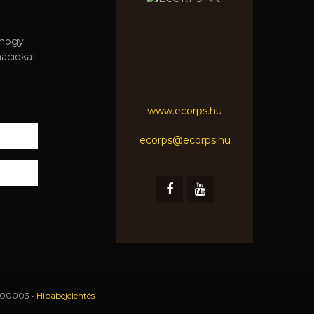
 hogy
mációkat
www.ecorps.hu
ecorps@ecorps.hu
0100003 •
Hibabejelentés