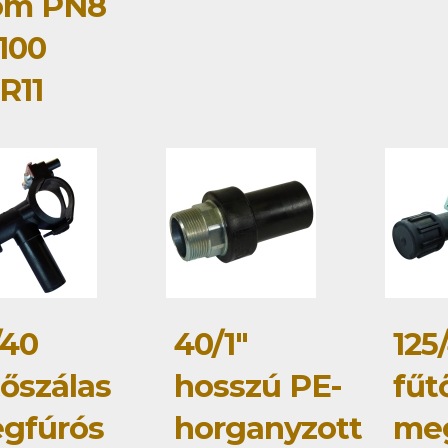
om PN8
100
R11
/40
40/1"
125
tőszálas
hosszú PE-
fűt
gfúrós
horganyzott
me