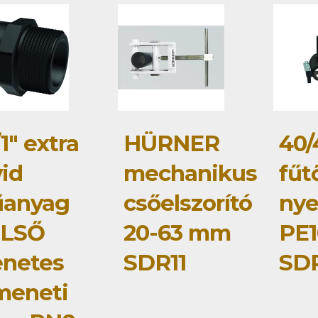
1" extra
HÜRNER
40/
vid
mechanikus
fűt
anyag
csőelszorító
ny
LSŐ
20-63 mm
PE1
netes
SDR11
SDR
meneti