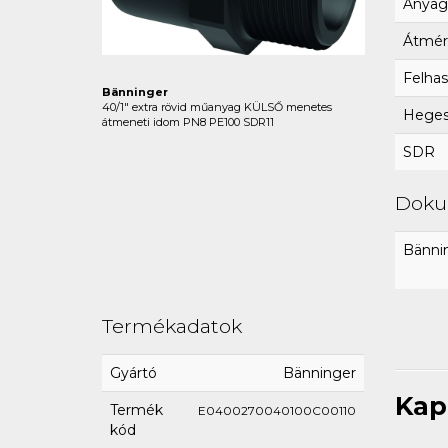
Anyag
Átmér
Felhas
Bänninger
40/1" extra rövid műanyag KÜLSŐ menetes
Hegesz
átmeneti idom PN8 PE100 SDR11
SDR
Dok
Bännin
Termékadatok
Gyártó
Bänninger
Kap
Termék
E0400270040100C00110
kód