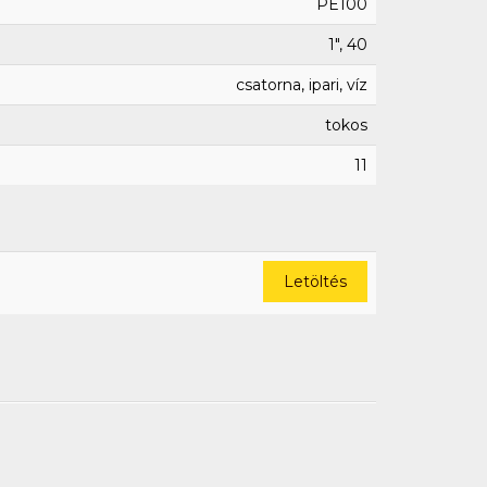
PE100
1", 40
csatorna, ipari, víz
tokos
11
Letöltés