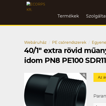
Termékek
Szolgált
Webáruház
PE csőrendszerek
Egyene
40/1" extra rövid mű
idom PN8 PE100 SDR11
Az á
Para