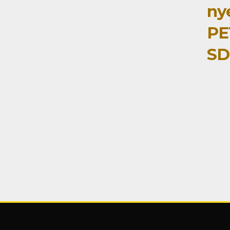
ny
PE
SD