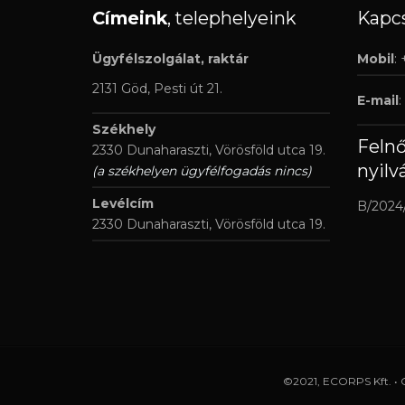
Címeink
, telephelyeink
Kapcs
Ügyfélszolgálat, raktár
Mobil
:
2131 Göd, Pesti út 21.
E-mail
:
Székhely
Feln
2330 Dunaharaszti, Vörösföld utca 19.
nyilv
(a székhelyen ügyfélfogadás nincs)
Levélcím
B/2024
2330 Dunaharaszti, Vörösföld utca 19.
©2021, ECORPS Kft. • 