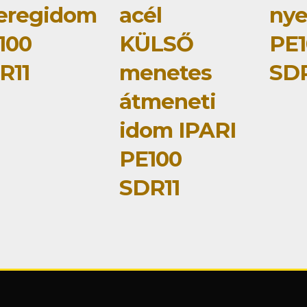
eregidom
acél
ny
100
KÜLSŐ
PE1
R11
menetes
SDR
átmeneti
idom IPARI
PE100
SDR11