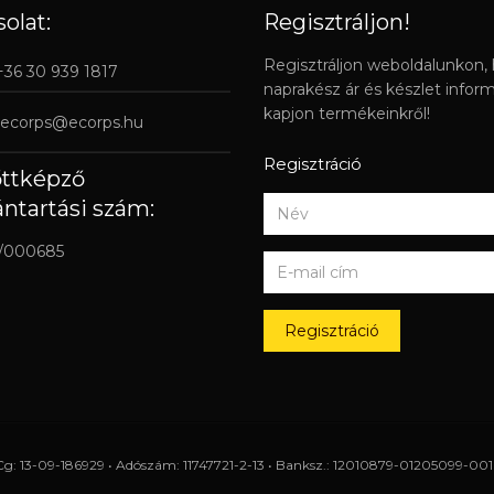
olat:
Regisztráljon!
Regisztráljon weboldalunkon,
 +36 30 939 1817
naprakész ár és készlet infor
kapjon termékeinkről!
ecorps@ecorps.hu
Regisztráció
őttképző
ántartási szám:
/000685
Regisztráció
Cg: 13-09-186929 • Adószám: 11747721-2-13 • Banksz.: 12010879-01205099-0