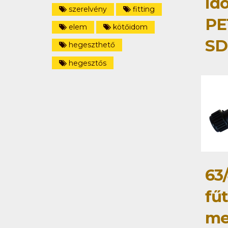
id
szerelvény
fitting
PE
elem
kötőidom
SD
hegeszthető
hegesztős
63
fű
me