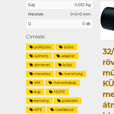
Súly
0,032 Kg
Méretek
0×0×0 mm
Q
0 db
Címkék
polifúziós
sütős
32/
süthető
adapter
rö
átmenet
külső
mű
menetes
menetvég
KÜ
KM
meneteskúp
me
kúp
HDPE
kemény
polietilén
át
KPE
csatlakozó