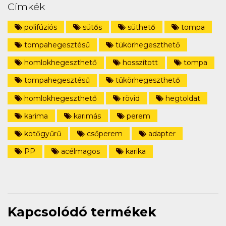
Címkék
polifúziós
sütős
süthető
tompa
tompahegesztésű
tükörhegeszthető
homlokhegeszthető
hosszított
tompa
tompahegesztésű
tükörhegeszthető
homlokhegeszthető
rövid
hegtoldat
karima
karimás
perem
kötőgyűrű
csőperem
adapter
PP
acélmagos
karika
Kapcsolódó termékek