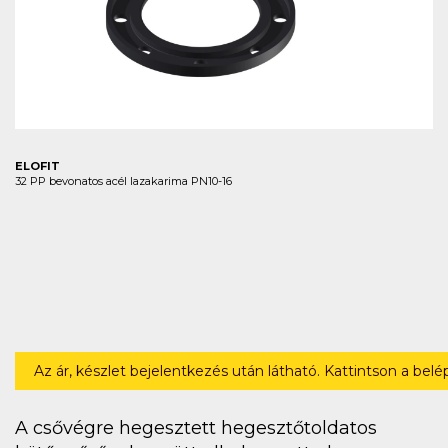
ELOFIT
32 PP bevonatos acél lazakarima PN10-16
Az ár, készlet bejelentkezés után látható. Kattintson a bel
A csővégre hegesztett hegesztőtoldatos