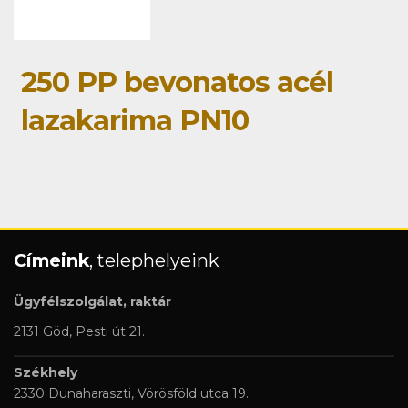
250 PP bevonatos acél
lazakarima PN10
Címeink
, telephelyeink
Ügyfélszolgálat, raktár
2131 Göd, Pesti út 21.
Székhely
2330 Dunaharaszti, Vörösföld utca 19.