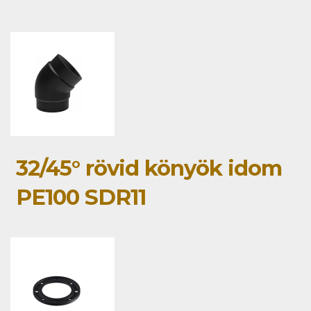
32/45° rövid könyök idom
PE100 SDR11