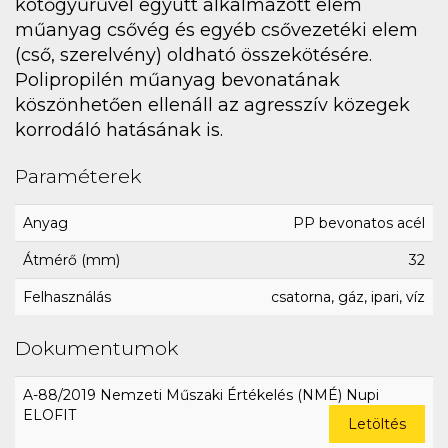
kötőgyűrűvel együtt alkalmazott elem
műanyag csővég és egyéb csővezetéki elem
(cső, szerelvény) oldható összekötésére.
Polipropilén műanyag bevonatának
köszönhetően ellenáll az agresszív közegek
korrodáló hatásának is.
Paraméterek
Anyag
PP bevonatos acél
Átmérő (mm)
32
Felhasználás
csatorna, gáz, ipari, víz
Dokumentumok
A-88/2019 Nemzeti Műszaki Értékelés (NMÉ) Nupi
ELOFIT
Letöltés