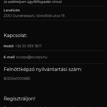
(a székhelyen ügyfélfogadás nincs)
Levélcím
2330 Dunaharaszti, Vörösföld utca 19.
Kapcsolat:
Mobil
: +36 30 939 1817
E-mail
:
ecorps@ecorps.hu
Felnőttképző nyilvántartási szám:
B/2024/000685
Regisztráljon!