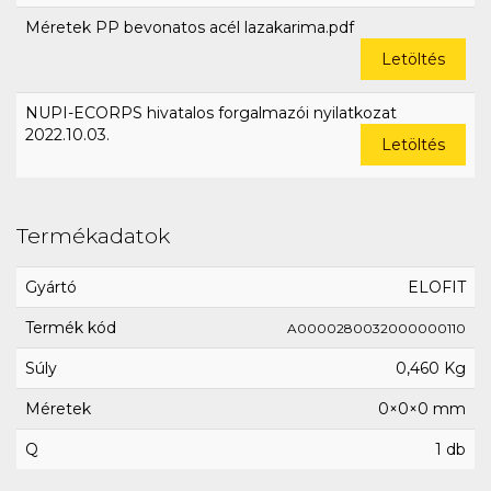
Méretek PP bevonatos acél lazakarima.pdf
Letöltés
NUPI-ECORPS hivatalos forgalmazói nyilatkozat
2022.10.03.
Letöltés
Termékadatok
Gyártó
ELOFIT
Termék kód
A0000280032000000110
Súly
0,460 Kg
Méretek
0×0×0 mm
Q
1 db