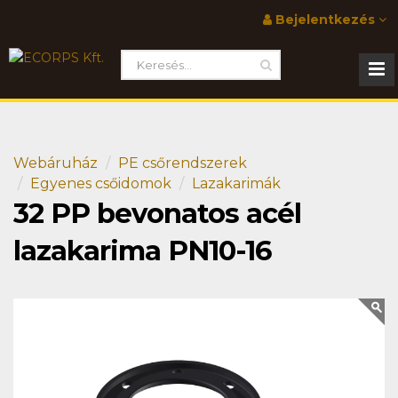
Bejelentkezés
Webáruház
PE csőrendszerek
Egyenes csőidomok
Lazakarimák
32 PP bevonatos acél
lazakarima PN10-16