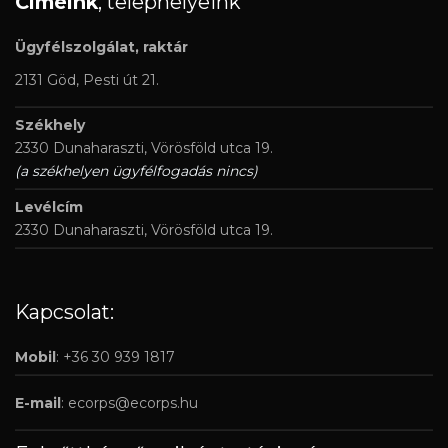
Címeink
, telephelyeink
Ügyfélszolgálat, raktár
2131 Göd, Pesti út 21.
Székhely
2330 Dunaharaszti, Vörösföld utca 19.
(a székhelyen ügyfélfogadás nincs)
Levélcím
2330 Dunaharaszti, Vörösföld utca 19.
Kapcsolat:
Mobil
: +36 30 939 1817
E-mail
:
ecorps@ecorps.hu