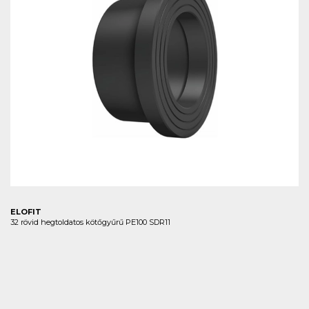
ELOFIT
32 rövid hegtoldatos kötőgyűrű PE100 SDR11