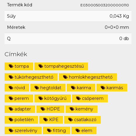
Termék kód
E0300050032000000110
Súly
0,043 Kg
Méretek
0×0×0 mm
Q
0 db
Címkék
tompa
tompahegesztésű
tükörhegeszthető
homlokhegeszthető
rövid
hegtoldat
karima
karimás
perem
kötőgyűrű
csőperem
adapter
HDPE
kemény
polietilén
KPE
csatlakozó
szerelvény
fitting
elem