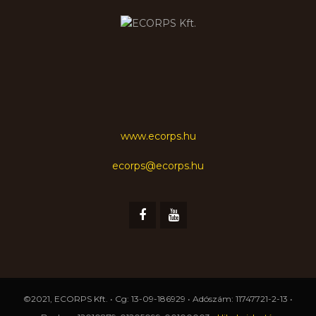
www.ecorps.hu
ecorps@ecorps.hu
©2021, ECORPS Kft. • Cg: 13-09-186929 • Adószám: 11747721-2-13 •