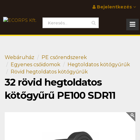
Bejelentkezés
Webáruház
PE csőrendszerek
Egyenes csőidomok
Hegtoldatos kötőgyűrűk
Rövid hegtoldatos kötőgyűrűk
32 rövid hegtoldatos
kötőgyűrű PE100 SDR11