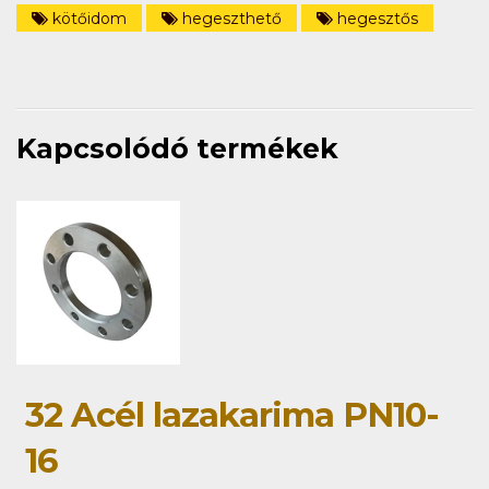
kötőidom
hegeszthető
hegesztős
Kapcsolódó termékek
32 Acél lazakarima PN10-
16