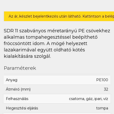
Az ár, készlet bejelentkezés után látható. Kattintson a bel
SDR 11 szabványos méretarányú PE csövekhez
alkalmas tompahegesztéssel beépíthető
fröccsöntött idom. A mögé helyezett
lazakarimával együtt oldható kötés
kialakítására szolgál.
Paraméterek
Anyag
PE100
Átmérő (mm)
32
Felhasználás
csatorna, gáz, ipari, víz
Hegesztési eljárás
tompa