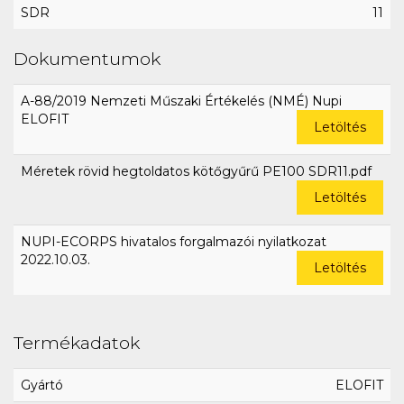
SDR
11
Dokumentumok
A-88/2019 Nemzeti Műszaki Értékelés (NMÉ) Nupi
ELOFIT
Letöltés
Méretek rövid hegtoldatos kötőgyűrű PE100 SDR11.pdf
Letöltés
NUPI-ECORPS hivatalos forgalmazói nyilatkozat
2022.10.03.
Letöltés
Termékadatok
Gyártó
ELOFIT