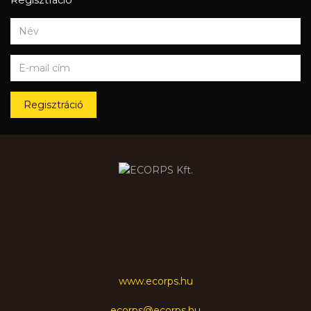
Regisztráció
www.ecorps.hu
ecorps@ecorps.hu