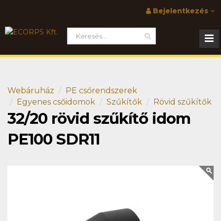
Bejelentkezés
Webáruház
PE csőrendszerek
Egyenes csőidomok
Szűkítők
Rövid szűkítők
32/20 rövid szűkítő idom
PE100 SDR11