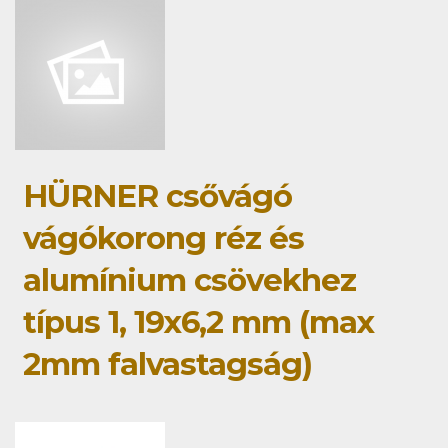
HÜRNER csővágó
vágókorong réz és
alumínium csövekhez
típus 1, 19x6,2 mm (max
2mm falvastagság)