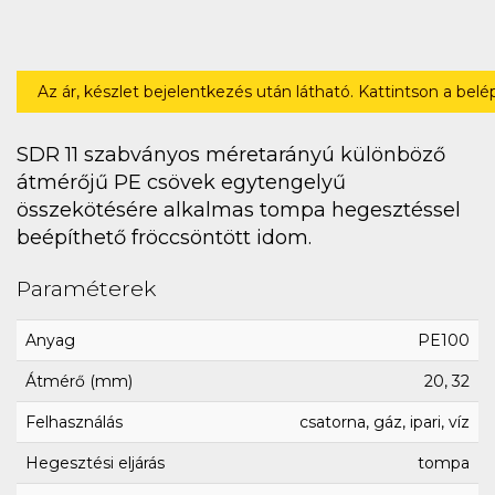
Az ár, készlet bejelentkezés után látható. Kattintson a bel
SDR 11 szabványos méretarányú különböző
átmérőjű PE csövek egytengelyű
összekötésére alkalmas tompa hegesztéssel
beépíthető fröccsöntött idom.
Paraméterek
Anyag
PE100
Átmérő (mm)
20, 32
Felhasználás
csatorna, gáz, ipari, víz
Hegesztési eljárás
tompa