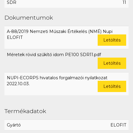
SDR
11
Dokumentumok
A-88/2019 Nemzeti Műszaki Értékelés (NMÉ) Nupi
ELOFIT
Letöltés
Méretek rövid szűkítő idom PE100 SDR11.pdf
Letöltés
NUPI-ECORPS hivatalos forgalmazói nyilatkozat
2022.10.03.
Letöltés
Termékadatok
Gyártó
ELOFIT