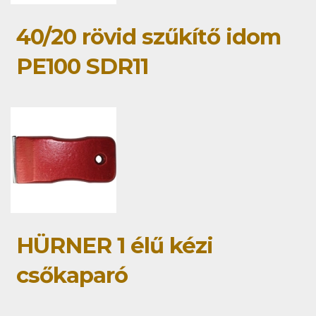
40/20 rövid szűkítő idom
PE100 SDR11
HÜRNER 1 élű kézi
csőkaparó