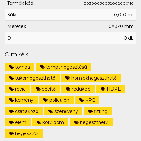
Termék kód
E0300030032002000110
Súly
0,010 Kg
Méretek
0×0×0 mm
Q
0 db
Címkék
tompa
tompahegesztésű
tükörhegeszthető
homlokhegeszthető
rövid
bővítő
redukció
HDPE
kemény
polietilén
KPE
csatlakozó
szerelvény
fitting
elem
kötőidom
hegeszthető
hegesztős