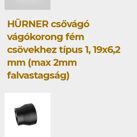
HÜRNER csővágó
vágókorong fém
csövekhez típus 1, 19x6,2
mm (max 2mm
falvastagság)