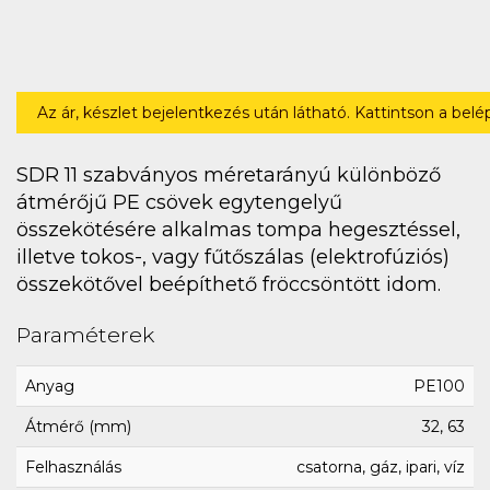
Az ár, készlet bejelentkezés után látható. Kattintson a bel
SDR 11 szabványos méretarányú különböző
átmérőjű PE csövek egytengelyű
összekötésére alkalmas tompa hegesztéssel,
illetve tokos-, vagy fűtőszálas (elektrofúziós)
összekötővel beépíthető fröccsöntött idom.
Paraméterek
Anyag
PE100
Átmérő (mm)
32, 63
Felhasználás
csatorna, gáz, ipari, víz