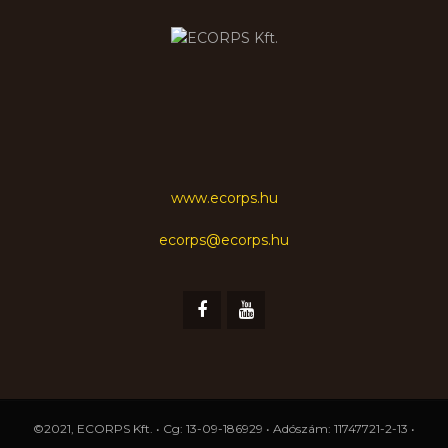
www.ecorps.hu
ecorps@ecorps.hu
©2021, ECORPS Kft. • Cg: 13-09-186929 • Adószám: 11747721-2-13 •