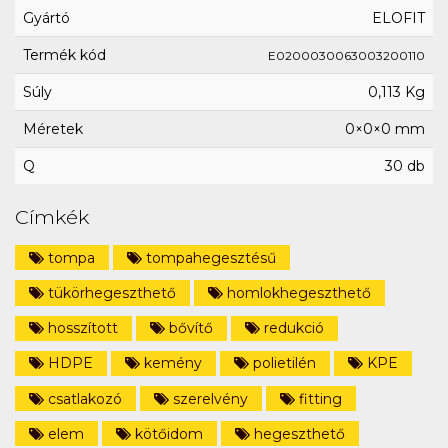
Gyártó
ELOFIT
Termék kód
E0200030063003200110
Súly
0,113 Kg
Méretek
0×0×0 mm
Q
30 db
Címkék
tompa
tompahegesztésű
tükörhegeszthető
homlokhegeszthető
hosszított
bővítő
redukció
HDPE
kemény
polietilén
KPE
csatlakozó
szerelvény
fitting
elem
kötőidom
hegeszthető