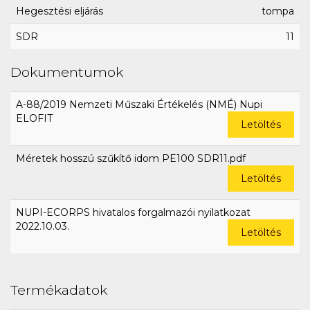
Hegesztési eljárás
tompa
SDR
11
Dokumentumok
A-88/2019 Nemzeti Műszaki Értékelés (NMÉ) Nupi
ELOFIT
Letöltés
Méretek hosszú szűkítő idom PE100 SDR11.pdf
Letöltés
NUPI-ECORPS hivatalos forgalmazói nyilatkozat
2022.10.03.
Letöltés
Termékadatok