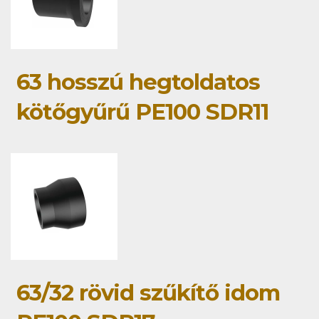
63 hosszú hegtoldatos
kötőgyűrű PE100 SDR11
63/32 rövid szűkítő idom