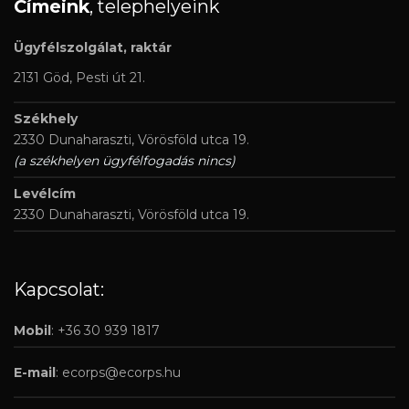
Címeink
, telephelyeink
Ügyfélszolgálat, raktár
2131 Göd, Pesti út 21.
Székhely
2330 Dunaharaszti, Vörösföld utca 19.
(a székhelyen ügyfélfogadás nincs)
Levélcím
2330 Dunaharaszti, Vörösföld utca 19.
Kapcsolat:
Mobil
: +36 30 939 1817
E-mail
:
ecorps@ecorps.hu