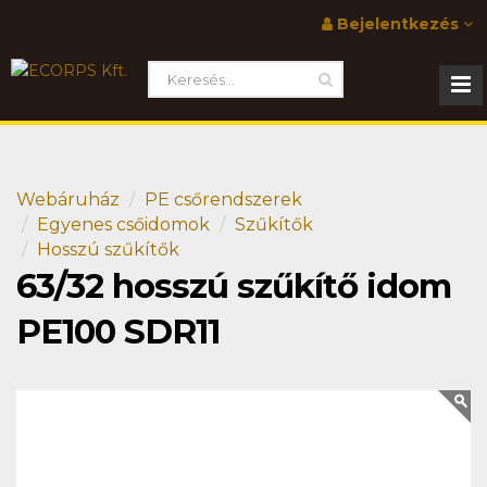
Bejelentkezés
Webáruház
PE csőrendszerek
Egyenes csőidomok
Szűkítők
Hosszú szűkítők
63/32 hosszú szűkítő idom
PE100 SDR11