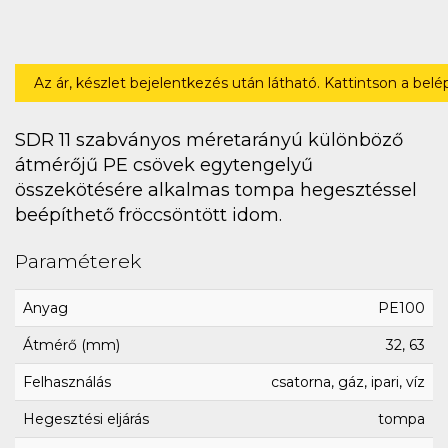
Az ár, készlet bejelentkezés után látható. Kattintson a bel
SDR 11 szabványos méretarányú különböző
átmérőjű PE csövek egytengelyű
összekötésére alkalmas tompa hegesztéssel
beépíthető fröccsöntött idom.
Paraméterek
Anyag
PE100
Átmérő (mm)
32, 63
Felhasználás
csatorna, gáz, ipari, víz
Hegesztési eljárás
tompa