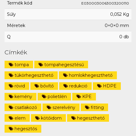
Termék kód
E0300030063003200110
Súly
0,052 Kg
Méretek
0×0×0 mm
Q
0 db
Címkék
tompa
tompahegesztésű
tükörhegeszthető
homlokhegeszthető
rövid
bővítő
redukció
HDPE
kemény
polietilén
KPE
csatlakozó
szerelvény
fitting
elem
kötőidom
hegeszthető
hegesztős