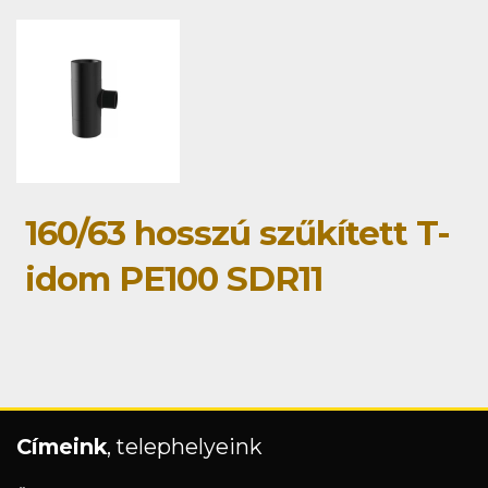
160/63 hosszú szűkített T-
idom PE100 SDR11
Címeink
, telephelyeink