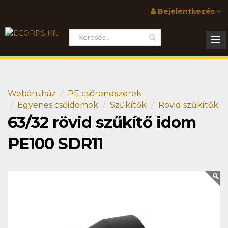
Bejelentkezés
Webáruház
PE csőrendszerek
Egyenes csőidomok
Szűkítők
Rövid szűkítők
63/32 rövid szűkítő idom
PE100 SDR11