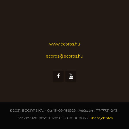
www.ecorps.hu
ecorps@ecorps.hu
©2021, ECORPS Kft. • Cg: 13-09-186929 • Adószám: 11747721-2-13 •
Banksz.: 12010879-01205099-00100003 •
Hibabejelentés