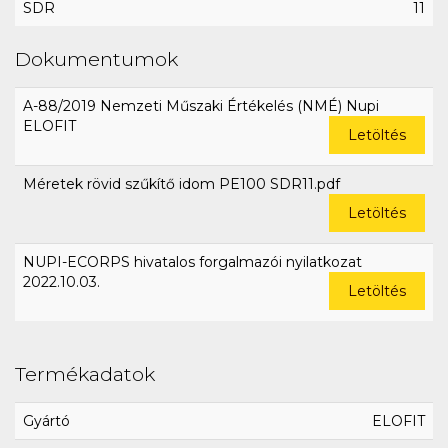
SDR
11
Dokumentumok
A-88/2019 Nemzeti Műszaki Értékelés (NMÉ) Nupi
ELOFIT
Letöltés
Méretek rövid szűkítő idom PE100 SDR11.pdf
Letöltés
NUPI-ECORPS hivatalos forgalmazói nyilatkozat
2022.10.03.
Letöltés
Termékadatok
Gyártó
ELOFIT