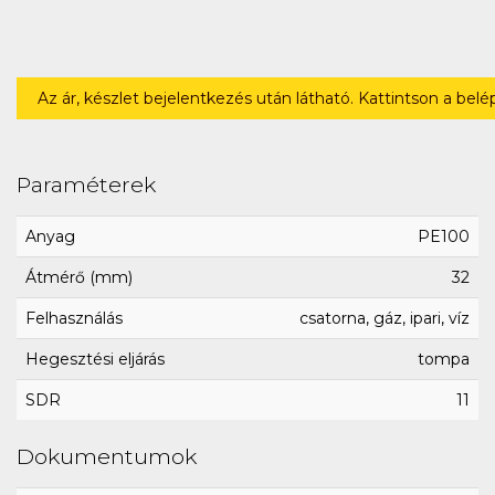
Az ár, készlet bejelentkezés után látható. Kattintson a bel
Paraméterek
Anyag
PE100
Átmérő (mm)
32
Felhasználás
csatorna, gáz, ipari, víz
Hegesztési eljárás
tompa
SDR
11
Dokumentumok