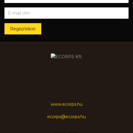
Regisztráció
www.ecorps.hu
ecorps@ecorps.hu