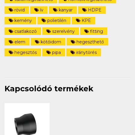
rövid
ív
kanyar
HDPE
kemény
polietilén
KPE
csatlakozó
szerelvény
fitting
elem
kötőidom
hegeszthető
hegesztős
pipa
iránytörés
Kapcsolódó termékek