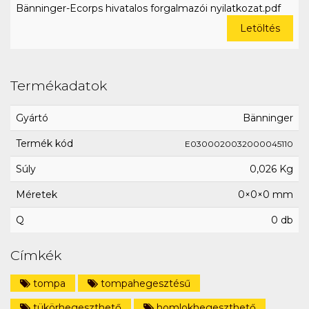
Bänninger-Ecorps hivatalos forgalmazói nyilatkozat.pdf
Letöltés
Termékadatok
Gyártó
Bänninger
Termék kód
E0300020032000045110
Súly
0,026 Kg
Méretek
0×0×0 mm
Q
0 db
Címkék
tompa
tompahegesztésű
tükörhegeszthető
homlokhegeszthető