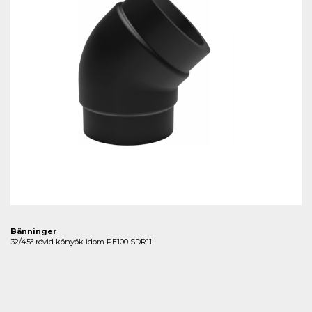
Bänninger
32/45° rövid könyök idom PE100 SDR11