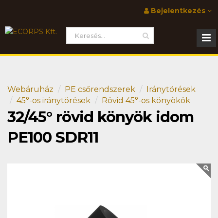
Bejelentkezés
Webáruház
PE csőrendszerek
Iránytörések
45°-os iránytörések
Rövid 45°-os könyökök
32/45° rövid könyök idom
PE100 SDR11