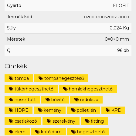
Gyártó
ELOFIT
Termék kód
E0200030032002500110
Súly
0,024 Kg
Méretek
0×0×0 mm
Q
96 db
Címkék
tompa
tompahegesztésű
tükörhegeszthető
homlokhegeszthető
hosszított
bővítő
redukció
HDPE
kemény
polietilén
KPE
csatlakozó
szerelvény
fitting
elem
kötőidom
hegeszthető