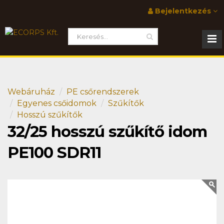
Bejelentkezés
Webáruház
PE csőrendszerek
Egyenes csőidomok
Szűkítők
Hosszú szűkítők
32/25 hosszú szűkítő idom
PE100 SDR11