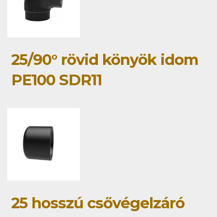
25/90° rövid könyök idom
PE100 SDR11
25 hosszú csővégelzáró