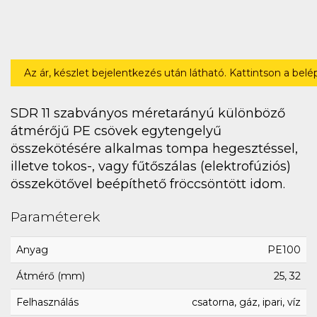
Az ár, készlet bejelentkezés után látható. Kattintson a bel
SDR 11 szabványos méretarányú különböző
átmérőjű PE csövek egytengelyű
összekötésére alkalmas tompa hegesztéssel,
illetve tokos-, vagy fűtőszálas (elektrofúziós)
összekötővel beépíthető fröccsöntött idom.
Paraméterek
Anyag
PE100
Átmérő (mm)
25, 32
Felhasználás
csatorna, gáz, ipari, víz