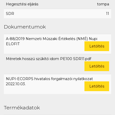
Hegesztési eljárás
tompa
SDR
11
Dokumentumok
A-88/2019 Nemzeti Műszaki Értékelés (NMÉ) Nupi
ELOFIT
Letöltés
Méretek hosszú szűkítő idom PE100 SDR11.pdf
Letöltés
NUPI-ECORPS hivatalos forgalmazói nyilatkozat
2022.10.03.
Letöltés
Termékadatok