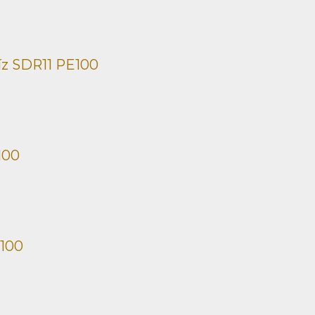
íz SDR11 PE100
100
E100