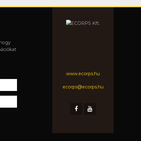
 hogy
mációkat
www.ecorps.hu
ecorps@ecorps.hu