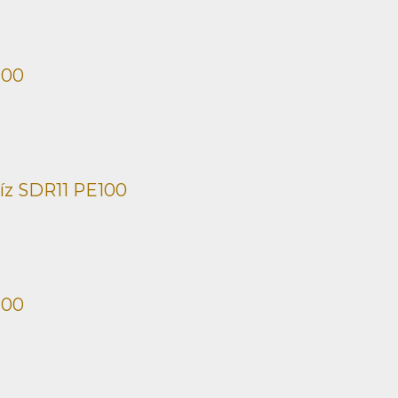
100
íz SDR11 PE100
100