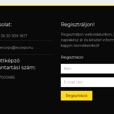
olat:
Regisztráljon!
Regisztráljon weboldalunkon,
 +36 30 939 1817
naprakész ár és készlet infor
kapjon termékeinkről!
ecorps@ecorps.hu
Regisztráció
őttképző
ántartási szám:
/000685
Regisztráció