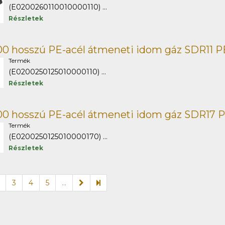
(E0200260110010000110) ...
Részletek
00 hosszú PE-acél átmeneti idom gáz SDR11 P
Termék
(E0200250125010000110) ...
Részletek
00 hosszú PE-acél átmeneti idom gáz SDR17 
Termék
(E0200250125010000170) ...
Részletek
3
4
5
...