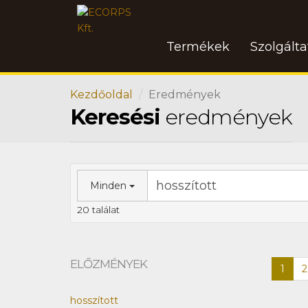
Termékek
Szolgált
Kezdőoldal
Eredmények
Keresési
eredmények
Minden
20 találat
ELŐZMÉNYEK
1
2
hosszított