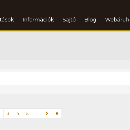
atások
Információk
Sajtó
Blog
Webáruh
3
4
5
...