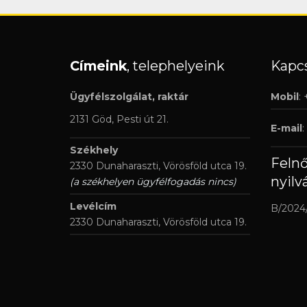
Címeink
, telephelyeink
Kapcs
Ügyfélszolgálat, raktár
Mobil
:
2131 Göd, Pesti út 21.
E-mail
:
Székhely
Feln
2330 Dunaharaszti, Vörösföld utca 19.
nyilv
(a székhelyen ügyfélfogadás nincs)
Levélcím
B/2024
2330 Dunaharaszti, Vörösföld utca 19.