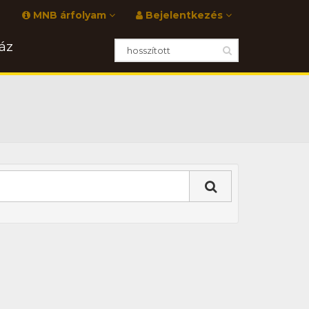
MNB árfolyam
Bejelentkezés
áz