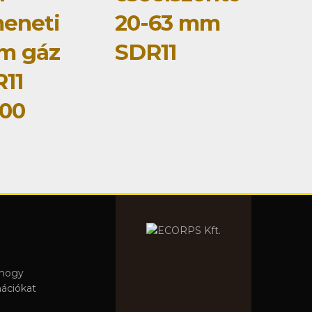
eneti
20-63 mm
m gáz
SDR11
11
00
 hogy
mációkat