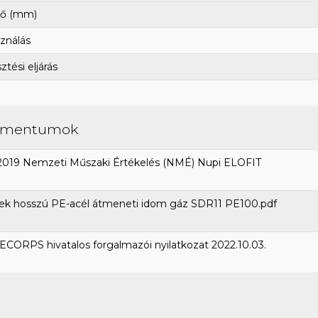
ő (mm)
ználás
tési eljárás
umentumok
2019 Nemzeti Műszaki Értékelés (NMÉ) Nupi ELOFIT
ek hosszú PE-acél átmeneti idom gáz SDR11 PE100.pdf
CORPS hivatalos forgalmazói nyilatkozat 2022.10.03.