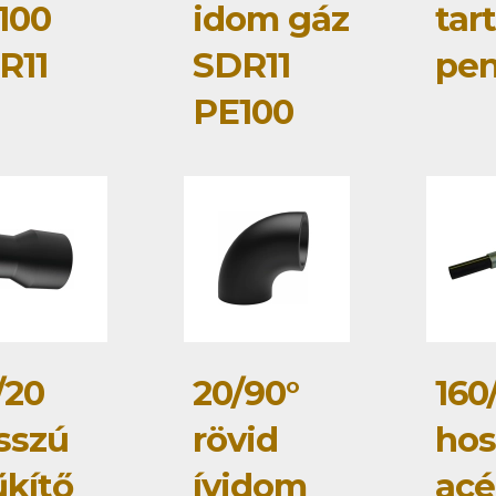
100
idom gáz
tar
R11
SDR11
pe
PE100
/20
20/90°
160
sszú
rövid
hos
űkítő
ívidom
acé