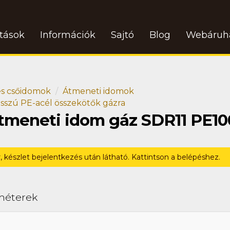
atások
Információk
Sajtó
Blog
Webáruh
s csőidomok
Átmeneti idomok
sszú PE-acél összekötők gázra
átmeneti idom gáz SDR11 PE10
r, készlet bejelentkezés után látható. Kattintson a belépéshez.
méterek