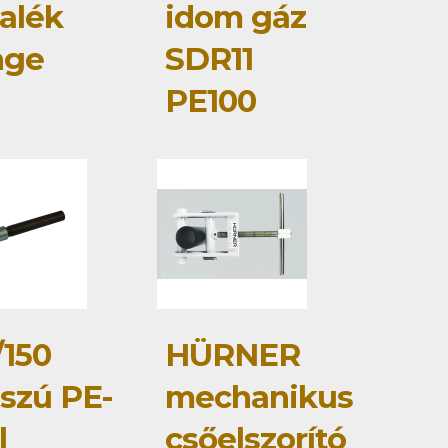
talék
idom gáz
nge
SDR11
PE100
/150
HÜRNER
szú PE-
mechanikus
l
csőelszorító