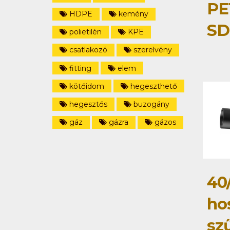
PE
HDPE
kemény
SD
polietilén
KPE
csatlakozó
szerelvény
fitting
elem
kötőidom
hegeszthető
hegesztős
buzogány
gáz
gázra
gázos
40
ho
sz