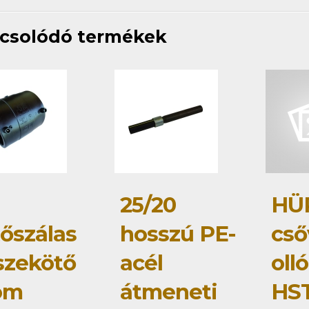
csolódó termékek
25/20
HÜ
tőszálas
hosszú PE-
cső
szekötő
acél
olló
om
átmeneti
HS