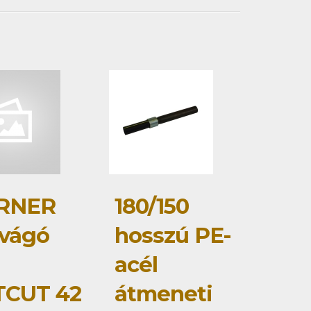
RNER
180/150
vágó
hosszú PE-
acél
TCUT 42
átmeneti