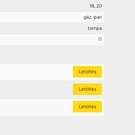
18, 20
gáz, ipari
tompa
11
Letöltés
Letöltés
Letöltés