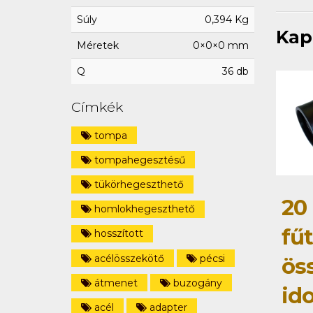
Súly
0,394 Kg
Kap
Méretek
0×0×0 mm
Q
36 db
Címkék
tompa
tompahegesztésű
tükörhegeszthető
20
homlokhegeszthető
fű
hosszított
acélösszekötő
pécsi
ös
átmenet
buzogány
id
acél
adapter