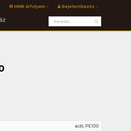
MNB árfolyam
Bejelentkezés
áz
0
acél, PE100