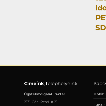
id
PE
SD
Címeink
, telephelyeink
Kapcs
Ügyfélszolgálat, raktár
Mobil
:
2131 Göd, Pesti út 21.
E-mail
: