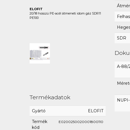
Átmér
ELOFIT
20/18 hosszú PE-acél átmeneti idom gáz SDR11
Felhas
PE100
Hegesz
SDR
Dok
A-88/
Méret
Termékadatok
NUPI-E
Gyártó
ELOFIT
Termék
E0200250020001800110
kód