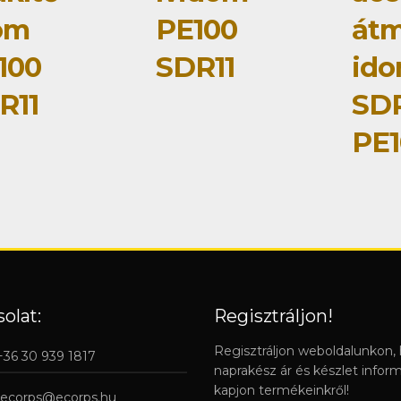
om
PE100
átm
100
SDR11
ido
R11
SDR
PE1
olat:
Regisztráljon!
Regisztráljon weboldalunkon,
 +36 30 939 1817
naprakész ár és készlet infor
kapjon termékeinkről!
ecorps@ecorps.hu