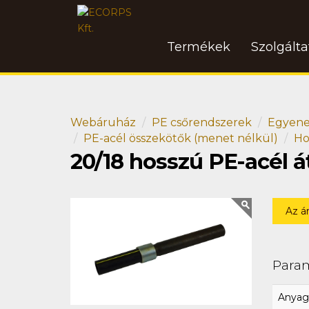
Termékek
Szolgált
Webáruház
PE csőrendszerek
Egyene
PE-acél összekötők (menet nélkül)
Ho
20/18 hosszú PE-acél 
Az á
Para
Anyag