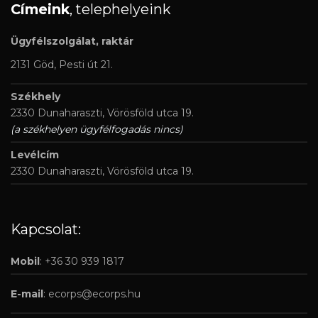
Címeink
, telephelyeink
Ügyfélszolgálat, raktár
2131 Göd, Pesti út 21.
Székhely
2330 Dunaharaszti, Vörösföld utca 19.
(a székhelyen ügyfélfogadás nincs)
Levélcím
2330 Dunaharaszti, Vörösföld utca 19.
Kapcsolat:
Mobil
: +36 30 939 1817
E-mail
:
ecorps@ecorps.hu