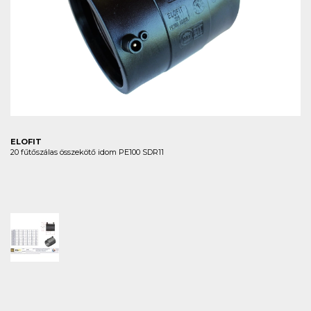
ELOFIT
20 fűtőszálas összekötő idom PE100 SDR11