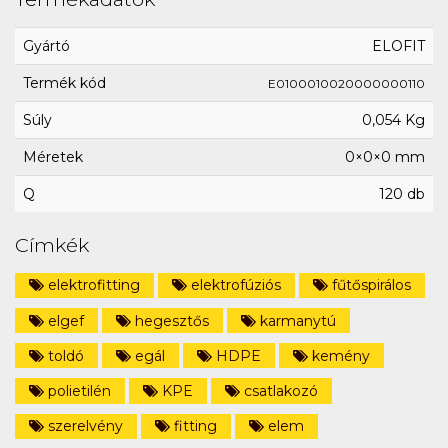
Gyártó
ELOFIT
Termék kód
E0100010020000000110
Súly
0,054 Kg
Méretek
0×0×0 mm
Q
120 db
Címkék
elektrofitting
elektrofúziós
fűtőspirálos
elgef
hegesztős
karmanytú
toldó
egál
HDPE
kemény
polietilén
KPE
csatlakozó
szerelvény
fitting
elem