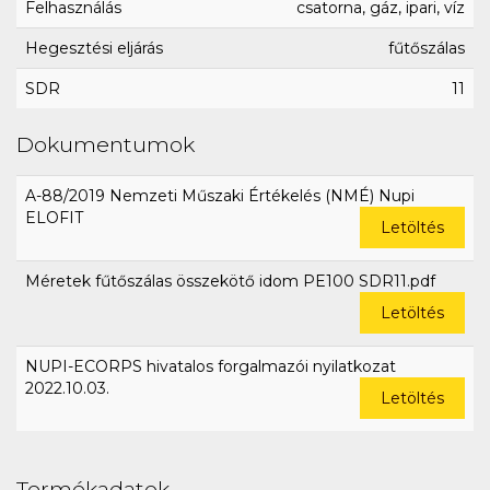
Felhasználás
csatorna, gáz, ipari, víz
Hegesztési eljárás
fűtőszálas
SDR
11
Dokumentumok
A-88/2019 Nemzeti Műszaki Értékelés (NMÉ) Nupi
ELOFIT
Letöltés
Méretek fűtőszálas összekötő idom PE100 SDR11.pdf
Letöltés
NUPI-ECORPS hivatalos forgalmazói nyilatkozat
2022.10.03.
Letöltés
Termékadatok