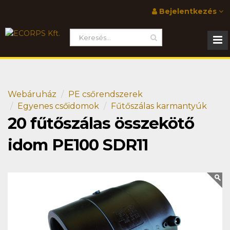
Bejelentkezés
Webáruház
PE csőrendszerek
Egyenes csőidomok
Fűtőszálas karmantyúk
20 fűtőszálas összekötő
idom PE100 SDR11