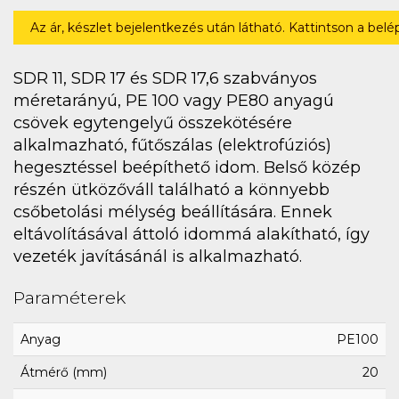
Az ár, készlet bejelentkezés után látható. Kattintson a bel
SDR 11, SDR 17 és SDR 17,6 szabványos
méretarányú, PE 100 vagy PE80 anyagú
csövek egytengelyű összekötésére
alkalmazható, fűtőszálas (elektrofúziós)
hegesztéssel beépíthető idom. Belső közép
részén ütközőváll található a könnyebb
csőbetolási mélység beállítására. Ennek
eltávolításával áttoló idommá alakítható, így
vezeték javításánál is alkalmazható.
Paraméterek
Anyag
PE100
Átmérő (mm)
20