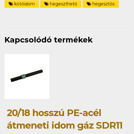
kötőidom
hegeszthető
hegesztős
Kapcsolódó termékek
20/18 hosszú PE-acél
átmeneti idom gáz SDR11