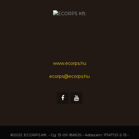
www.ecorps.hu
ecorps@ecorps.hu
©2021, ECORPS Kft. • Cg: 13-09-186929 • Adószám: 11747721-2-13 •