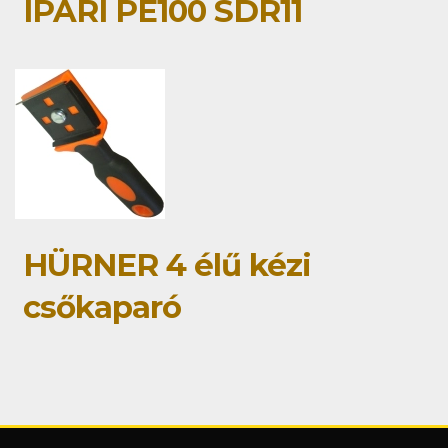
IPARI PE100 SDR11
HÜRNER 4 élű kézi
csőkaparó