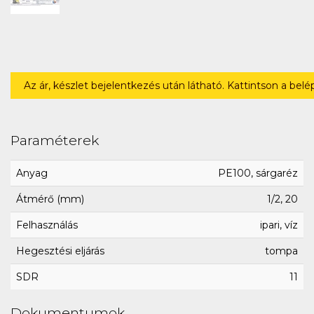
Az ár, készlet bejelentkezés után látható. Kattintson a bel
Paraméterek
Anyag
PE100, sárgaréz
Átmérő (mm)
1/2, 20
Felhasználás
ipari, víz
Hegesztési eljárás
tompa
SDR
11
Dokumentumok