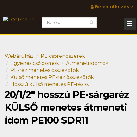
Bejelentkezés
Webáruház
PE csőrendszerek
Egyenes csőidomok
Átmeneti idomok
PE-réz menetes összekötők
Külső menetes PE-réz összekötők
Hosszú külső menetes PE-réz ö.
20/1/2" hosszú PE-sárgaréz
KÜLSŐ menetes átmeneti
idom PE100 SDR11