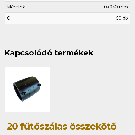
Méretek
0×0×0 mm
Q
50 db
Kapcsolódó termékek
20 fűtőszálas összekötő