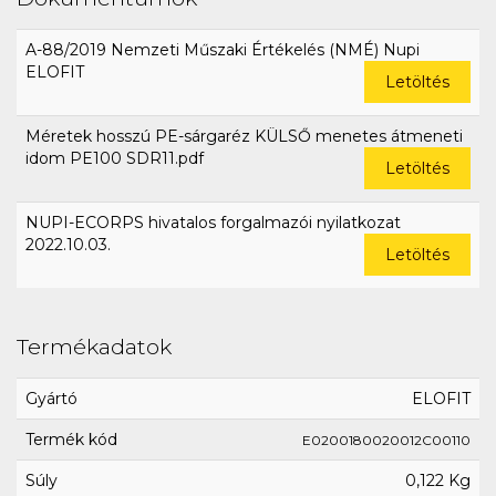
A-88/2019 Nemzeti Műszaki Értékelés (NMÉ) Nupi
ELOFIT
Letöltés
Méretek hosszú PE-sárgaréz KÜLSŐ menetes átmeneti
idom PE100 SDR11.pdf
Letöltés
NUPI-ECORPS hivatalos forgalmazói nyilatkozat
2022.10.03.
Letöltés
Termékadatok
Gyártó
ELOFIT
Termék kód
E0200180020012C00110
Súly
0,122 Kg