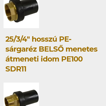
25/3/4" hosszú PE-
sárgaréz BELSŐ menetes
átmeneti idom PE100
SDR11