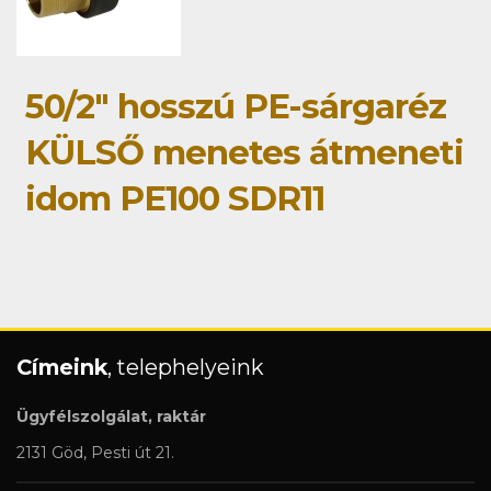
50/2" hosszú PE-sárgaréz
KÜLSŐ menetes átmeneti
idom PE100 SDR11
Címeink
, telephelyeink
Ügyfélszolgálat, raktár
2131 Göd, Pesti út 21.