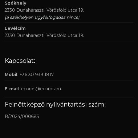
Székhely
2330 Dunaharaszti, Vörösföld utca 19.
(a székhelyen ügyfélfogadás nincs)
Levélcím
2330 Dunaharaszti, Vörösföld utca 19.
Kapcsolat:
Mobil
: +36 30 939 1817
E-mail
:
ecorps@ecorps.hu
Felnőttképző nyilvántartási szám:
B/2024/000685