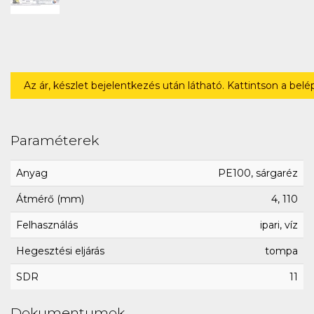
Az ár, készlet bejelentkezés után látható. Kattintson a bel
Paraméterek
Anyag
PE100, sárgaréz
Átmérő (mm)
4, 110
Felhasználás
ipari, víz
Hegesztési eljárás
tompa
SDR
11
Dokumentumok