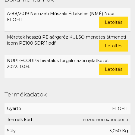
A-88/2019 Nemzeti Műszaki Értékelés (NMÉ) Nupi
ELOFIT
Letöltés
Méretek hosszú PE-sárgaréz KÜLSŐ menetes átmeneti
idom PE100 SDR11.pdf
Letöltés
NUPI-ECORPS hivatalos forgalmazói nyilatkozat
2022.10.03.
Letöltés
Termékadatok
Gyártó
ELOFIT
Termék kód
E0200180110400C00110
Súly
3,050 Kg