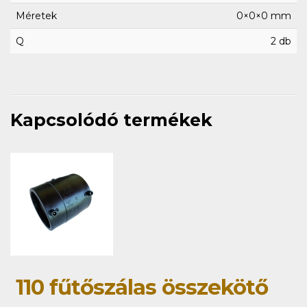
Méretek
0×0×0 mm
Q
2 db
Kapcsolódó termékek
110 fűtőszálas összekötő