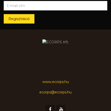
Regisztráció
www.ecorps.hu
ecorps@ecorps.hu