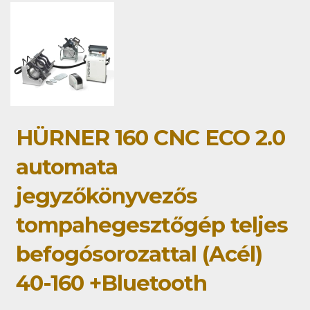
HÜRNER 160 CNC ECO 2.0
automata
jegyzőkönyvezős
tompahegesztőgép teljes
befogósorozattal (Acél)
40-160 +Bluetooth