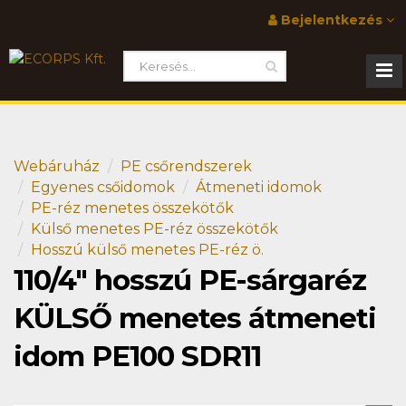
Bejelentkezés
Webáruház
PE csőrendszerek
Egyenes csőidomok
Átmeneti idomok
PE-réz menetes összekötők
Külső menetes PE-réz összekötők
Hosszú külső menetes PE-réz ö.
110/4" hosszú PE-sárgaréz
KÜLSŐ menetes átmeneti
idom PE100 SDR11