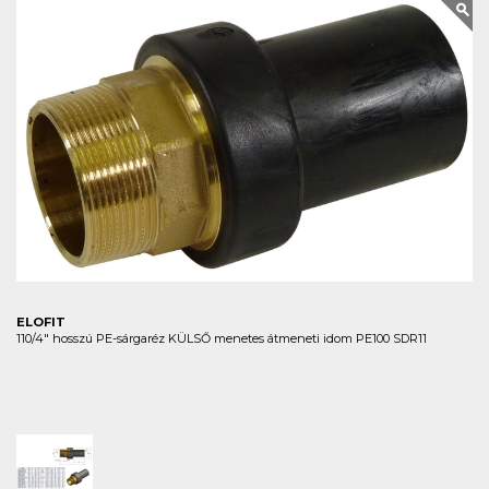
ELOFIT
110/4" hosszú PE-sárgaréz KÜLSŐ menetes átmeneti idom PE100 SDR11