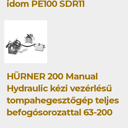
idom PE100 SDR11
HÜRNER 200 Manual
Hydraulic kézi vezérlésű
tompahegesztőgép teljes
befogósorozattal 63-200