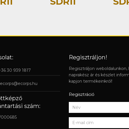
R11
SDR11
SDR
olat:
Regisztráljon!
Regisztráljon weboldalunkon,
 +36 30 939 1817
naprakész ár és készlet infor
kapjon termékeinkről!
ecorps@ecorps.hu
Regisztráció
őttképző
ántartási szám:
/000685