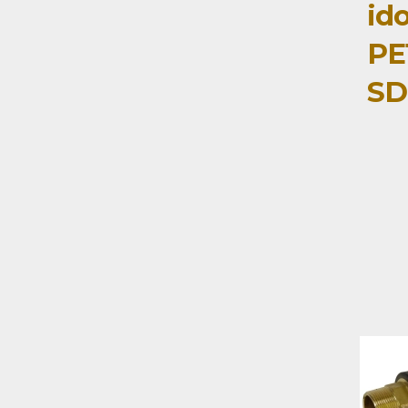
id
PE
SD