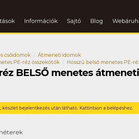
atások
Információk
Sajtó
Blog
Webáruh
s csőidomok
Átmeneti idomok
etes PE-réz összekötők
Hosszú belső menetes PE-réz
garéz BELSŐ menetes átmenet
r, készlet bejelentkezés után látható. Kattintson a belépéshez.
méterek