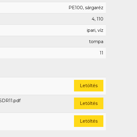
PE100, sárgaréz
4, 110
ipari, víz
tompa
11
Letöltés
SDR11.pdf
Letöltés
Letöltés