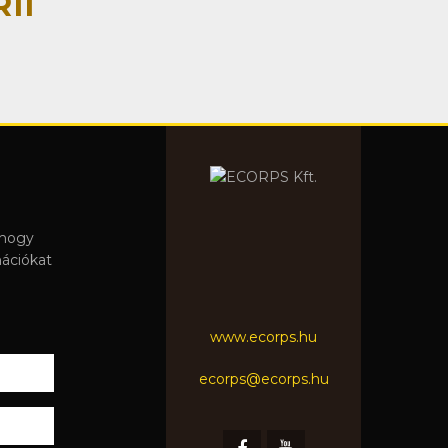
11
 hogy
mációkat
www.ecorps.hu
ecorps@ecorps.hu