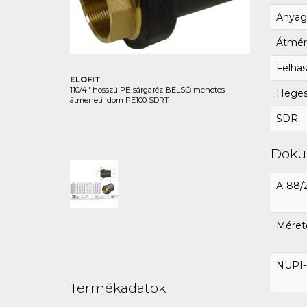
Anyag
Átmér
Felhas
ELOFIT
110/4" hosszú PE-sárgaréz BELSŐ menetes
Hegesz
átmeneti idom PE100 SDR11
SDR
Dok
A-88/
Méret
NUPI-E
Termékadatok