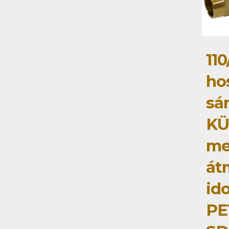
110
ho
sá
KÜ
me
át
id
PE