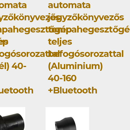
tomata
automata
yzőkönyvezős
jegyzőkönyvezős
mpahegesztőgép
tompahegesztőgé
ép
jes
teljes
ogósorozattal
befogósorozattal
él) 40-
(Aluminium)
40-160
uetooth
+Bluetooth