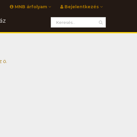
MNB árfolyam
Bejelentkezés
áz
 ö.
i