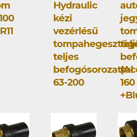
om
Hydraulic
au
100
kézi
jeg
R11
vezérlésű
to
tompahegesztőg
tel
teljes
bef
befogósorozattal
(Ac
63-200
160
+Bl