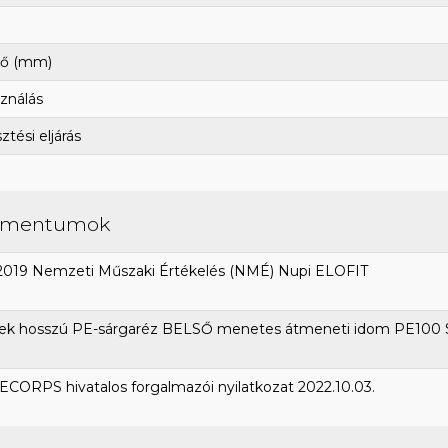
ő (mm)
ználás
tési eljárás
umentumok
2019 Nemzeti Műszaki Értékelés (NMÉ) Nupi ELOFIT
ek hosszú PE-sárgaréz BELSŐ menetes átmeneti idom PE100 
CORPS hivatalos forgalmazói nyilatkozat 2022.10.03.