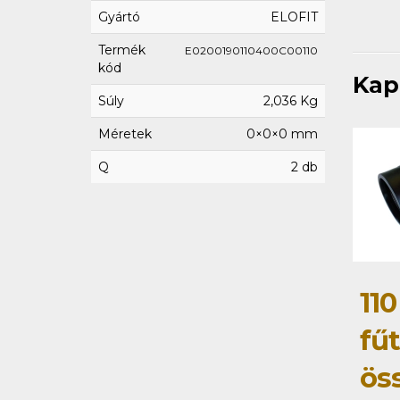
Gyártó
ELOFIT
Termék
E0200190110400C00110
kód
Kap
Súly
2,036 Kg
Méretek
0×0×0 mm
Q
2 db
110
fű
ös