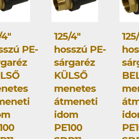
/4"
125/4"
125
sszú PE-
hosszú PE-
hos
rgaréz
sárgaréz
sár
LSŐ
KÜLSŐ
BE
netes
menetes
me
meneti
átmeneti
átm
om
idom
id
100
PE100
PE1