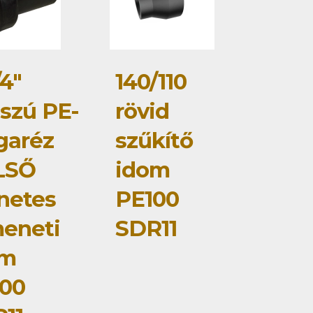
/4"
140/110
szú PE-
rövid
garéz
szűkítő
LSŐ
idom
netes
PE100
eneti
SDR11
om
00