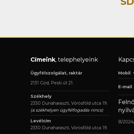
SD
Címeink
, telephelyeink
Kapcs
Ügyfélszolgálat, raktár
Mobil
:
2131 Göd, Pesti út 21.
E-mail
:
Székhely
Feln
2330 Dunaharaszti, Vörösföld utca 19.
nyilv
(a székhelyen ügyfélfogadás nincs)
Levélcím
B/2024
2330 Dunaharaszti, Vörösföld utca 19.