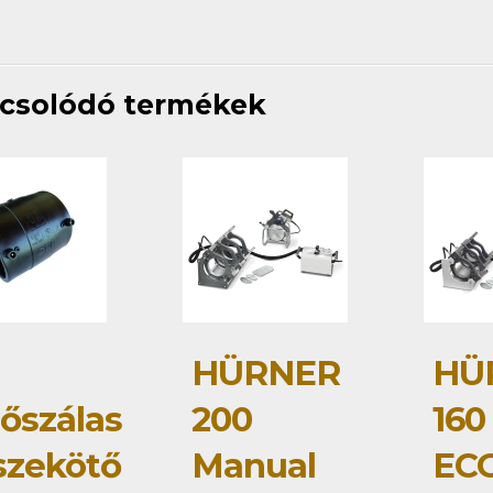
csolódó termékek
HÜRNER
HÜ
tőszálas
200
160
szekötő
Manual
ECO