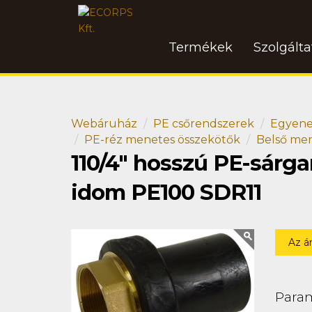
Termékek
Szolgált
Webáruház
PE csőrendszerek
Egyene
PE-réz menetes összekötők
Belső men
110/4" hosszú PE-sár
idom PE100 SDR11
Az á
Para